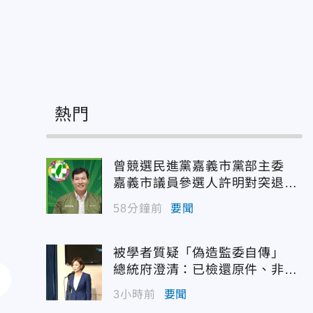
驚
熱門
曾競選民進黨嘉義市黨部主委
嘉義市議員參選人許明對突退
選！
58分鐘前
要聞
被學者質疑「偽造監委自傳」
總統府澄清：已檢還原件、非府
方提供
3小時前
要聞