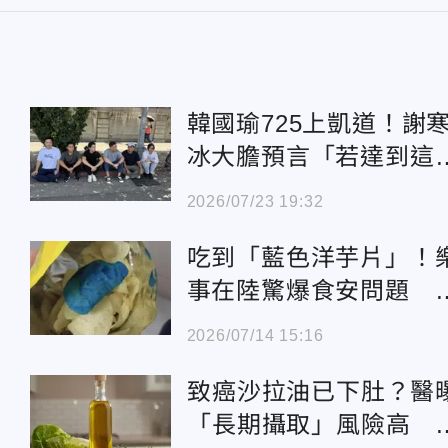
韓國瑜725上凱道！謝
冰大膽預言「若達到這
數」就算成功
2026/07/23 19:32
吃到「藍色洋芋片」！
事在陸驚爆食安問題 
方：已聯繫取回
2026/07/14 15:16
致癌沙拉油已下肚？醫
「長期攝取」風險高 