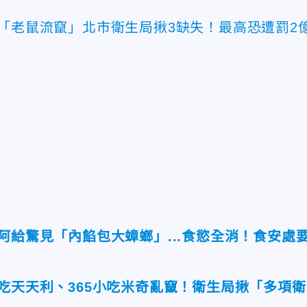
遇「老鼠流竄」北市衛生局揪3缺失！最高恐遭罰2
阿給驚見「內餡包大蟑螂」...食慾全消！食安處
吃天天利、365小吃米奇亂竄！衛生局揪「多項衛