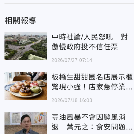
相關報導
中時社論/人民怒吼 對
傲慢政府投不信任票
2026/07/27 07:14
板橋生甜甜圈名店展示櫃
驚現小強！店家急停業清
消致歉
2026/07/18 16:03
毒油風暴不會因颱風消
退 葉元之：食安問題全