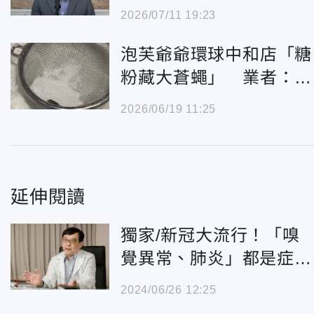
民都在等政府給答案
2026/07/11 19:23
泡芙爺爺環球中和店「糖
粉藏大蒼蠅」 業者：全
額退費
2026/06/19 11:25
延伸閱讀
獨家/新冠大流行！「嗅
覺異常、肺炎」都是症
狀 黃立民：台大門診爆
2024/06/26 12:25
增2成