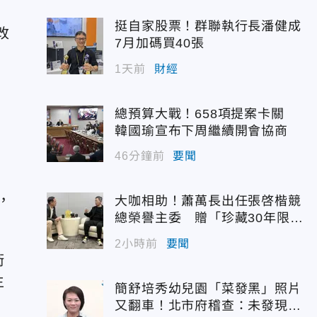
挺自家股票！群聯執行長潘健成
改
7月加碼買40張
1天前
財經
總預算大戰！658項提案卡關
韓國瑜宣布下周繼續開會協商
46分鐘前
要聞
，
大咖相助！蕭萬長出任張啓楷競
總榮譽主委 贈「珍藏30年限量
錶」
2小時前
要聞
衛
生
簡舒培秀幼兒園「菜發黑」照片
又翻車！北市府稽查：未發現異