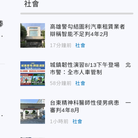
社會
棒
高雄警勾結圖利汽車租賃業者
驚
辯稱智能不足判4年2月
17分鐘前
社會
城鎮韌性演習8/13下午登場 北
市警：全市人車管制
58分鐘前
社會
月
台東精神科醫師性侵男病患 一
審判4年8月
示
1小時前
社會