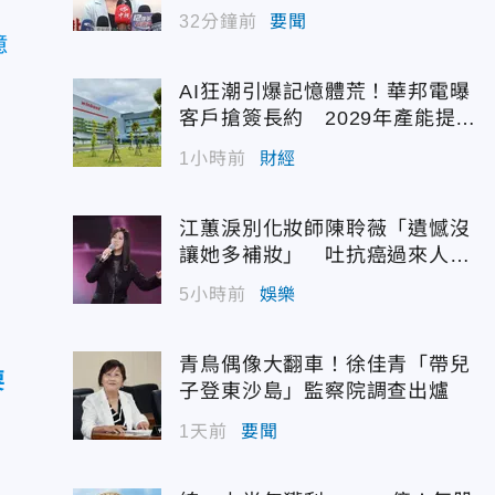
狀
32分鐘前
要聞
億
AI狂潮引爆記憶體荒！華邦電曝
客戶搶簽長約 2029年產能提前
被鎖定
1小時前
財經
江蕙淚別化妝師陳聆薇「遺憾沒
讓她多補妝」 吐抗癌過來人心
聲
5小時前
娛樂
青鳥偶像大翻車！徐佳青「帶兒
要
子登東沙島」監察院調查出爐
1天前
要聞