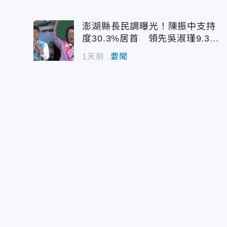
澎湖縣長民調曝光！陳振中支持
度30.3%居首 領先吳淑瑾9.3個
百分點
1天前
要聞