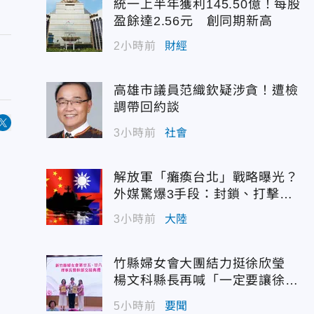
統一上半年獲利145.50億！每股
盈餘達2.56元 創同期新高
2小時前
財經
高雄市議員范織欽疑涉貪！遭檢
調帶回約談
3小時前
社會
解放軍「癱瘓台北」戰略曝光？
外媒驚爆3手段：封鎖、打擊、
認知戰
3小時前
大陸
竹縣婦女會大團結力挺徐欣瑩
楊文科縣長再喊「一定要讓徐欣
瑩當選」
5小時前
要聞