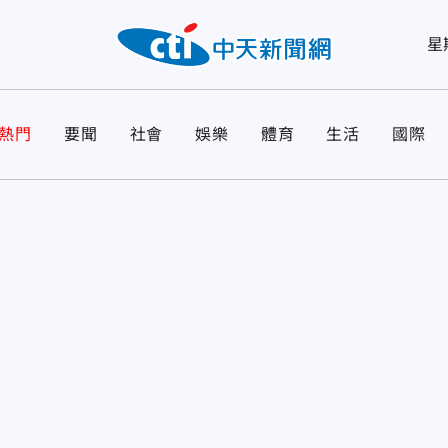
星
熱門
要聞
社會
娛樂
體育
生活
國際