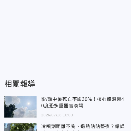
相關報導
影/熱中暑死亡率逾30%！核心體溫超4
0度恐多重器官衰竭
2026/07/16 10:00
冷噴劑距離不夠、退熱貼貼整夜？錯誤