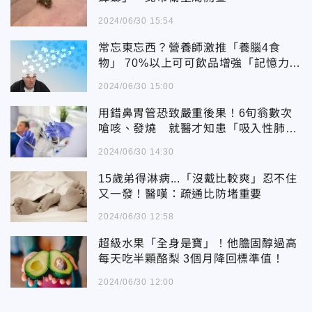
2024/06/30 15:54
常忘東忘西？營養師激推「養腦4食
物」 70%以上可可飲品增強「記憶力、
學習力」
2024/06/30 15:00
用錯鼻胃管恐致嚴重後果！6旬翁數次
嗆咳、發燒 就醫才知患「吸入性肺
炎」
2024/06/30 14:30
15歲弟得淋病...「沒戴比較爽」忍不住
又一發！醫嘆：疏通比防堵重要
2024/06/30 12:58
超級水果「全身是寶」！他膽固醇過高
每天吃半顆酪梨 3個月降回標準值！
2024/06/30 12:00