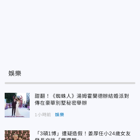
娛樂
甜翻！《蜘蛛人》湯姆霍蘭德辦結婚派對
傳在豪華別墅秘密舉辦
1小時前
娛樂
「3碩1博」遭疑造假！姜厚任小24歲女友