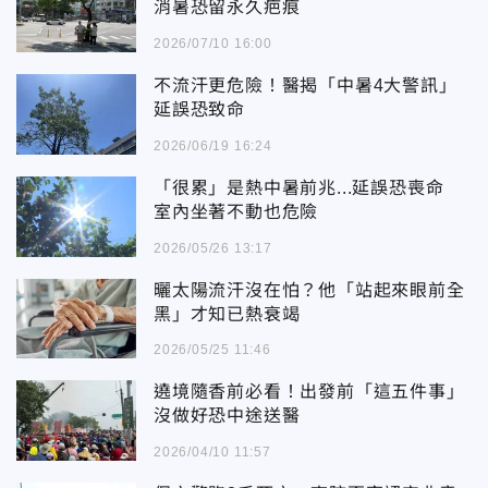
消暑恐留永久疤痕
2026/07/10 16:00
不流汗更危險！醫揭「中暑4大警訊」
延誤恐致命
2026/06/19 16:24
「很累」是熱中暑前兆...延誤恐喪命
室內坐著不動也危險
2026/05/26 13:17
曬太陽流汗沒在怕？他「站起來眼前全
黑」才知已熱衰竭
2026/05/25 11:46
遶境隨香前必看！出發前「這五件事」
沒做好恐中途送醫
2026/04/10 11:57