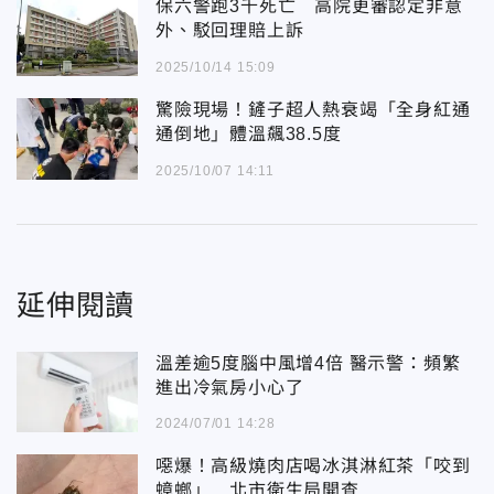
保六警跑3千死亡 高院更審認定非意
外、駁回理賠上訴
2025/10/14 15:09
驚險現場！鏟子超人熱衰竭「全身紅通
通倒地」體溫飆38.5度
2025/10/07 14:11
延伸閱讀
溫差逾5度腦中風增4倍 醫示警：頻繁
進出冷氣房小心了
2024/07/01 14:28
噁爆！高級燒肉店喝冰淇淋紅茶「咬到
蟑螂」 北市衛生局開查