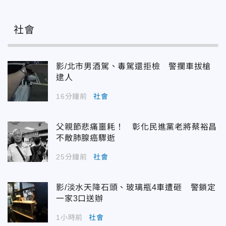
社會
影/北市男酒駕、毒駕還拒檢 警攔車拔槍
逮人
16分鐘前
社會
父親節悲痛噩耗！ 彰化民進黨老將蔡裕昌
不敵肺腺癌驟逝
25分鐘前
社會
影/淡水天降石頭、玻璃瓶4車遭砸 警鎖定
一家3口送辦
1小時前
社會