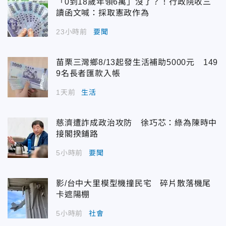
「0到18歲年領6萬」沒了？！行政院收三
讀函文喊：採取憲政作為
23小時前
要聞
苗栗三灣鄉8/13起發生活補助5000元 149
9名長者匯款入帳
1天前
生活
慈濟遭詐成政治攻防 徐巧芯：綠為陳時中
接閣揆鋪路
5小時前
要聞
影/台中大里模型機撞民宅 碎片散落機尾
卡遮陽棚
5小時前
社會