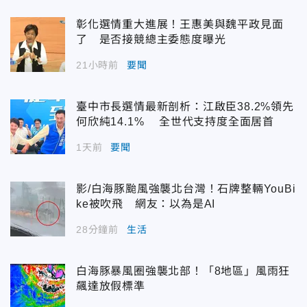
彰化選情重大進展！王惠美與魏平政見面
了 是否接競總主委態度曝光
21小時前
要聞
臺中市長選情最新剖析：江啟臣38.2%領先
何欣純14.1% 全世代支持度全面居首
1天前
要聞
影/白海豚颱風強襲北台灣！石牌整輛YouBi
ke被吹飛 網友：以為是AI
28分鐘前
生活
白海豚暴風圈強襲北部！「8地區」風雨狂
飆達放假標準