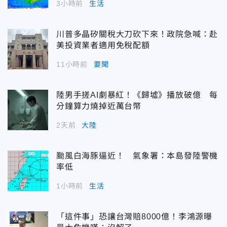
3小時前
生活
川普多晶矽關稅大刀砍下來！政院急喊：赴
美投資業者適用免稅配額
11小時前
要聞
陸男手搓AI劇暴紅！《歸墟》播放破億 每
分鐘算力燒掉近萬台幣
2天前
大陸
颱風白海豚逼近！ 氣象署：本島發陸警機
率低
1小時前
生活
「這件事」恐讓台灣賠8000億！李鴻源曝