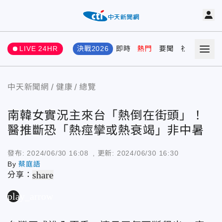
LIVE 24HR
決戰2026
即時
熱門
要聞
社會
娛樂
中天新聞網
健康
總覽
南韓女實況主來台「熱倒在街頭」！
醫推斷恐「熱痙攣或熱衰竭」非中暑
發布:
2024/06/30 16:08
, 更新:
2024/06/30 16:30
By
蔡庭語
share
分享：
play_arrow