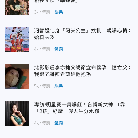
發長文談「學邏輯」
3小時前
娛樂
河智媛化身「阿美公主」挨批 親曝心情：
始料未及
4小時前
體育
北影影后李亦捷父親節宣布懷孕！憶亡父：
我跟老哥都希望給他抱孫
5小時前
娛樂
專訪/明星賽一舞爆紅！台鋼新女神ET靠
「2招」紓壓 曝人生分水嶺
4小時前
體育