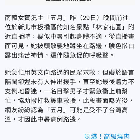
南韓女實況主「五月」昨（29日）晚間前往
位於新北市板橋區的知名景點「林家花園」附
近直播時，疑似中暑引起身體不適，從直播畫
面可見，她披頭散髮地蹲坐在路邊，臉色慘白
露出痛苦神情，還伴隨急促的呼吸聲。
她急忙用英文向路過的民眾求救，但礙於語言
隔閡卻遲未有人伸出援手，直至她最後體力不
支倒地昏迷，一名目擊男子才緊急衝上前幫
忙，協助撥打救護車救援，此段畫面曝光後，
網友紛紛認為「五月」可能是受不了台灣高
溫，才因此中暑病倒路邊。
噁爆！高級燒肉