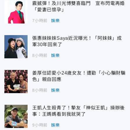
震撼彈！及川光博雙喜臨門 宣布閃電再婚
「愛妻已懷孕」
7小時前
娛樂
張惠妹妹妹Saya近況曝光！「阿妹妹」成
軍30年回來了
8小時前
娛樂
姜厚任認愛小24歲女友！遭勸「小心騙財騙
色」親自回應
8小時前
娛樂
王凱人生殺青了！摯友「神似王凱」操辦後
事：王媽媽看到我就哭了
9小時前
娛樂