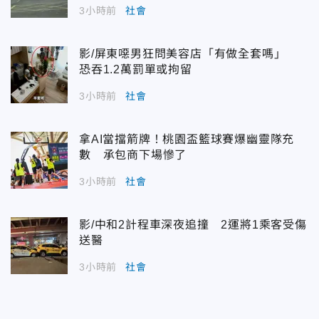
3小時前
社會
影/屏東噁男狂問美容店「有做全套嗎」
恐吞1.2萬罰單或拘留
3小時前
社會
拿AI當擋箭牌！桃園盃籃球賽爆幽靈隊充
數 承包商下場慘了
3小時前
社會
影/中和2計程車深夜追撞 2運將1乘客受傷
送醫
3小時前
社會