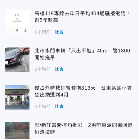
高雄119專線去年日平均404通騷擾電話！
創5年新高
1小時前
社會
北市水門車輛「只出不進」4hrs 警1800
開始拖吊
2小時前
社會
侵占外聘教師餐費拖813天！台東某國小貪
婪出納遭判4月
3小時前
社會
影/新莊當街摔角掛彩 2男辯重溫同窗回憶
仍遭法辦