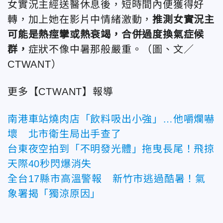
女實況主經送醫休息後，短時間內便獲得好
轉，加上她在影片中情緒激動，
推測女實況主
可能是熱痙攣或熱衰竭，合併過度換氣症候
群，
症狀不像中暑那般嚴重。（圖、文／
CTWANT）
更多【CTWANT】報導
南港車站燒肉店「飲料吸出小強」…他嚼爛嚇
壞 北市衛生局出手查了
台東夜空拍到「不明發光體」拖曳長尾！飛掠
天際40秒閃爆消失
全台17縣市高溫警報 新竹市逃過酷暑！氣
象署揭「獨涼原因」