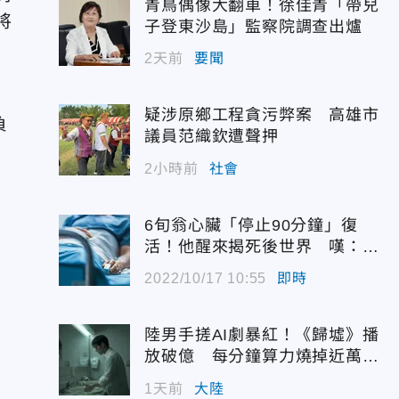
青鳥偶像大翻車！徐佳青「帶兒
將
子登東沙島」監察院調查出爐
2天前
要聞
疑涉原鄉工程貪污弊案 高雄市
負
議員范織欽遭聲押
2小時前
社會
6旬翁心臟「停止90分鐘」復
活！他醒來揭死後世界 嘆：很
恐怖…
2022/10/17 10:55
即時
陸男手搓AI劇暴紅！《歸墟》播
放破億 每分鐘算力燒掉近萬台
幣
1天前
大陸