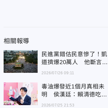
相關報導
民進黨錯估民意慘了！凱
道擠爆20萬人 他斷言
清德下一步
2026/07/26 09:11
毒油爆發近1個月真相未
明 侯漢廷：賴清德吃狗
糧比關心食安還快
2026/07/25 21:53