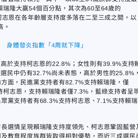
賴瑞隆大贏54個百分點，其次為60至64歲的
之下，柯志恩在各年齡層支持度多落在二至三成之間，以
較高。
汁 身體發炎指數「4周就下降」
高於支持柯志恩的22.8%；女性則有39.9%支持
選民中仍有32.7%尚未表態，高於男性的25.8%
方面，民進黨支持者有82.7%支持賴瑞隆，僅
支持柯志恩，支持賴瑞隆者僅7.3%，藍綠支持者呈
黨支持者有68.3%支持柯志恩、7.1%支持賴瑞
市長選情呈現賴瑞隆支持度領先、柯志恩鞏固藍營
別及教育程度族群皆取得相對優勢，而近三成選民