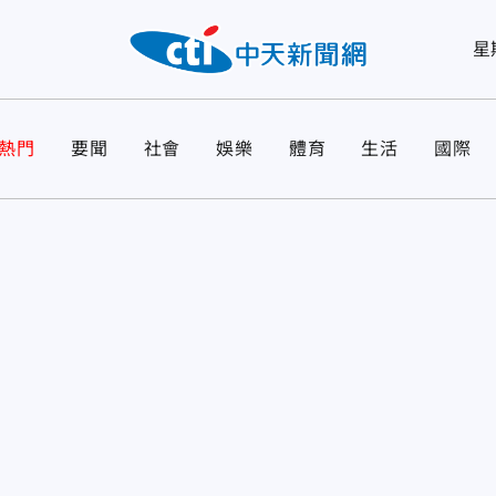
星
熱門
要聞
社會
娛樂
體育
生活
國際