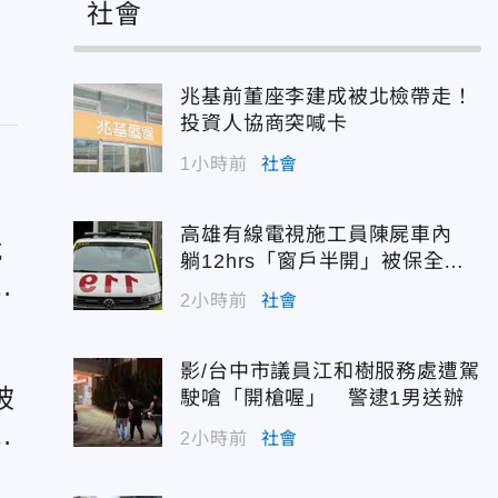
社會
兆基前董座李建成被北檢帶走！
投資人協商突喊卡
1小時前
社會
高雄有線電視施工員陳屍車內
就
躺12hrs「窗戶半開」被保全發
」
現
2小時前
社會
有
影/台中市議員江和樹服務處遭駕
被
駛嗆「開槍喔」 警逮1男送辦
急
2小時前
社會