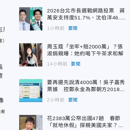
2026台北市長選戰網路投票 蔣
萬安支持度51.7%、沈伯洋46.
7%
1小時前
要聞
書）
周玉蔻「坐牢+賠2000萬」？張
淑娟親曝：她約喝下午茶求和解
14小時前
要聞
長
意
要再選先說清4000萬！吳子嘉秀
票據 控鄭永金為鄭朝方2018選
縣長籌錢未還
2小時前
要聞
自
賴瑞隆臉書
）
花2383萬公帑出國47趟 春節
「就地休假」探親美國夫家？徐