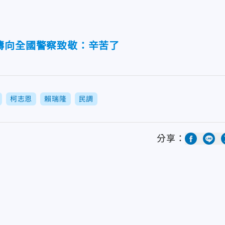
濤向全國警察致敬：辛苦了
柯志恩
賴瑞隆
民調
分享：