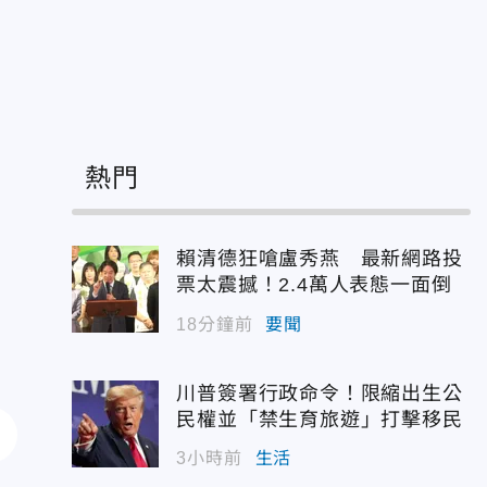
熱門
賴清德狂嗆盧秀燕 最新網路投
票太震撼！2.4萬人表態一面倒
18分鐘前
要聞
川普簽署行政命令！限縮出生公
民權並「禁生育旅遊」打擊移民
3小時前
生活