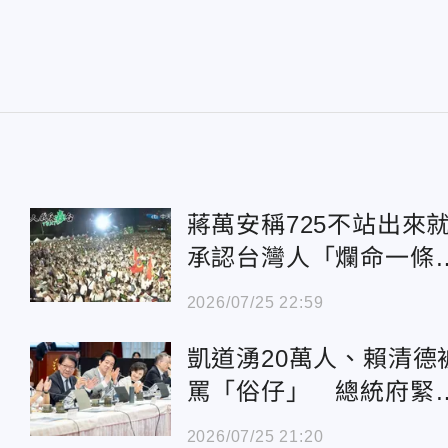
蔣萬安稱725不站出來
賴
承認台灣人「爛命一條
媒體人驚：現場爛命
2026/07/25 22:59
夠多條
凱道湧20萬人、賴清德
罵「俗仔」 總統府緊
回應了！
2026/07/25 21:20