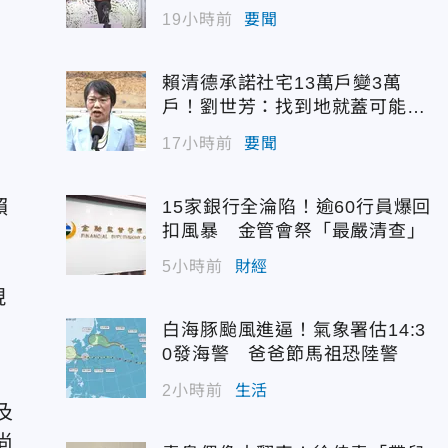
佳青回應了
19小時前
要聞
賴清德承諾社宅13萬戶變3萬
戶！劉世芳：找到地就蓋可能變
空餘屋
17小時前
要聞
賴
15家銀行全淪陷！逾60行員爆回
扣風暴 金管會祭「最嚴清查」
，
5小時前
財經
現
白海豚颱風進逼！氣象署估14:3
0發海警 爸爸節馬祖恐陸警
2小時前
生活
及
尚