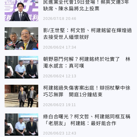
民進黨全代會19日登場！蔡英文連3年
缺席、陳水扁將北上投票
2026/07/18 20:46
影/王世堅：柯文哲、柯建銘留在輝煌過
去接受世人緬懷就好
2026/06/24 17:34
朝野惡鬥何解？柯建銘終於吐實了 林
濁水感言：真可嘆
2026/06/24 12:13
柯建銘過失傷害案出庭！辯拐杖擊中徐
巧芯無罪 開庭1分鐘結束
2026/06/23 19:11
綠白合曙光？柯文哲、柯建銘同框互稱
「老朋友」 柯建銘：最好能合作
2026/06/23 12:43