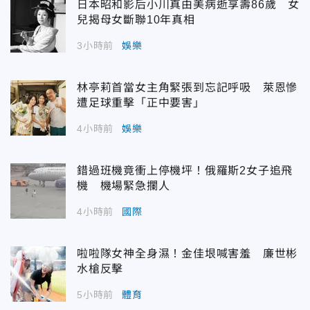
日本昭和影后小川真由美病逝享壽86歲 女
兒揭母女斷聯10年真相
3小時前
娛樂
林亭莉首當女主角緊張到忘記呼吸 萊恩慘
遭足球重擊「正中要害」
4小時前
娛樂
錯過班機竟衝上停機坪！俄羅斯2女子追飛
機 機場緊急攔人
4小時前
國際
啦啦隊女神全身濕！金佳垠喊害羞 廉世彬
水槍反擊
5小時前
體育