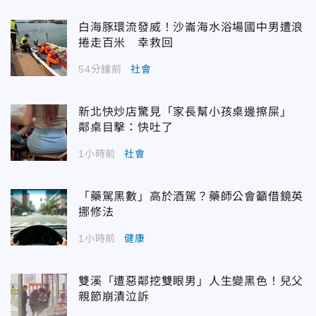
白海豚環流發威！沙崙海水浴場國中男遭浪
捲走百米 幸救回
54分鐘前
社會
新北快炒店驚見「家長幫小孩桌邊擦屎」
鄰桌目擊：快吐了
1小時前
社會
「藥駕黑數」高於酒駕？藥師公會籲借鏡英
挪修法
1小時前
健康
雙溪「遭惡鄰挖雙眼男」人生變黑色！兒父
親節崩潰泣訴