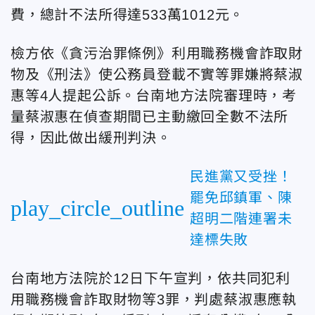
費，總計不法所得達533萬1012元。
檢方依《貪污治罪條例》利用職務機會詐取財
物及《刑法》使公務員登載不實等罪嫌將蔡淑
惠等4人提起公訴。台南地方法院審理時，考
量蔡淑惠在偵查期間已主動繳回全數不法所
得，因此做出緩刑判決。
民進黨又受挫！
罷免邱鎮軍、陳
play_circle_outline
超明二階連署未
達標失敗
台南地方法院於12日下午宣判，依共同犯利
用職務機會詐取財物等3罪，判處蔡淑惠應執