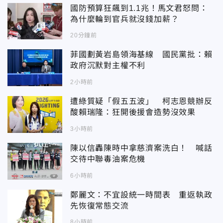
國防預算狂飆到1.1兆！馬文君怒問：
為什麼輪到官兵就沒錢加薪？
20分鐘前
菲國劃黃岩島領海基線 國民黨批：賴
政府沉默對主權不利
2小時前
遭綠質疑「假五五波」 柯志恩競辦反
酸賴瑞隆：狂開後援會造勢沒效果
3小時前
陳以信轟陳時中拿慈濟案洗白！ 喊話
交待中聯毒油案危機
6小時前
鄭麗文：不宜設統一時間表 重返執政
先恢復常態交流
8小時前