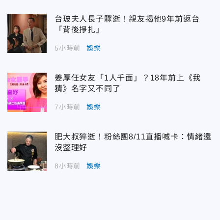
台玻夫人長子驟逝！親友揭他9年前返台
「背後掙扎」
5小時前
娛樂
姜厚任女友「1人千面」？18年前上《我
猜》名字又不同了
7小時前
娛樂
肥大叔猝逝！粉絲團8/11直播喊卡：情緒還
沒整理好
8小時前
娛樂