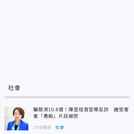
社會
騙慈濟10.6億！陳昱瑄昔宣導反詐 譏受害
者「愚痴」片段被挖
33分鐘前
社會