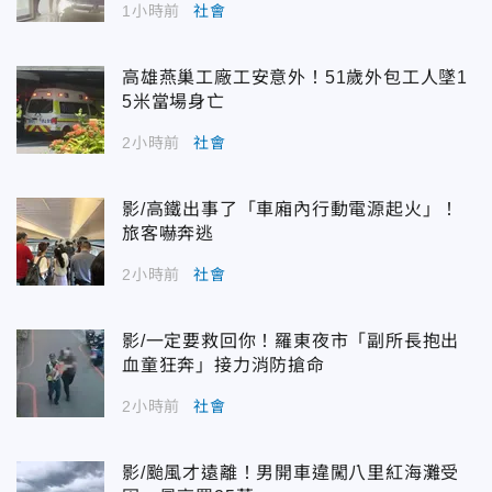
1小時前
社會
高雄燕巢工廠工安意外！51歲外包工人墜1
5米當場身亡
2小時前
社會
影/高鐵出事了「車廂內行動電源起火」！
旅客嚇奔逃
2小時前
社會
影/一定要救回你！羅東夜市「副所長抱出
血童狂奔」接力消防搶命
2小時前
社會
影/颱風才遠離！男開車違闖八里紅海灘受