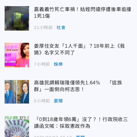
嘉義義竹死亡車禍！姑姪閃違停遭後車追撞
1死1傷
21小時前
社會
姜厚任女友「1人千面」？18年前上《我
猜》名字又不同了
7小時前
娛樂
高雄民調賴瑞隆僅領先1.64% 「這族
群」一面倒向柯志恩！
5小時前
要聞
「0到18歲年領6萬」沒了？！行政院收三
讀函文喊：採取憲政作為