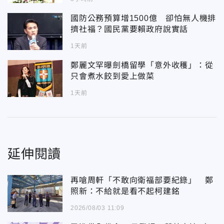
國防公務預算增1500億 卻怕無人機排
擠社福？國民黨要賴政府說實話
1天前
鄭麗文罕曝劍橋留學「意外收穫」：從
只會煮水餃到愛上做菜
1天前
延伸閱讀
再嗆周軒「不敢向衛福部要紀錄」 鄭
照新：不給就是看不起柯建銘
2026/08/03 11:09