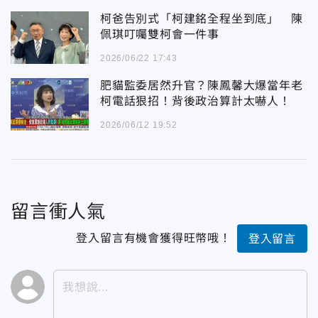
柯爸告別式「柯建銘全程坐到底」 陳
佩琪叮囑雙柯會一件事
2026/06/22 17:43
肥貓監委居然升官？陳鳳馨大爆當年老
柯電話狠招！背後政治算計太嚇人！
2026/06/12 19:52
留言衝人氣
登入留言有機會獲得旺幣哦！
登入留言