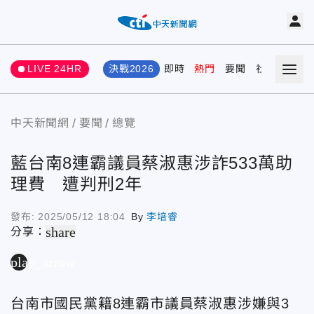
LIVE 24HR
決戰2026
即時
熱門
要聞
社會
娛樂
中天新聞網
要聞
總覽
藍台南8連霸議員蔡淑惠涉詐533萬助
理費 遭判刑2年
發布:
2025/05/12 18:04
By
李培睿
share
分享：
play_arrow
台南市國民黨籍8連霸市議員蔡淑惠涉嫌與3