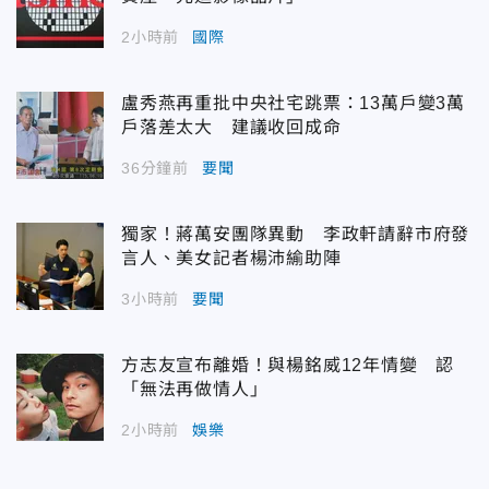
2小時前
國際
盧秀燕再重批中央社宅跳票：13萬戶變3萬
戶落差太大 建議收回成命
36分鐘前
要聞
獨家！蔣萬安團隊異動 李政軒請辭市府發
言人、美女記者楊沛緰助陣
3小時前
要聞
方志友宣布離婚！與楊銘威12年情變 認
「無法再做情人」
2小時前
娛樂