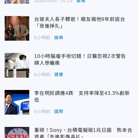
2026/08/07 20:18
要聞
台玻夫人長子驟逝！親友揭他9年前返台
「背後掙扎」
5小時前
娛樂
10小時腦瘤手術切錯！日醫忽視2次警告
婦人慘癱瘓
6小時前
健康
李在明民調連4跌 支持率降至43.3%創新
低
5小時前
國際
重磅！Sony、台積電擬砸1兆日圓 熊本合
資產「先進影像晶片」