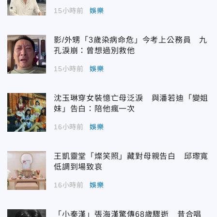
15小時前
娛樂
影/外甥「3歲染病命危」今考上公務員 九
孔淚崩：曾想過別救他
15小時前
娛樂
沈玉琳穿女裝憶亡母泛淚 與潘若迪「變姐
妹」告白：陪他瘋一次
16小時前
娛樂
王凱靈堂「燦笑照」藏對母親告白 邱瓈寬
低調到場致哀
16小時前
娛樂
「小秦漢」張海漢驚傳68歲驟逝 昔合唱