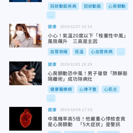
冠狀動脈疾病
冠狀動脈
心房顫動
...
健康
2024/11/27 10:14
小心！氣溫20度以下「栓塞性中風」
風險飆升 三高是主因
血管收縮
低溫
心血管疾病
...
健康
2024/11/01 16:29
心房顫動恐中風！男子復發「肺靜脈
隔離術」成功除病灶
健康醫療網
心律不整
心肌炎
...
健康
2024/10/26 17:53
中風機率高5倍！他嚴重心悸檢查竟
是心房顫動 「5大症狀」是警訊