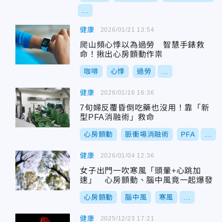
...
健康
2026/01/21 13:54
爬山頻心悸以為過勞 智慧手錶救
命！揪出心房顫動作祟
咖啡
心悸
過勞
...
健康
2026/01/16 16:36
7旬婦反覆昏倒吃藥也沒用！靠「新
型PFA消融術」救命
心房顫動
脈衝場消融術
PFA
...
健康
2026/01/04 12:36
女子出門一吹寒風「頭暈+心跳加
速」 心房顫動、腦中風竟一起爆發
心房顫動
腦中風
寒風
...
健康
2025/12/23 17:21