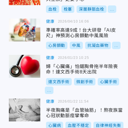
血栓
栓塞
深層靜脈血栓
...
健康
2026/04/10 16:06
準確率高達9成！台大研發「AI皮
尺」神預測心房顫動中風風險
心房顫動
中風
抗凝血藥物
...
健康
2026/01/23 10:25
婦「心臟痛」怕鋸胸骨拖半年險喪
命！達文西手術8天出院
達文西手術
微創手術
心臟手術
...
健康
2026/01/22 11:54
半夜胸痛是「血管抽筋」！熬夜族當
心冠狀動脈痙攣奪命
心臟病
血壓不穩定
自律神經失衡