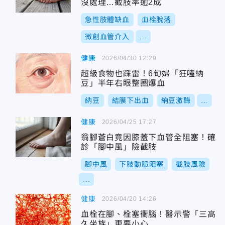
沒處理…截肢率逾2成
急性肢體缺血
血栓脫落
微創血管介入
...
健康
2026/04/30 12:29
超級食物也踩雷！6旬婦「狂嗑納
豆」半年右眼整圈爆血
納豆
結膜下出血
納豆激酶
...
健康
2026/04/25 17:27
翁腳蒼白竟因膝蓋下血管全阻塞！確
診「腳中風」險截肢
腳中風
下肢動脈阻塞
截肢風險
...
健康
2026/04/20 14:26
血栓在腳、栓塞衝腦！醫示警「三高
久坐族」更要小心