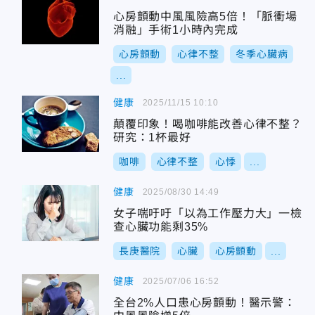
心房顫動中風風險高5倍！「脈衝場
消融」手術1小時內完成
心房顫動
心律不整
冬季心臟病
...
健康
2025/11/15 10:10
顛覆印象！喝咖啡能改善心律不整？
研究：1杯最好
咖啡
心律不整
心悸
...
健康
2025/08/30 14:49
女子喘吁吁「以為工作壓力大」一檢
查心臟功能剩35%
長庚醫院
心臟
心房顫動
...
健康
2025/07/06 16:52
全台2%人口患心房顫動！醫示警：