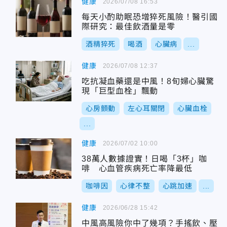
健康
2026/07/08 16:53
每天小酌助眠恐增猝死風險！醫引國
際研究：最佳飲酒量是零
酒精猝死
喝酒
心臟病
...
健康
2026/07/08 12:37
吃抗凝血藥還是中風！8旬婦心臟驚
現「巨型血栓」飄動
心房顫動
左心耳關閉
心臟血栓
...
健康
2026/07/02 10:00
38萬人數據證實！日喝「3杯」咖
啡 心血管疾病死亡率降最低
咖啡因
心律不整
心跳加速
...
健康
2026/06/28 15:42
中風高風險你中了幾項？手搖飲、壓