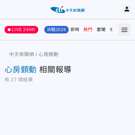
LIVE 24HR
決戰2026
即時
熱門
要聞
社會
娛樂
中天新聞網
心房顫動
心房顫動
相關報導
有
27
項結果