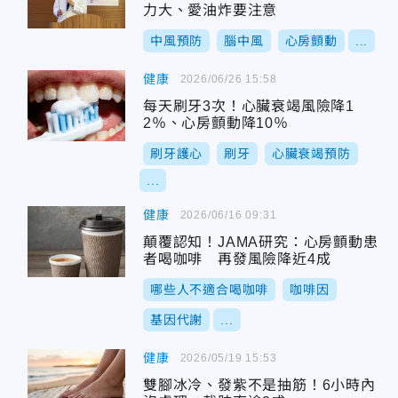
力大、愛油炸要注意
中風預防
腦中風
心房顫動
...
健康
2026/06/26 15:58
每天刷牙3次！心臟衰竭風險降1
2％、心房顫動降10％
刷牙護心
刷牙
心臟衰竭預防
...
健康
2026/06/16 09:31
顛覆認知！JAMA研究：心房顫動患
者喝咖啡 再發風險降近4成
哪些人不適合喝咖啡
咖啡因
基因代謝
...
健康
2026/05/19 15:53
雙腳冰冷、發紫不是抽筋！6小時內