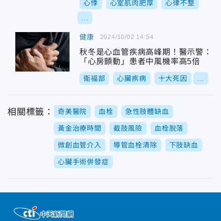
心悸
心室肌肉肥厚
心律不整
...
健康
2024/10/02 14:54
秋冬是心血管疾病高峰期！醫示警：
「心房顫動」患者中風機率高5倍
衛福部
心臟疾病
十大死因
...
相關標籤：
奇美醫院
血栓
急性肢體缺血
黃金治療時間
截肢風險
血栓脫落
微創血管介入
導管血栓清除
下肢缺血
心臟手術併發症