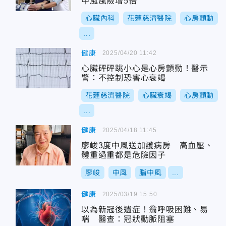
中風風險增5倍
心臟內科
花蓮慈濟醫院
心房顫動
...
健康
2025/04/20 11:42
心臟砰砰跳小心是心房顫動！醫示
警：不控制恐害心衰竭
花蓮慈濟醫院
心臟衰竭
心房顫動
...
健康
2025/04/18 11:45
廖峻3度中風送加護病房 高血壓、
體重過重都是危險因子
廖峻
中風
腦中風
...
健康
2025/03/19 15:50
以為新冠後遺症！翁呼吸困難、易
喘 醫查：冠狀動脈阻塞