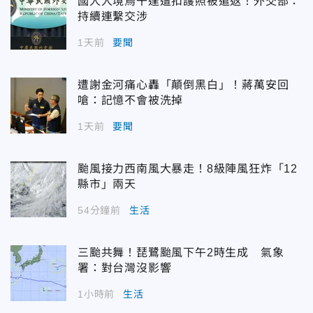
國人入境烏干達遭扣護照被遣返！外交部：
持續連繫交涉
1天前
要聞
遭謝金河痛心轟「顛倒黑白」！蔣萬安回
嗆：記憶不會被洗掉
1天前
要聞
颱風接力西南風大暴走！8級陣風狂炸「12
縣市」兩天
54分鐘前
生活
三颱共舞！琵鷺颱風下午2時生成 氣象
署：對台灣沒影響
1小時前
生活