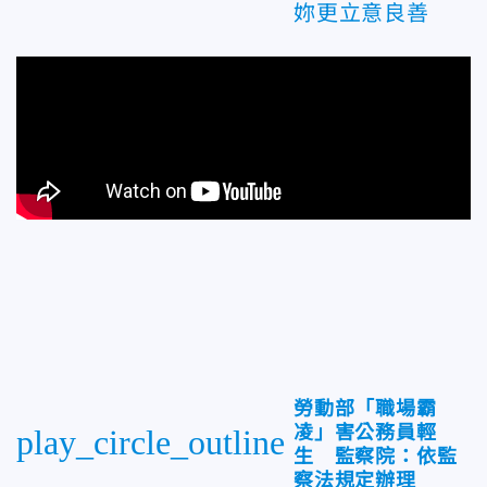
妳更立意良善
勞動部「職場霸
凌」害公務員輕
play_circle_outline
生 監察院：依監
察法規定辦理