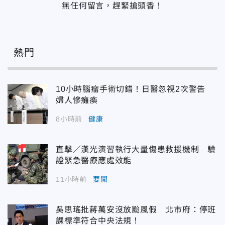
無任何留言，趕緊搶頭香！
熱門
10小時腦瘤手術切錯！日醫忽視2次警告
婦人慘癱瘓
8小時前
健康
直擊／漢光演習執行大量傷患救援機制 驗
證緊急醫療應處效能
11小時前
要聞
吳思瑤批蔣萬安沒放颱風假 北市府：停班
課標準符合中央法規！