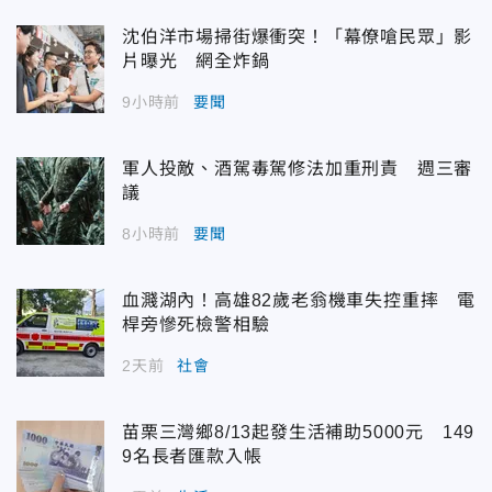
沈伯洋市場掃街爆衝突！「幕僚嗆民眾」影
片曝光 網全炸鍋
9小時前
要聞
軍人投敵、酒駕毒駕修法加重刑責 週三審
議
8小時前
要聞
血濺湖內！高雄82歲老翁機車失控重摔 電
桿旁慘死檢警相驗
2天前
社會
苗栗三灣鄉8/13起發生活補助5000元 149
9名長者匯款入帳