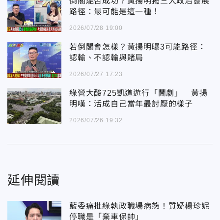
倒閣能否成功？黃揚明揭三大政治發展
路徑：最可能是這一種！
2026/07/28 19:00
若倒閣會怎樣？黃揚明曝3可能路徑：
認輸、不認輸與賭局
2026/07/27 17:23
綠營大酸725凱道遊行「鬧劇」 黃揚
明嘆：活成自己當年最討厭的樣子
2026/07/26 19:32
延伸閱讀
藍委痛批綠執政職場病態！質疑楊珍妮
停職是「棄車保帥」