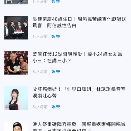
1小時前
娛樂
吳建豪慶48歲生日！周渝民苦練吉他獻唱送
驚喜 阿信感性告白
1小時前
娛樂
姜厚任發12點聲明護愛！駁小24歲女友當
小三：在講三小？
3小時前
娛樂
父肝癌病逝！「仙界口譯姐」林琇琪錄音室
淚崩吐心聲
3小時前
娛樂
浪人祭重磅陣容連發！國蛋重返家鄉開唱喊
緊張 日本搖滾傳奇也來了