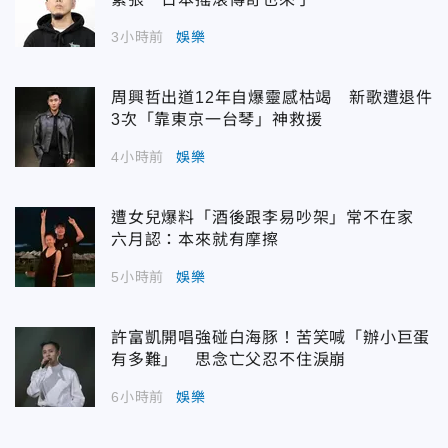
3小時前
娛樂
周興哲出道12年自爆靈感枯竭 新歌遭退件
3次「靠東京一台琴」神救援
4小時前
娛樂
遭女兒爆料「酒後跟李易吵架」常不在家
六月認：本來就有摩擦
5小時前
娛樂
許富凱開唱強碰白海豚！苦笑喊「辦小巨蛋
有多難」 思念亡父忍不住淚崩
6小時前
娛樂