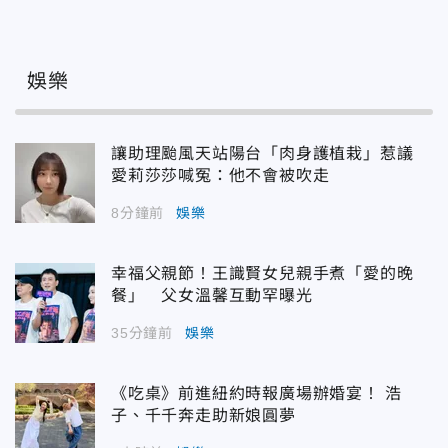
娛樂
讓助理颱風天站陽台「肉身護植栽」惹議
愛莉莎莎喊冤：他不會被吹走
8分鐘前
娛樂
幸福父親節！王識賢女兒親手煮「愛的晚
餐」 父女溫馨互動罕曝光
35分鐘前
娛樂
《吃桌》前進紐約時報廣場辦婚宴！ 浩
子、千千奔走助新娘圓夢