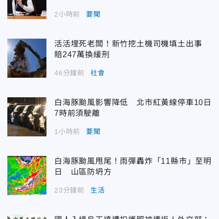
2小時前
要聞
活活埋死老闆！新竹挖土機司機填土出事
賠247萬換緩刑
46分鐘前
社會
白海豚颱風影響降低 北市紅黃線停車10日
7時前須駛離
1小時前
要聞
白海豚颱風甩尾！雨彈轟炸「11縣市」至明
日 山區防坍方
23分鐘前
生活