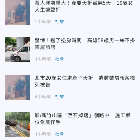
殺人罪嫌重大！產嬰夭折藏屍5天 19歲女
大生遭聲押
1小時前
社會
驚悚！過了退房時間 高雄58歲男一絲不掛
陳屍旅館
4小時前
社會
北市20歲女住處產子夭折 遺體裝袋報案檢
列被告
4小時前
社會
影/新竹山區「巨石掉落」躺路中 施工單
位急調怪手
4小時前
社會