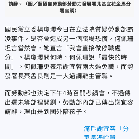
請辭。（圖／翻攝自勞動部勞動力發展署北基宜花金馬分
署官網）
國民黨立委楊瓊瓔今日在立法院質疑勞動部霸
凌事件，是否會造成另一個職場恐慌，何佩珊
坦言當然會，她直言「我會直接做停職處
分」。楊瓊瓔問何時，何佩珊說「最快的時
間」。何佩珊更表示謝宜蓉兩大過免職，而勞
發署長蔡孟良則是一大過調離主管職。
而勞動部也決定下午4時召開考績會，不過傳
出還未等部裡開鍘，勞動部內部已傳出謝宜容
請辭，理由是到國外陪孩子。
痛斥謝宜容「分
署長憑啥囂