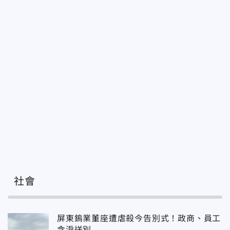
社會
屏東鎢業董座遭虐殺今告別式！政商、員工
含淚送別