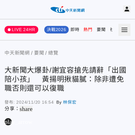
LIVE 24HR
決戰2026
即時
熱門
要聞
社會
娛樂
中天新聞網
要聞
總覽
大新聞大爆卦/謝宜容搶先請辭「出國
陪小孩」 黃揚明揪貓膩：除非遭免
職否則還可以復職
發布:
2024/11/20 16:54
By
林保宏
share
分享：
play_arrow