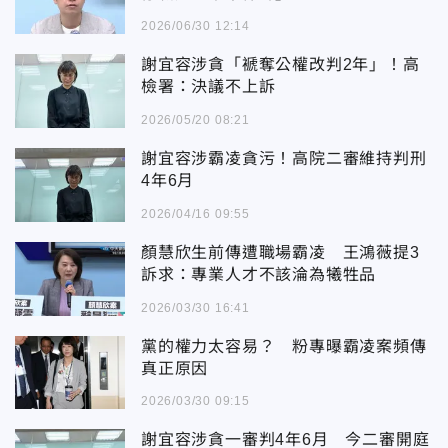
2026/06/30 12:14
謝宜容涉貪「褫奪公權改判2年」！高
檢署：決議不上訴
2026/05/20 08:21
謝宜容涉霸凌貪污！高院二審維持判刑
4年6月
2026/04/16 09:55
顏慧欣生前傳遭職場霸凌 王鴻薇提3
訴求：專業人才不該淪為犧牲品
2026/03/30 16:41
黨的權力太容易？ 粉專曝霸凌案頻傳
真正原因
2026/03/30 09:15
謝宜容涉貪一審判4年6月 今二審開庭