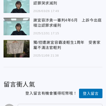
認罪哭求減刑
2026/03/26 17:49
謝宜容涉貪一審判4年6月 上訴今出庭
啜泣認罪求緩刑
2025/12/31 17:15
獨/控遭謝宜容霸凌輕生1周年 受害家
屬不滿法官輕判
2025/11/08 21:38
留言衝人氣
登入留言有機會獲得旺幣哦！
登入留言