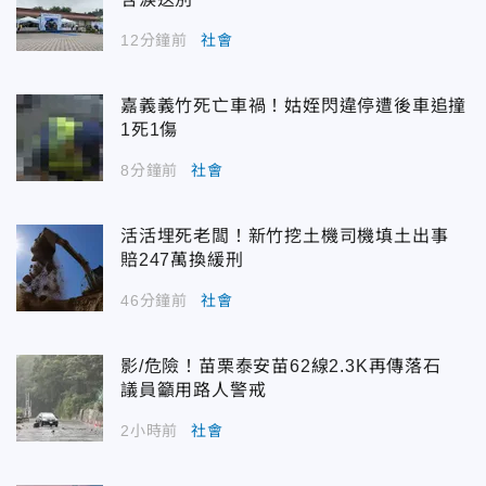
12分鐘前
社會
嘉義義竹死亡車禍！姑姪閃違停遭後車追撞
1死1傷
8分鐘前
社會
活活埋死老闆！新竹挖土機司機填土出事
賠247萬換緩刑
46分鐘前
社會
影/危險！苗栗泰安苗62線2.3K再傳落石
議員籲用路人警戒
2小時前
社會