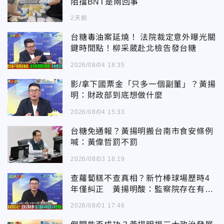
阻擋BNT是兩回事
2天前
台糖毒油案延燒！ 法院裁定意外曝光關
鍵時間點！柳采葳赴北檢告發台糖
2026/08/04 18:35
影/拿下國票金「只多一個副董」？黃揚
明：財政部到底想做什麼
2026/08/04 15:33
台糖免通報？黃揚明搬台南市食安條例
喊：黃偉哲罰不罰
2026/08/03 18:19
查蘿蔔糕不查真相？新竹棒球場歷時4
年僅糾正 黃揚明酸：監察院存在有何
意義
2026/08/01 17:46