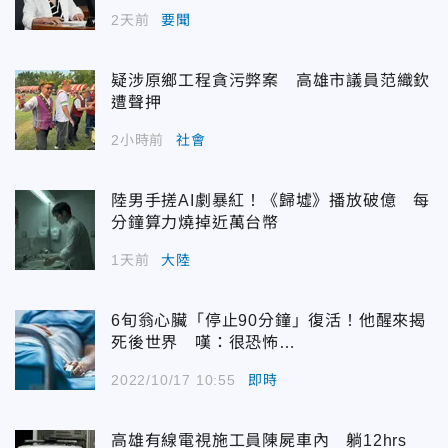
2天前
要聞
疑涉原鄉工程貪污弊案 高雄市議員范織欽
遭聲押
2小時前
社會
陸男手搓AI劇暴紅！《歸墟》播放破億 每
分鐘算力燒掉近萬台幣
1天前
大陸
6旬翁心臟「停止90分鐘」復活！他醒來揭
死後世界 嘆：很恐怖…
2022/10/17 10:55
即時
高雄有線電視施工員陳屍車內 躺12hrs