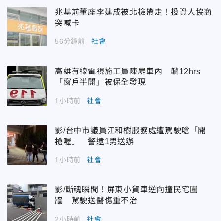
兆基前董座李建成被北檢帶走！投資人協商
突喊卡
56分鐘前
社會
高雄有線電視施工員陳屍車內 躺12hrs
「窗戶半開」被保全發現
1小時前
社會
影/台中市議員江和樹服務處遭駕駛嗆「開
槍喔」 警逮1男送辦
1小時前
社會
影/斷魂瞬間！屏東小貨車逆向撞民宅圍
牆 駕駛送醫傷重不治
2小時前
社會