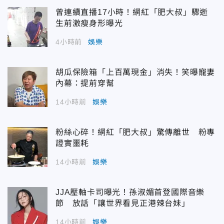
曾連續直播17小時！網紅「肥大叔」驟逝
生前激瘦身形曝光
4小時前
娛樂
胡瓜保險箱「上百萬現金」消失！笑曝寵妻
內幕：提前穿幫
14小時前
娛樂
粉絲心碎！網紅「肥大叔」驚傳離世 粉專
證實噩耗
14小時前
娛樂
JJA壓軸卡司曝光！孫淑媚首登國際音樂
節 放話「讓世界看見正港辣台妹」
14小時前
娛樂