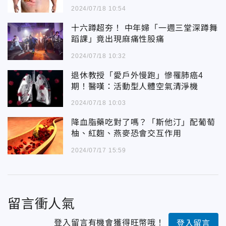
禍
2024/07/18 10:54
十六蹲超夯！ 中年婦「一週三堂深蹲舞
蹈課」竟出現麻痛性股痛
2024/07/18 10:32
退休教授「愛戶外慢跑」慘罹肺癌4
期！醫嘆：活動型人體空氣清淨機
2024/07/18 10:03
降血脂藥吃對了嗎？「斯他汀」配葡萄
柚、紅麴、燕麥恐會交互作用
2024/07/17 15:59
留言衝人氣
登入留言有機會獲得旺幣哦！
登入留言