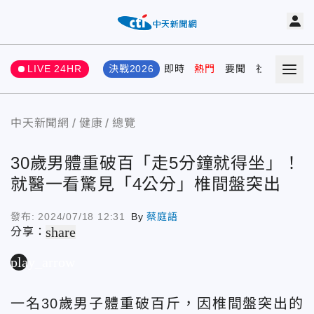
LIVE 24HR
決戰2026
即時
熱門
要聞
社會
娛樂
中天新聞網
健康
總覽
30歲男體重破百「走5分鐘就得坐」！
就醫一看驚見「4公分」椎間盤突出
發布:
2024/07/18 12:31
By
蔡庭語
share
分享：
play_arrow
一名30歲男子體重破百斤，因椎間盤突出的