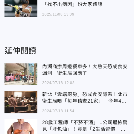
「找不出病因」盼大家體諒
2025/11/08 13:09
延伸閱讀
內湖商辦周邊餐車多！大熱天恐成食安
漏洞 衛生局回應了
2024/07/18 12:08
新北「雲端廚房」恐成食安隱患！北市
衛生局曝「每年稽查21家」 今年4家
不合格
2024/07/18 11:54
28歲工程師「不菸不酒」...公司體檢驚
見「肝包油」！竟是「2生活習慣」惹