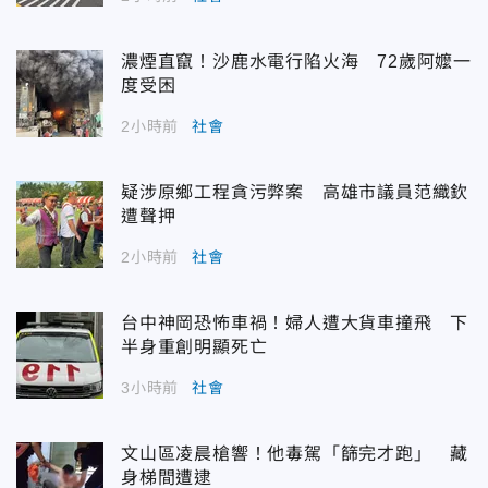
濃煙直竄！沙鹿水電行陷火海 72歲阿嬤一
度受困
2小時前
社會
疑涉原鄉工程貪污弊案 高雄市議員范織欽
遭聲押
2小時前
社會
台中神岡恐怖車禍！婦人遭大貨車撞飛 下
半身重創明顯死亡
3小時前
社會
文山區凌晨槍響！他毒駕「篩完才跑」 藏
身梯間遭逮