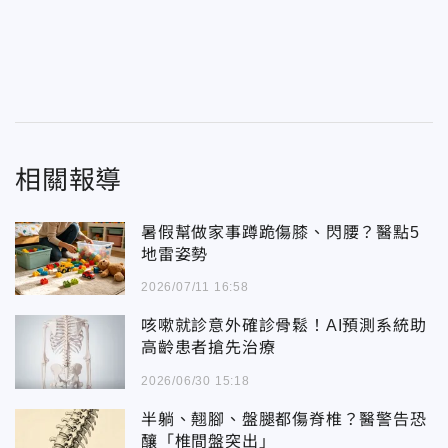
相關報導
暑假幫做家事蹲跪傷膝、閃腰？醫點5
地雷姿勢
2026/07/11 16:58
咳嗽就診意外確診骨鬆！AI預測系統助
高齡患者搶先治療
2026/06/30 15:18
半躺、翹腳、盤腿都傷脊椎？醫警告恐
釀「椎間盤突出」