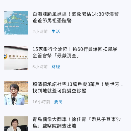
白海豚颱風進逼！氣象署估14:30發海警
爸爸節馬祖恐陸警
2小時前
生活
15家銀行全淪陷！逾60行員爆回扣風暴
金管會祭「最嚴清查」
5小時前
財經
賴清德承諾社宅13萬戶變3萬戶！劉世芳：
找到地就蓋可能變空餘屋
16小時前
要聞
青鳥偶像大翻車！徐佳青「帶兒子登東沙
島」監察院調查出爐