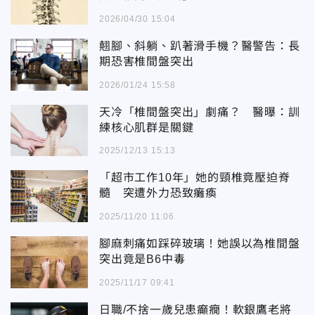
2026/04/30 15:04
翹腳、斜躺、趴著滑手機？醫警告：長
期恐害椎間盤突出
2026/01/24 15:58
天冷「椎間盤突出」劇痛？ 醫曝：訓
練核心肌群是關鍵
2025/12/13 15:13
「超市工作10年」她的頸椎竟壓迫脊
髓 突遭外力恐致癱瘓
2025/11/20 11:06
腳麻刺痛如踩碎玻璃！她誤以為椎間盤
突出竟是B6中毒
2025/11/17 09:41
日職/不捨一歲兒患癲癇！軟銀鷹老將