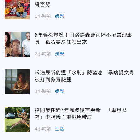
聲否認
1小時前
娛樂
6年舊怨爆發！田路路轟曹雨婷不配當理事
長 點名姜厚任站出來
2小時前
娛樂
禾浩辰新劇遭「水刑」險窒息 暴瘦變文青
被打到鼻青臉腫
3小時前
娛樂
控同業性騷7年風波後首更新 「車界女
神」李冠儀：重返駕駛座
4小時前
生活