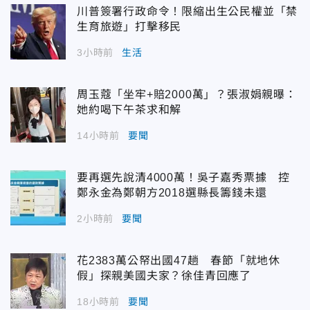
川普簽署行政命令！限縮出生公民權並「禁
生育旅遊」打擊移民
3小時前
生活
周玉蔻「坐牢+賠2000萬」？張淑娟親曝：
她約喝下午茶求和解
14小時前
要聞
要再選先說清4000萬！吳子嘉秀票據 控
鄭永金為鄭朝方2018選縣長籌錢未還
2小時前
要聞
花2383萬公帑出國47趟 春節「就地休
假」探親美國夫家？徐佳青回應了
18小時前
要聞