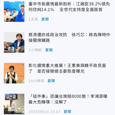
臺中市長選情最新剖析：江啟臣38.2%領先
何欣純14.1% 全世代支持度全面居首
1天前
要聞
慈濟遭詐成政治攻防 徐巧芯：綠為陳時中
接閣揆鋪路
3小時前
要聞
彰化選情重大進展！王惠美與魏平政見面
了 是否接競總主委態度曝光
19小時前
要聞
「這件事」恐讓台灣賠8000億！李鴻源曝
最大危機嘆：沒解了
2023/08/14 10:47
要聞