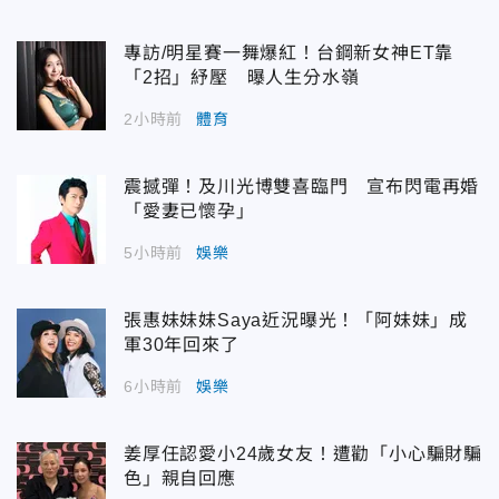
專訪/明星賽一舞爆紅！台鋼新女神ET靠
「2招」紓壓 曝人生分水嶺
2小時前
體育
震撼彈！及川光博雙喜臨門 宣布閃電再婚
「愛妻已懷孕」
5小時前
娛樂
張惠妹妹妹Saya近況曝光！「阿妹妹」成
軍30年回來了
6小時前
娛樂
姜厚任認愛小24歲女友！遭勸「小心騙財騙
色」親自回應