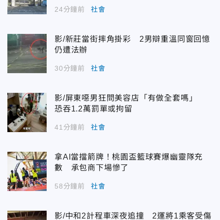
24分鐘前
社會
影/新莊當街摔角掛彩 2男辯重溫同窗回憶
仍遭法辦
30分鐘前
社會
影/屏東噁男狂問美容店「有做全套嗎」
恐吞1.2萬罰單或拘留
41分鐘前
社會
拿AI當擋箭牌！桃園盃籃球賽爆幽靈隊充
數 承包商下場慘了
58分鐘前
社會
影/中和2計程車深夜追撞 2運將1乘客受傷