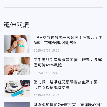
延伸閱讀
HPV疫苗有效防子宮頸癌！保護力至少
8年 花蓮今起校園接種
2025/03/05 15:59
新手媽飽受產後憂鬱困擾！研究：多運
動可降45%風險
2025/03/05 15:49
常心悸、臉潮紅恐是隱性高血壓！醫：
心血管疾病風險更高
2025/03/05 14:45
基隆追加疫苗2天就打完！東洋暖心捐2