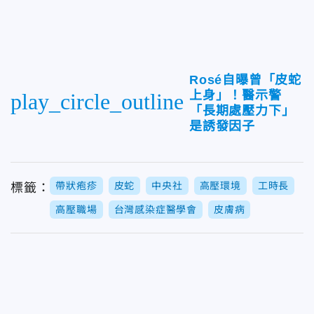
Rosé自曝曾「皮蛇
上身」！醫示警
play_circle_outline
「長期處壓力下」
是誘發因子
帶狀疱疹
皮蛇
中央社
高壓環境
工時長
標籤：
高壓職場
台灣感染症醫學會
皮膚病