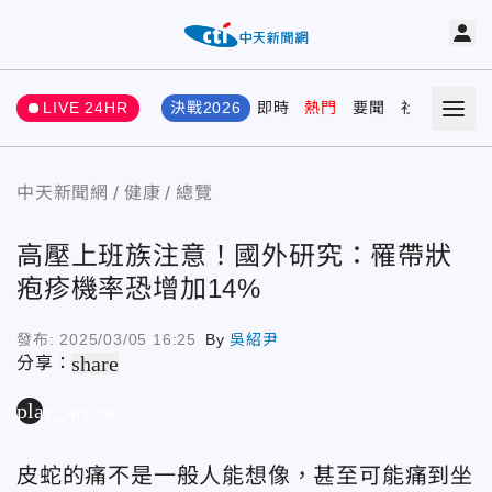
LIVE 24HR
決戰2026
即時
熱門
要聞
社會
娛樂
中天新聞網
健康
總覽
高壓上班族注意！國外研究：罹帶狀
疱疹機率恐增加14%
發布:
2025/03/05 16:25
By
吳紹尹
share
分享：
play_arrow
皮蛇的痛不是一般人能想像，甚至可能痛到坐