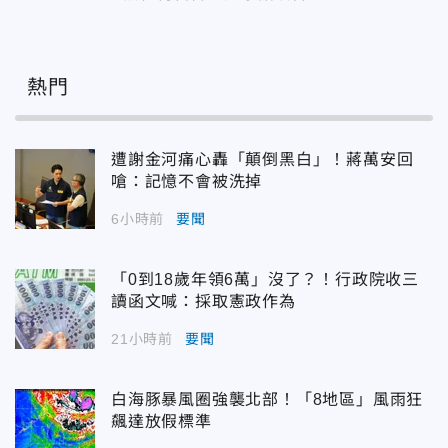
熱門
遭謝金河痛心轟「顛倒黑白」！蔣萬安回
嗆：記憶不會被洗掉
6小時前
要聞
「0到18歲年領6萬」沒了？！行政院收三
讀函文喊：採取憲政作為
21小時前
要聞
白海豚暴風圈強襲北部！「8地區」風雨狂
飆達放假標準