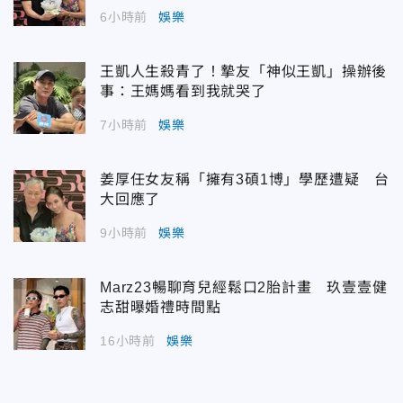
6小時前
娛樂
王凱人生殺青了！摯友「神似王凱」操辦後
事：王媽媽看到我就哭了
7小時前
娛樂
姜厚任女友稱「擁有3碩1博」學歷遭疑 台
大回應了
9小時前
娛樂
Marz23暢聊育兒經鬆口2胎計畫 玖壹壹健
志甜曝婚禮時間點
16小時前
娛樂