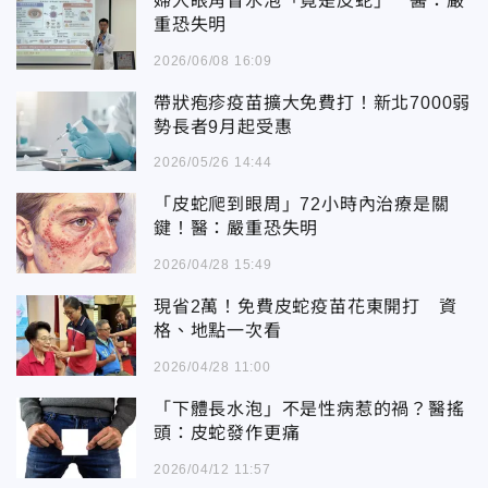
婦人眼角冒水泡「竟是皮蛇」 醫：嚴
重恐失明
2026/06/08 16:09
帶狀疱疹疫苗擴大免費打！新北7000弱
勢長者9月起受惠
2026/05/26 14:44
「皮蛇爬到眼周」72小時內治療是關
鍵！醫：嚴重恐失明
2026/04/28 15:49
現省2萬！免費皮蛇疫苗花東開打 資
格、地點一次看
2026/04/28 11:00
「下體長水泡」不是性病惹的禍？醫搖
頭：皮蛇發作更痛
2026/04/12 11:57