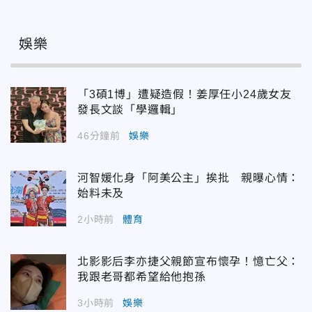
娛樂
「3碩1博」遭疑造假！姜厚任小24歲女友
發長文談「學邏輯」
46分鐘前
娛樂
河智媛化身「阿美公主」挨批 親曝心情：
始料未及
2小時前
體育
北影影后李亦捷父親節宣布懷孕！憶亡父：
我跟老哥都希望給他抱孫
3小時前
娛樂