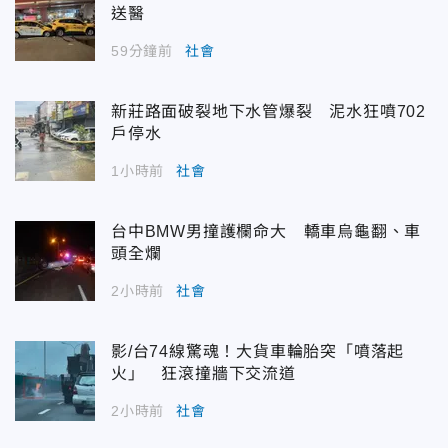
送醫
59分鐘前
社會
新莊路面破裂地下水管爆裂 泥水狂噴702
戶停水
1小時前
社會
台中BMW男撞護欄命大 轎車烏龜翻、車
頭全爛
2小時前
社會
影/台74線驚魂！大貨車輪胎突「噴落起
火」 狂滾撞牆下交流道
2小時前
社會