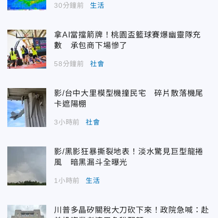
30分鐘前
生活
拿AI當擋箭牌！桃園盃籃球賽爆幽靈隊充
數 承包商下場慘了
58分鐘前
社會
影/台中大里模型機撞民宅 碎片散落機尾
卡遮陽棚
3小時前
社會
影/黑影狂暴撕裂地表！淡水驚見巨型龍捲
風 暗黑漏斗全曝光
1小時前
生活
川普多晶矽關稅大刀砍下來！政院急喊：赴