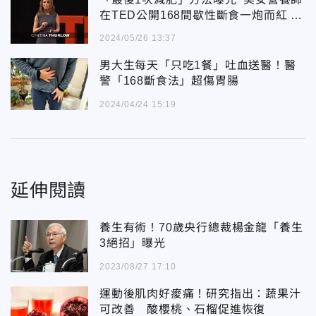
在TED公開168間歇性斷食一炮而紅
幕後原因太震撼
2024/05/26 13:37
男大生每天「只吃1餐」吐血送醫！醫
警「168斷食法」超傷胃腸
2024/04/24 15:19
延伸閱讀
養生有術！70歲央行總裁楊金龍「養生
3絕招」曝光
2023/08/27 17:10
運動後肌肉好痠痛！研究指出：蔬果汁
可改善 酸櫻桃、石榴促進恢復