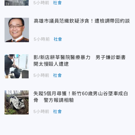
5小時前
社會
高雄市議員范織欽疑涉貪！遭檢調帶回約談
5小時前
社會
影/新店耕莘醫院醫療暴力 男子嫌診斷書
開太慢毆人遭逮
5小時前
社會
失蹤5個月尋獲！新竹60歲男山谷墜車成白
骨 警方報請相驗
5小時前
社會