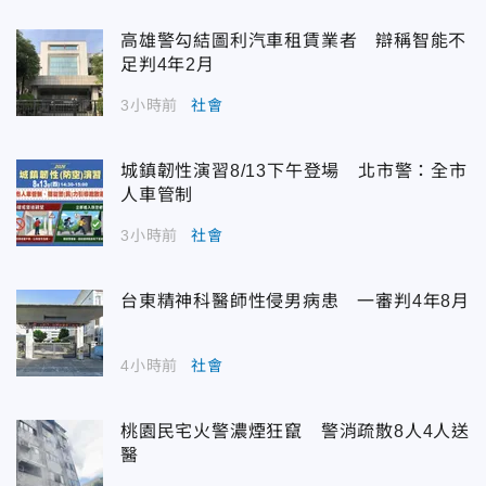
高雄警勾結圖利汽車租賃業者 辯稱智能不
足判4年2月
3小時前
社會
城鎮韌性演習8/13下午登場 北市警：全市
人車管制
3小時前
社會
台東精神科醫師性侵男病患 一審判4年8月
4小時前
社會
桃園民宅火警濃煙狂竄 警消疏散8人4人送
醫