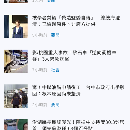
1天前
要聞
被學者質疑「偽造監委自傳」 總統府澄
清：已檢還原件、非府方提供
5小時前
要聞
影/桃園重大事故！砂石車「逆向衝機車
群」3人緊急送醫
7小時前
社會
驚！中聯油脂申請復工 台中市政府出手駁
回：根本原因尚未釐清
2小時前
要聞
澎湖縣長民調曝光！陳振中支持度30.3%居
首 領先吳淑瑾9.3個百分點