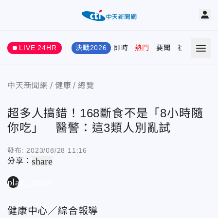
LIVE 24HR
決戰2026
即時
熱門
要聞
社會
娛樂
中天新聞網
健康
總覽
超多人搞錯！168斷食不是「8小時隨
你吃」 醫警：這3類人別亂試
發布:
2023/08/28 11:16
share
分享：
play_arrow
健康中心／綜合報導