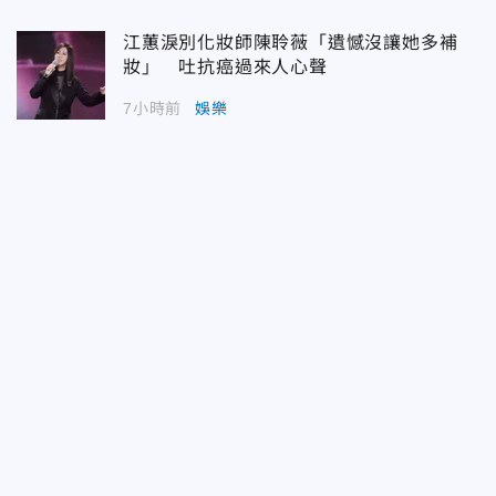
江蕙淚別化妝師陳聆薇「遺憾沒讓她多補
妝」 吐抗癌過來人心聲
7小時前
娛樂