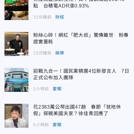
點 台積電ADR漲0.93%
32分鐘前
財經
粉絲心碎！網紅「肥大叔」驚傳離世 粉專
證實噩耗
23分鐘前
娛樂
迎戰九合一！國民黨精選4位新發言人 7日
正式公布加入團隊
2小時前
要聞
花2383萬公帑出國47趟 春節「就地休
假」探親美國夫家？徐佳青回應了
5小時前
要聞