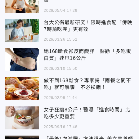
靈
2026/05/04 17:29
台大公衛最新研究！限時進食配「傍晚
7時前吃完」更有效
2026/03/26 15:52
她168斷食卻反而變胖 醫勸「多吃蛋
白質」速甩16公斤
2026/03/10 15:50
做不到168斷食？專家揭「兩餐之間不
吃」就可解毒 不必挨餓！
2026/02/09 11:44
女子狂瘦8公斤！醫曝「進食時間」比
吃多少更重要
2025/09/16 17:48
「最後1次減肥」方法曝光 美女營養師