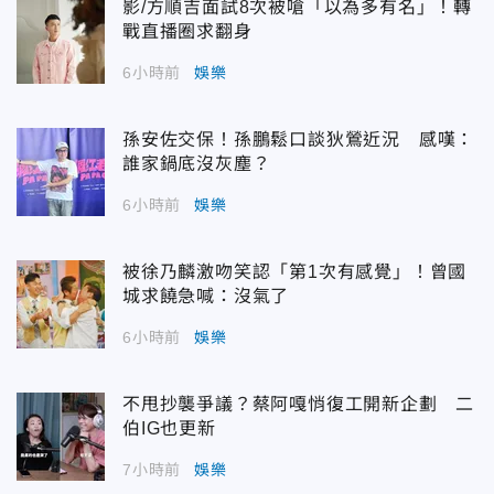
影/方順吉面試8次被嗆「以為多有名」！轉
戰直播圈求翻身
6小時前
娛樂
孫安佐交保！孫鵬鬆口談狄鶯近況 感嘆：
誰家鍋底沒灰塵？
6小時前
娛樂
被徐乃麟激吻笑認「第1次有感覺」！曾國
城求饒急喊：沒氣了
6小時前
娛樂
不甩抄襲爭議？蔡阿嘎悄復工開新企劃 二
伯IG也更新
7小時前
娛樂