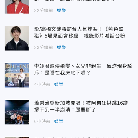
32分鐘前
娛樂
影/高橋文哉將訪台人氣炸裂！《藍色監
獄》5場見面會秒殺 親錄影片喊話台粉
33分鐘前
娛樂
李翊君遭傳婚變、女兒非親生 氣炸現身駁
斥：是睡在我床底下嗎？
4小時前
娛樂
蕭秉治登新加坡開唱！被阿弟狂拱跳16蹲
撐不到一半崩潰：腿要斷了
6小時前
娛樂