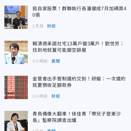
挺自家股票！群聯執行長潘健成7月加碼買4
0張
1天前
財經
賴清德承諾社宅13萬戶變3萬戶！劉世芳：
找到地就蓋可能變空餘屋
3小時前
要聞
金管會出手管制違約交割！研擬：一次違約
就要預收足額款券
2小時前
財經
青鳥偶像大翻車！徐佳青「帶兒子登東沙
島」監察院調查出爐