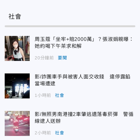
社會
周玉蔻「坐牢+賠2000萬」？張淑娟親曝：
她約喝下午茶求和解
20分鐘前
要聞
影/詐團車手與被害人面交收錢 違停露餡
當場遭逮
1小時前
社會
影/無照男南港撞2車肇逃遺落毒菸彈 警循
線逮人送辦
2小時前
社會