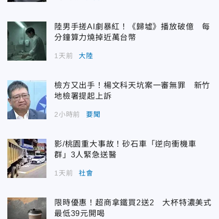
陸男手搓AI劇暴紅！《歸墟》播放破億 每
分鐘算力燒掉近萬台幣
1天前
大陸
檢方又出手！楊文科天坑案一審無罪 新竹
地檢署提起上訴
2小時前
要聞
影/桃園重大事故！砂石車「逆向衝機車
群」3人緊急送醫
1天前
社會
限時優惠！超商拿鐵買2送2 大杯特濃美式
最低39元開喝