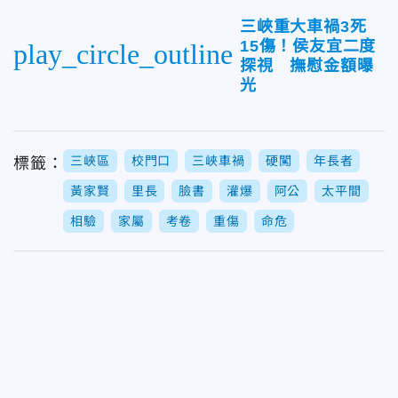
三峽重大車禍3死
15傷！侯友宜二度
play_circle_outline
探視 撫慰金額曝
光
三峽區
校門口
三峽車禍
硬闖
年長者
標籤：
黃家賢
里長
臉書
灌爆
阿公
太平間
相驗
家屬
考卷
重傷
命危