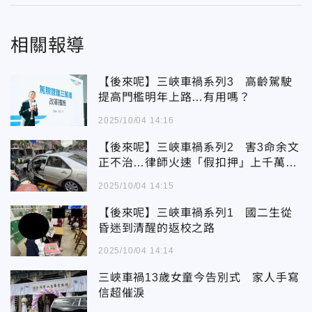
相關報導
【後來呢】三峽車禍系列3 高齡駕駛
提高門檻明年上路…有用嗎？
2025/10/04 14:16
【後來呢】三峽車禍系列2 害3命余文
正不治…律師火速「假扣押」上千萬財
產
2025/10/04 14:15
【後來呢】三峽車禍系列1 國二生從
昏迷到清醒的返校之路
2025/10/04 14:14
三峽車禍13歲女童今告別式 家人手寫
信超催淚