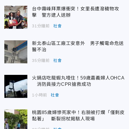
台中霧峰拜票爆衝突！女里長遭潑穢物攻
擊 警方逮人送辦
31分鐘前
社會
新北泰山區工廠工安意外 男子觸電命危送
醫不治
35分鐘前
社會
火鍋店吃龍蝦丸噎住！59歲嘉義婦人OHCA
消防員接力CPR搶救成功
1小時前
社會
桃園85歲婦慘死家中！右臉被打爛「僅剩皮
黏著」 斷裂拐杖揭駭人現場