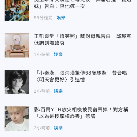
妹」告白：陪他瘋一次
59分鐘前
娛樂
王凱靈堂「燦笑照」藏對母親告白 邱瓈寬
低調到場致哀
1小時前
娛樂
「小秦漢」張海漢驚傳68歲驟逝 昔合唱
〈明天會更好〉引追憶
2小時前
娛樂
影/百萬YTR放火相機被民宿丟掉！對方稱
「以為是按摩棒誤丟」惹議
2小時前
娛樂