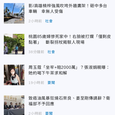
影/高雄楠梓強風吹垮外牆鷹架！砸中多台
車輛 幸無人受傷
2小時前
社會
桃園85歲婦慘死家中！右臉被打爛「僅剩皮
黏著」 斷裂拐杖揭駭人現場
38分鐘前
社會
周玉蔻「坐牢+賠2000萬」？張淑娟親曝：
她約喝下午茶求和解
19小時前
要聞
致癌油風暴狂燒石崇良、姜至剛傳請辭？衛
福部不予回應
2小時前
要聞