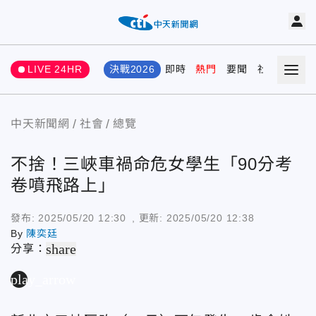
LIVE 24HR
決戰2026
即時
熱門
要聞
社會
娛樂
中天新聞網
社會
總覽
不捨！三峽車禍命危女學生「90分考
卷噴飛路上」
發布:
2025/05/20 12:30
, 更新:
2025/05/20 12:38
By
陳奕廷
share
分享：
play_arrow