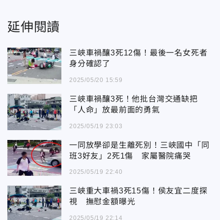
延伸閱讀
三峽車禍釀3死12傷！最後一名女死者
身分確認了
2025/05/20 15:59
三峽車禍釀3死！他批台灣交通缺把
「人命」放最前面的勇氣
2025/05/19 23:03
一同放學卻是生離死別！三峽國中「同
班3好友」2死1傷 家屬醫院痛哭
2025/05/19 22:40
三峽重大車禍3死15傷！侯友宜二度探
視 撫慰金額曝光
2025/05/19 22:14