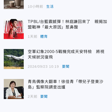
10小時前
生活
TPBL/台籃震撼彈！林庭謙回來了 親揭加
盟戰神「最大原因」惹鼻酸
1天前
體育
空軍幻象2000-5戰機完成天安特檢 將視
天候狀況復飛
2024/09/23 10:19
要聞
青鳥偶像大翻車！徐佳青「帶兒子登東沙
島」監察院調查出爐
2天前
要聞