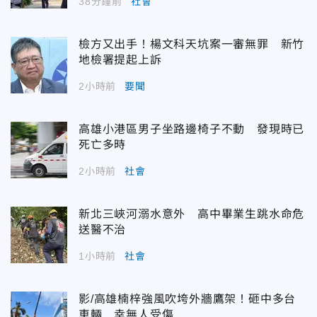
38分鐘前
社會
檢方又出手！楊文科天坑案一審無罪 新竹
地檢署提起上訴
2小時前
要聞
高雄小港區男子坐路邊椅子不動 發現時已
死亡多時
2小時前
社會
新北三峽河溺水意外 高中畢業生跳水命危
送醫不治
1小時前
社會
影/高雄楠梓強風吹垮外牆鷹架！砸中多台
車輛 幸無人受傷