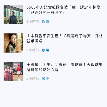
5566小刀證實離婚台玻千金！認14年情變
「已經分開一段時間」
3小時前
娛樂
山本舞香平安生產！IG報喜母子均安 升格
新手媽媽
2小時前
娛樂
王彩樺「同場河北彩花」看球賽！天母球場
尬舞啦啦隊吐心聲
4小時前
娛樂