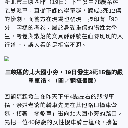
新北市三峽區昨（19日）下午發生78歲余姓
老翁飆車，直衝下課的學童群，釀成3死12傷
的慘劇，而警方在現場也發現一張印有「90
分」字樣的考卷，屬於身受重傷的張姓女學
生，考卷與散落的文具靜靜躺在血跡斑斑的人
行道上，讓人看的是相當不忍。
三峽區的北大國小旁，19日發生3死15傷的嚴
重車禍。（圖／翻攝畫面）
回顧這起發生在昨天下午4點左右的悲慘車
禍，余姓老翁的轎車先是在其他路口撞車肇
逃，接著「零煞車」衝向北大國小旁的路口，
先把一位40餘歲的女性機車騎士撞飛，接著