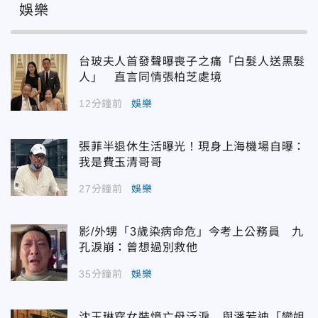
娛樂
台玻夫人首發聲曝喪子之痛「白髮人送黑髮
人」 直言同情張柏芝處境
12分鐘前
娛樂
張菲半退休生活曝光！現身上海機場自曝：
我是費玉清哥哥
27分鐘前
娛樂
影/外甥「3歲染病命危」今考上公務員 九
孔淚崩：曾想過別救他
35分鐘前
娛樂
沈玉琳穿女裝憶亡母泛淚 與潘若迪「變姐