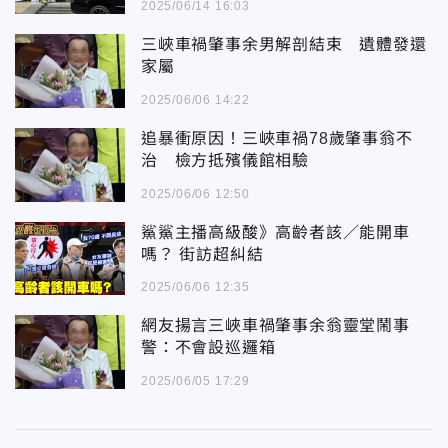
2025/06/14 16:03
三峽車禍肇事余男解剖結束 遺體發還
家屬
2025/06/06 14:22
追暴衝原因！三峽車禍78歲肇事翁不
治 檢方抵殯儀館相驗
2025/06/06 12:50
鯊鯊主播高級酸》高齡者該／能開車
嗎？ 街訪超糾結
2025/06/06 12:35
網友揚言三峽車禍肇事余翁靈堂鬧事
警：不會設巡邏箱
2025/06/05 17:29