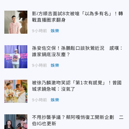
影/方順吉面試8次被嗆「以為多有名」！轉
戰直播圈求翻身
9小時前
娛樂
孫安佐交保！孫鵬鬆口談狄鶯近況 感嘆：
誰家鍋底沒灰塵？
9小時前
娛樂
被徐乃麟激吻笑認「第1次有感覺」！曾國
城求饒急喊：沒氣了
9小時前
娛樂
不甩抄襲爭議？蔡阿嘎悄復工開新企劃 二
伯IG也更新