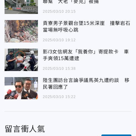
聯幫 大老「麥克」被捕
2025/03/10 20:15
貢寮男子景觀台墜15米深崖 撞擊岩石
當場無呼吸心跳
2025/03/10 19:12
影/3女信網友「我養你」寄提款卡 車
手爽領15萬遭逮
2025/03/10 15:38
陸生團訪台言論爭議馬英九遭約談 移
民署回應了
2025/03/10 15:22
留言衝人氣