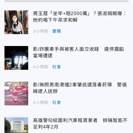
周玉蔻「坐牢+賠2000萬」？張淑娟親曝：
她約喝下午茶求和解
3小時前
要聞
影/詐團車手與被害人面交收錢 違停露餡
當場遭逮
4小時前
社會
影/無照男南港撞2車肇逃遺落毒菸彈 警循
線逮人送辦
4小時前
社會
高雄警勾結圖利汽車租賃業者 辯稱智能不
足判4年2月