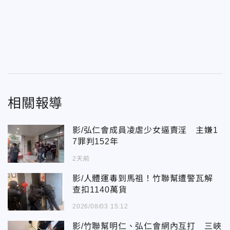
相關報導
影/弘仁會成員凌虐少女逼賣淫 主嫌1
7罪判152年
2天前
影/人體運毒到馬祖！竹聯幫遭警瓦解
查扣1140萬貨
2026/08/03 15:12
影/竹聯幫明仁、弘仁會網內互打 三峽