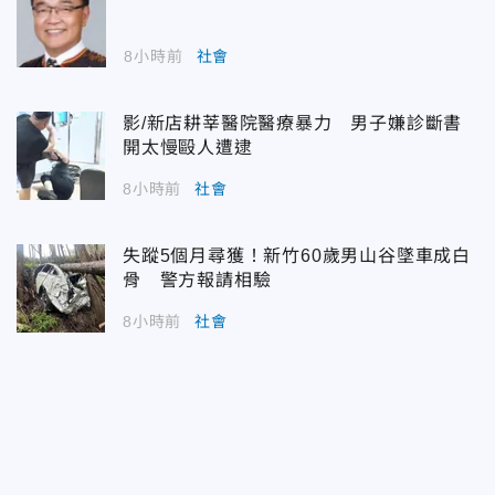
8小時前
社會
影/新店耕莘醫院醫療暴力 男子嫌診斷書
開太慢毆人遭逮
8小時前
社會
失蹤5個月尋獲！新竹60歲男山谷墜車成白
骨 警方報請相驗
8小時前
社會