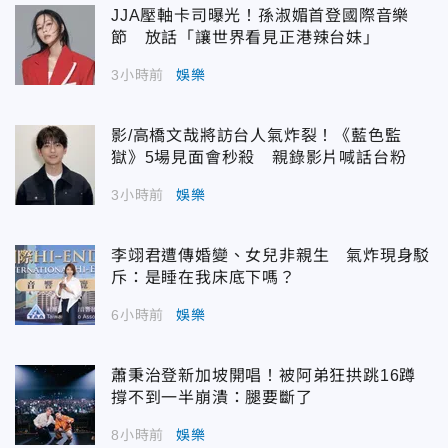
JJA壓軸卡司曝光！孫淑媚首登國際音樂
節 放話「讓世界看見正港辣台妹」
3小時前
娛樂
影/高橋文哉將訪台人氣炸裂！《藍色監
獄》5場見面會秒殺 親錄影片喊話台粉
3小時前
娛樂
李翊君遭傳婚變、女兒非親生 氣炸現身駁
斥：是睡在我床底下嗎？
6小時前
娛樂
蕭秉治登新加坡開唱！被阿弟狂拱跳16蹲
撐不到一半崩潰：腿要斷了
8小時前
娛樂