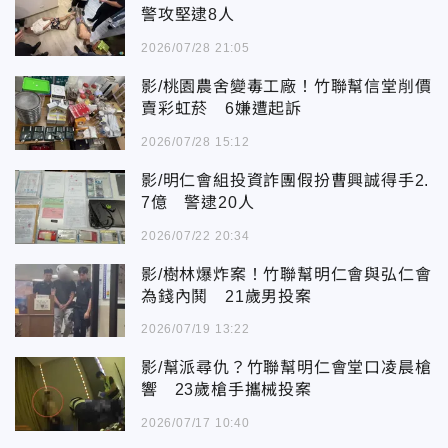
警攻堅逮8人
2026/07/28 21:05
影/桃園農舍變毒工廠！竹聯幫信堂削價
賣彩虹菸 6嫌遭起訴
2026/07/28 15:12
影/明仁會組投資詐團假扮曹興誠得手2.
7億 警逮20人
2026/07/22 20:34
影/樹林爆炸案！竹聯幫明仁會與弘仁會
為錢內鬨 21歲男投案
2026/07/19 13:22
影/幫派尋仇？竹聯幫明仁會堂口凌晨槍
響 23歲槍手攜械投案
2026/07/17 10:40