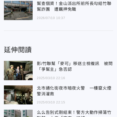
幫查個資！金山派出所前所長勾結竹聯
幫詐團 遭羈押免職
2026/07/10 10:37
延伸閱讀
影/竹聯幫「麥可」移送士檢複訊 被問
「爭幫主」急否認
2025/03/10 22:16
北市通化街夜市暗夜火警 一樓竄火煙
警消灌救
2025/03/10 22:15
么么告別式剛結束！警方大動作掃蕩竹