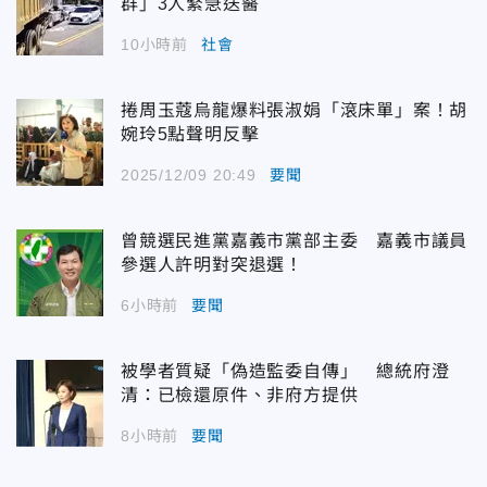
群」3人緊急送醫
10小時前
社會
捲周玉蔻烏龍爆料張淑娟「滾床單」案！胡
婉玲5點聲明反擊
2025/12/09 20:49
要聞
曾競選民進黨嘉義市黨部主委 嘉義市議員
參選人許明對突退選！
6小時前
要聞
被學者質疑「偽造監委自傳」 總統府澄
清：已檢還原件、非府方提供
8小時前
要聞