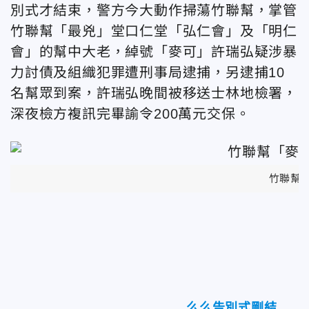
別式才結束，警方今大動作掃蕩竹聯幫，掌管
竹聯幫「最兇」堂口仁堂「弘仁會」及「明仁
會」的幫中大老，綽號「麥可」許瑞弘疑涉暴
力討債及組織犯罪遭刑事局逮捕，另逮捕10
名幫眾到案，許瑞弘晚間被移送士林地檢署，
深夜檢方複訊完畢諭令200萬元交保。
竹聯幫
么么告別式剛結