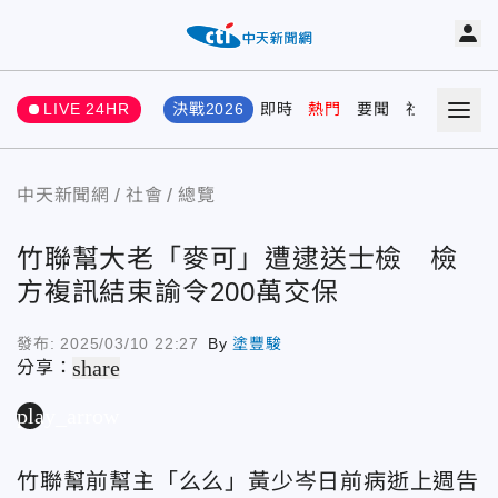
LIVE 24HR
決戰2026
即時
熱門
要聞
社會
娛樂
中天新聞網
社會
總覽
竹聯幫大老「麥可」遭逮送士檢 檢
方複訊結束諭令200萬交保
發布:
2025/03/10 22:27
By
塗豐駿
share
分享：
play_arrow
竹聯幫前幫主「么么」黃少岑日前病逝上週告