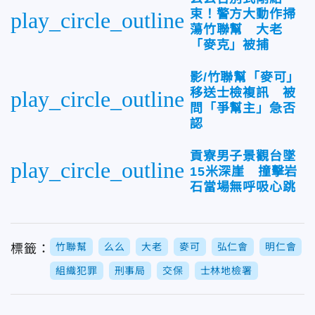
束！警方大動作掃
play_circle_outline
蕩竹聯幫 大老
「麥克」被捕
影/竹聯幫「麥可」
移送士檢複訊 被
play_circle_outline
問「爭幫主」急否
認
貢寮男子景觀台墜
play_circle_outline
15米深崖 撞擊岩
石當場無呼吸心跳
竹聯幫
么么
大老
麥可
弘仁會
明仁會
標籤：
組織犯罪
刑事局
交保
士林地檢署