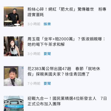
粉絲心碎！網紅「肥大叔」驚傳離世 粉專
證實噩耗
3小時前
娛樂
周玉蔻「坐牢+賠2000萬」？張淑娟親曝：
她約喝下午茶求和解
3小時前
要聞
花2383萬公帑出國47趟 春節「就地休
假」探親美國夫家？徐佳青回應了
7小時前
要聞
迎戰九合一！國民黨精選4位新發言人 7日
正式公布加入團隊