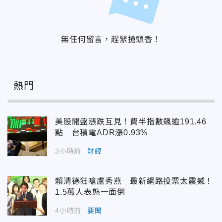
無任何留言，趕緊搶頭香！
熱門
美股開盤漲跌互見！費半指數飆逾191.46
點 台積電ADR漲0.93%
3小時前
財經
賴清德狂嗆盧秀燕 最新網路投票太震撼！
1.5萬人表態一面倒
4小時前
要聞