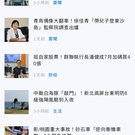
5小時前
要聞
青鳥偶像大翻車！徐佳青「帶兒子登東沙
島」監察院調查出爐
1天前
要聞
挺自家股票！群聯執行長潘健成7月加碼買4
0張
1天前
財經
中颱白海豚「敲門」！新北高屏台東明防8
級強陣風颳到入夜
3小時前
生活
影/桃園重大事故！砂石車「逆向衝機車