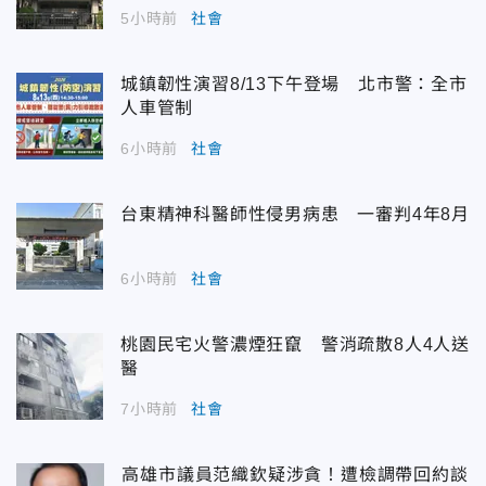
5小時前
社會
城鎮韌性演習8/13下午登場 北市警：全市
人車管制
6小時前
社會
台東精神科醫師性侵男病患 一審判4年8月
6小時前
社會
桃園民宅火警濃煙狂竄 警消疏散8人4人送
醫
7小時前
社會
高雄市議員范織欽疑涉貪！遭檢調帶回約談