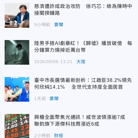
慈濟遭詐成政治攻防 徐巧芯：綠為陳時中
接閣揆鋪路
9小時前
要聞
陸男手搓AI劇暴紅！《歸墟》播放破億 每
分鐘算力燒掉近萬台幣
2026/08/06 13:21
大陸
臺中市長選情最新剖析：江啟臣38.2%領先
何欣純14.1% 全世代支持度全面居首
1天前
要聞
興櫃全面聚焦光通訊！威世波領漲逾7成
聯鈞旗下源傑科技周漲近6成
2小時前
財經