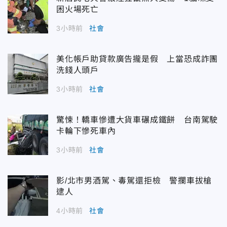
困火場死亡
3小時前
社會
美化帳戶助貸款廣告攏是假 上當恐成詐團
洗錢人頭戶
3小時前
社會
驚悚！轎車慘遭大貨車碾成鐵餅 台南駕駛
卡輪下慘死車內
3小時前
社會
影/北市男酒駕、毒駕還拒檢 警攔車拔槍
逮人
4小時前
社會