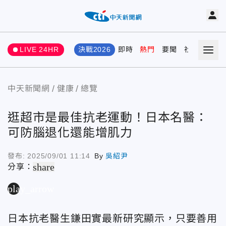
LIVE 24HR
決戰2026
即時
熱門
要聞
社會
娛樂
中天新聞網
健康
總覽
逛超市是最佳抗老運動！日本名醫：
可防腦退化還能增肌力
發布:
2025/09/01 11:14
By
吳紹尹
share
分享：
play_arrow
日本抗老醫生鎌田實最新研究顯示，只要善用