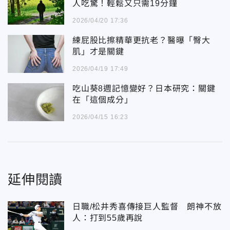
人吃驚！輕鬆又只需19分鐘
2026/04/20 17:36
練屁股比擦精華更抗老？醫曝「臀大
肌」才是關鍵
2026/04/19 17:49
吃山葵8週記憶變好？日本研究：關鍵
在「這個成分」
2026/04/15 16:23
延伸閱讀
日職/松井秀喜傳接巨人監督 朗神不放
人：打到55歲再說