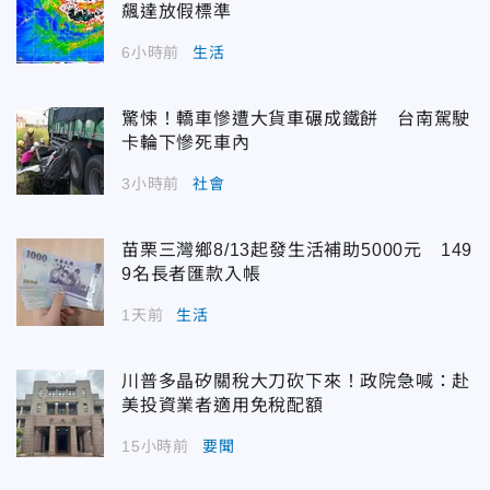
飆達放假標準
6小時前
生活
驚悚！轎車慘遭大貨車碾成鐵餅 台南駕駛
卡輪下慘死車內
3小時前
社會
苗栗三灣鄉8/13起發生活補助5000元 149
9名長者匯款入帳
1天前
生活
川普多晶矽關稅大刀砍下來！政院急喊：赴
美投資業者適用免稅配額
15小時前
要聞