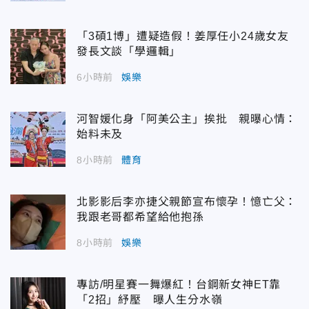
「3碩1博」遭疑造假！姜厚任小24歲女友
發長文談「學邏輯」
6小時前
娛樂
河智媛化身「阿美公主」挨批 親曝心情：
始料未及
8小時前
體育
北影影后李亦捷父親節宣布懷孕！憶亡父：
我跟老哥都希望給他抱孫
8小時前
娛樂
專訪/明星賽一舞爆紅！台鋼新女神ET靠
「2招」紓壓 曝人生分水嶺