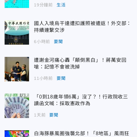
19分鐘前
生活
國人入境烏干達遭扣護照被遣返！外交部：
持續連繫交涉
6小時前
要聞
遭謝金河痛心轟「顛倒黑白」！蔣萬安回
嗆：記憶不會被洗掉
11小時前
要聞
「0到18歲年領6萬」沒了？！行政院收三
讀函文喊：採取憲政作為
1天前
要聞
白海豚暴風圈強襲北部！「8地區」風雨狂