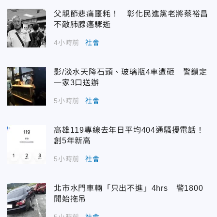
父親節悲痛噩耗！ 彰化民進黨老將蔡裕昌
不敵肺腺癌驟逝
4小時前
社會
影/淡水天降石頭、玻璃瓶4車遭砸 警鎖定
一家3口送辦
5小時前
社會
高雄119專線去年日平均404通騷擾電話！
創5年新高
5小時前
社會
北市水門車輛「只出不進」4hrs 警1800
開始拖吊