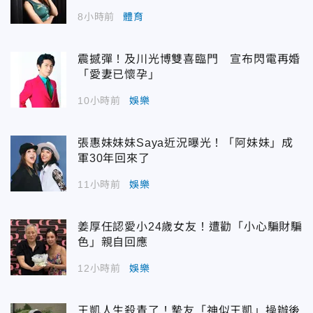
8小時前
體育
震撼彈！及川光博雙喜臨門 宣布閃電再婚
「愛妻已懷孕」
10小時前
娛樂
張惠妹妹妹Saya近況曝光！「阿妹妹」成
軍30年回來了
11小時前
娛樂
姜厚任認愛小24歲女友！遭勸「小心騙財騙
色」親自回應
12小時前
娛樂
王凱人生殺青了！摯友「神似王凱」操辦後