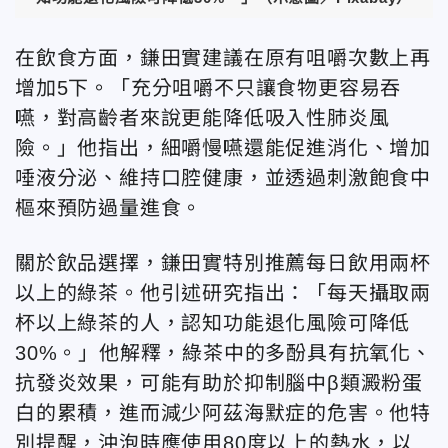
在飲食方面，鎌田實建議在原有咀嚼次數上再
增加5下。「充分咀嚼不只讓食物更容易吞
嚥，對高齡者來說更能降低吸入性肺炎風
險。」他指出，細嚼慢嚥還能促進消化、增加
唾液分泌、維持口腔健康，並透過刺激飽食中
樞來預防過量進食。
關於飲品選擇，鎌田實特別推薦每日飲用兩杯
以上的綠茶。他引述研究指出：「每天攝取兩
杯以上綠茶的人，認知功能退化風險可降低
30%。」他解釋，綠茶中的多酚具有抗氧化、
抗發炎效果，可能有助於抑制腦中β類澱粉蛋
白的累積，進而減少阿茲海默症的危害。他特
別提醒，沖泡時應使用80度以上的熱水，以