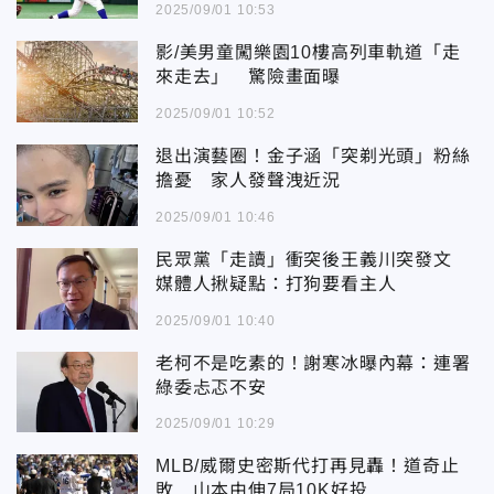
2025/09/01 10:53
影/美男童闖樂園10樓高列車軌道「走
來走去」 驚險畫面曝
2025/09/01 10:52
退出演藝圈！金子涵「突剃光頭」粉絲
擔憂 家人發聲洩近況
2025/09/01 10:46
民眾黨「走讀」衝突後王義川突發文
媒體人揪疑點：打狗要看主人
2025/09/01 10:40
老柯不是吃素的！謝寒冰曝內幕：連署
綠委忐忑不安
2025/09/01 10:29
MLB/威爾史密斯代打再見轟！道奇止
敗 山本由伸7局10K好投