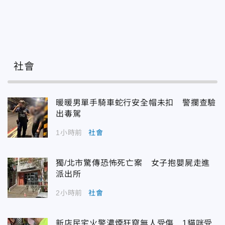
社會
暖暖男單手騎車蛇行安全帽未扣 警攔查驗
出毒駕
1小時前
社會
獨/北市驚傳恐怖死亡案 女子抱嬰屍走進
派出所
2小時前
社會
新店民宅火警濃煙狂竄無人受傷 1貓咪受