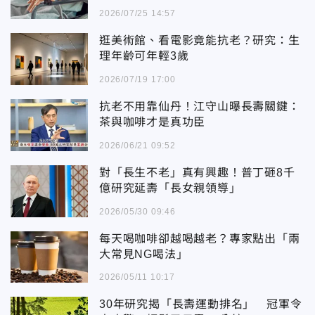
2026/07/25 14:57
逛美術館、看電影竟能抗老？研究：生
理年齡可年輕3歲
2026/07/19 17:00
抗老不用靠仙丹！江守山曝長壽關鍵：
茶與咖啡才是真功臣
2026/06/21 09:52
對「長生不老」真有興趣！普丁砸8千
億研究延壽「長女親領導」
2026/05/30 09:46
每天喝咖啡卻越喝越老？專家點出「兩
大常見NG喝法」
2026/05/11 10:17
30年研究揭「長壽運動排名」 冠軍令