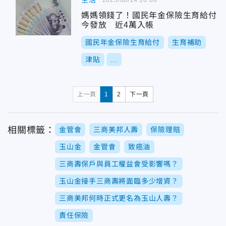
生活
媽媽領錢了！國民年金保險生育給付
今發放 近4萬入帳
國民年金保險生育給付
生育補助
津貼
...
上一頁
1
2
下一頁
相關標籤：
金管會
三商美邦人壽
保險理賠
玉山金
金管會
致癌油
三商壽保戶與員工權益會受影響嗎？
玉山金接手三商壽將面臨多少增資？
三商美邦何時正式更名為玉山人壽？
責任保險