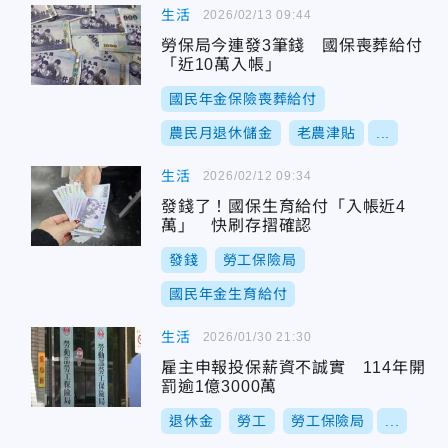
生活
2026/02/13 09:44
勞保局今連發3筆錢 國保喪葬給付
「近10萬入帳」
國民年金保險喪葬給付
農民月退休儲金
老農津貼
...
生活
2026/02/12 09:34
發錢了！國保生育給付「入帳近4
萬」 快刷存摺確認
發錢
勞工保險局
國民年金生育給付
生活
2026/01/30 21:30
雇主申報投保薪資不誠實 114年開
罰逾1億3000萬
退休金
勞工
勞工保險局
...