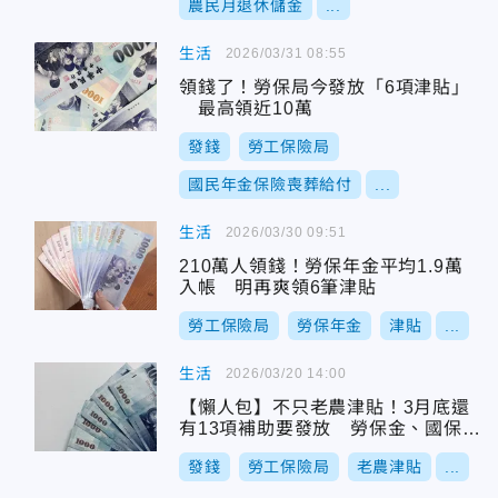
農民月退休儲金
...
生活
2026/03/31 08:55
領錢了！勞保局今發放「6項津貼」
最高領近10萬
發錢
勞工保險局
國民年金保險喪葬給付
...
生活
2026/03/30 09:51
210萬人領錢！勞保年金平均1.9萬
入帳 明再爽領6筆津貼
勞工保險局
勞保年金
津貼
...
生活
2026/03/20 14:00
【懶人包】不只老農津貼！3月底還
有13項補助要發放 勞保金、國保金
入帳日一覽
發錢
勞工保險局
老農津貼
...