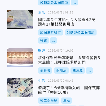
勞動部勞工保險局
...
生活
2026/06/11 08:19
國民年金生育給付今入帳近4.2萬
還有17筆錢發到月底
國保生育給付
勞動部勞工保險局
發錢
...
財經
2026/06/04 19:05
境外保單檢舉案激增 金管會警告5
大風險：想獲理賠求助無門
金管會
保險局
陳清源
...
生活
2026/05/29 08:43
發錢了！今6筆補助入帳 國保喪葬
給付「領近10萬」
勞工保險局
津貼