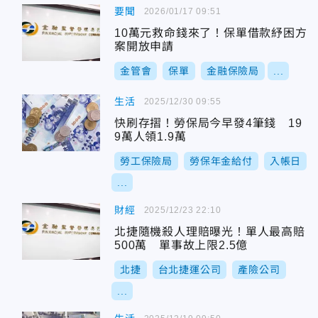
要聞
2026/01/17 09:51
10萬元救命錢來了！保單借款紓困方
案開放申請
金管會
保單
金融保險局
...
生活
2025/12/30 09:55
快刷存摺！勞保局今早發4筆錢 19
9萬人領1.9萬
勞工保險局
勞保年金給付
入帳日
...
財經
2025/12/23 22:10
北捷隨機殺人理賠曝光！單人最高賠
500萬 單事故上限2.5億
北捷
台北捷運公司
產險公司
...