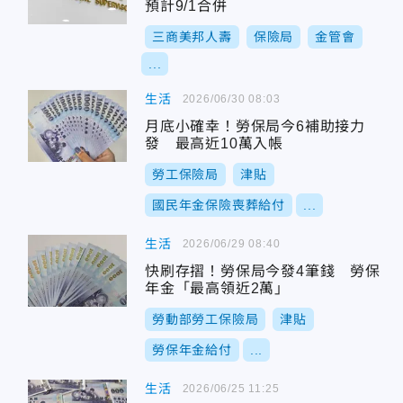
預計9/1合併
三商美邦人壽
保險局
金管會
...
生活
2026/06/30 08:03
月底小確幸！勞保局今6補助接力
發 最高近10萬入帳
勞工保險局
津貼
國民年金保險喪葬給付
...
生活
2026/06/29 08:40
快刷存摺！勞保局今發4筆錢 勞保
年金「最高領近2萬」
勞動部勞工保險局
津貼
勞保年金給付
...
生活
2026/06/25 11:25