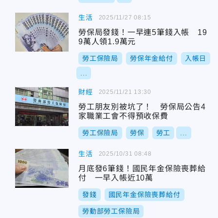
生活
2025/11/27 08:15
勞保局發錢！一早連5筆錢入帳 19
9萬人領1.9萬元
勞工保險局
勞保年金給付
入帳日
...
財經
2025/11/21 13:30
勞工朋友別被坑了！ 勞保局公告4
家職業工會不得預收保費
勞工保險局
勞保
勞工
...
生活
2025/10/31 08:48
月底發6筆錢！國民年金保險喪葬給
付 一早入帳近10萬
發錢
國民年金保險喪葬給付
勞動部勞工保險局