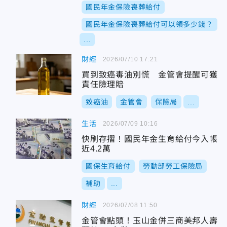
國民年金保險喪葬給付
國民年金保險喪葬給付可以領多少錢？
...
財經
2026/07/10 17:21
買到致癌毒油別慌 金管會提醒可獲
責任險理賠
致癌油
金管會
保險局
...
生活
2026/07/09 10:16
快刷存摺！國民年金生育給付今入帳
近4.2萬
國保生育給付
勞動部勞工保險局
補助
...
財經
2026/07/08 11:50
金管會點頭！玉山金併三商美邦人壽