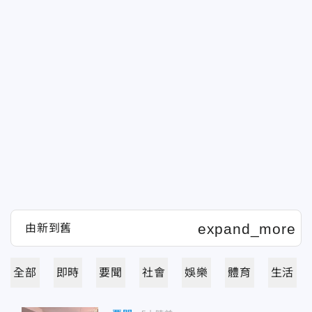
全部
即時
要聞
社會
娛樂
體育
生活