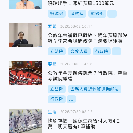
曉玲出手：凍結預算1500萬元
翁曉玲
考試院
銓敘部
...
要聞
2026/08/02 16:47
公教年金補發已發放、明年預算卻沒
編？李來希嗆問政院：還要嘴硬嗎
立法院
公教人員
行政院
...
要聞
2026/08/01 14:18
公教年金差額傳跳票？行政院：尊重
考試院職權
立法院
公務人員退休資遣撫卹法
行政院
...
生活
2026/07/30 08:12
快刷存摺！國保生育給付入帳4.2
萬 明天還有6筆補助