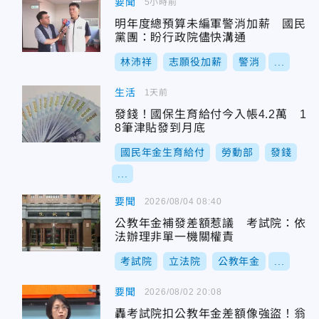
要聞
5小時前
明年度總預算未編軍警消加薪 國民
黨團：盼行政院儘快溝通
林沛祥
志願役加薪
警消
...
生活
1天前
發錢！國保生育給付今入帳4.2萬 1
8筆津貼發到月底
國民年金生育給付
勞動部
發錢
...
要聞
2026/08/04 08:40
公教年金補發差額惹議 考試院：依
法辦理非單一機關權責
考試院
立法院
公教年金
...
要聞
2026/08/02 20:08
轟考試院扣公教年金差額像強盜！翁