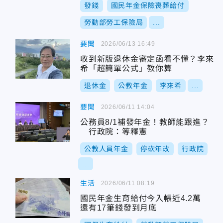
發錢
國民年金保險喪葬給付
勞動部勞工保險局
...
要聞
2026/06/13 16:49
收到新版退休金審定函看不懂？李來
希「超簡單公式」教你算
退休金
公教年金
李來希
...
要聞
2026/06/11 14:04
公務員8/1補發年金！教師能跟進？
行政院：等釋憲
公教人員年金
停砍年改
行政院
...
生活
2026/06/11 08:19
國民年金生育給付今入帳近4.2萬
還有17筆錢發到月底