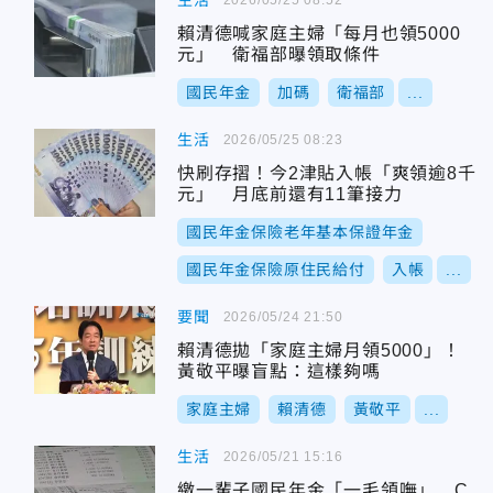
生活
賴清德喊家庭主婦「每月也領5000
元」 衛福部曝領取條件
國民年金
加碼
衛福部
...
生活
2026/05/25 08:23
快刷存摺！今2津貼入帳「爽領逾8千
元」 月底前還有11筆接力
國民年金保險老年基本保證年金
國民年金保險原住民給付
入帳
...
要聞
2026/05/24 21:50
賴清德拋「家庭主婦月領5000」！
黃敬平曝盲點：這樣夠嗎
家庭主婦
賴清德
黃敬平
...
生活
2026/05/21 15:16
繳一輩子國民年金「一毛領嘸」 C