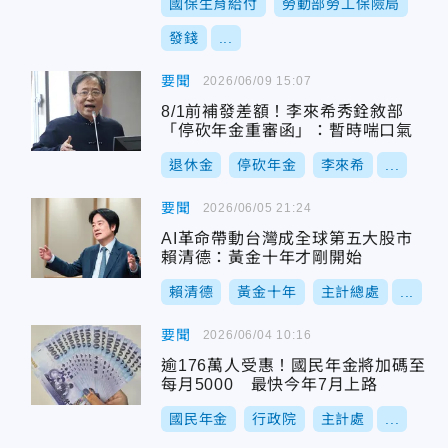
國保生育給付
勞動部勞工保險局
發錢
...
要聞
2026/06/09 15:07
8/1前補發差額！李來希秀銓敘部
「停砍年金重審函」：暫時喘口氣
退休金
停砍年金
李來希
...
要聞
2026/06/05 21:24
AI革命帶動台灣成全球第五大股市
賴清德：黃金十年才剛開始
賴清德
黃金十年
主計總處
...
要聞
2026/06/04 10:16
逾176萬人受惠！國民年金將加碼至
每月5000 最快今年7月上路
國民年金
行政院
主計處
...