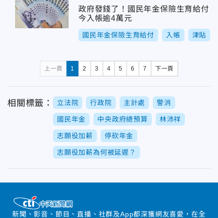
政府發錢了！國民年金保險生育給付
今入帳逾4萬元
國民年金保險生育給付
入帳
津貼
上一頁
1
2
3
4
5
6
7
下一頁
相關標籤：
立法院
行政院
主計處
警消
國民年金
中央政府總預算
林沛祥
志願役加薪
停砍年金
志願役加薪為何被延遲？
新聞、影音、節目、直播、社群及App都深獲網友喜愛，在全