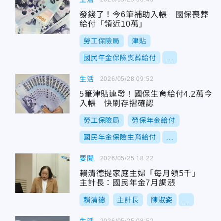
發錢了！今6筆補助入帳 國保喪葬
給付「領近10萬」
勞工保險局
津貼
國民年金保險喪葬給付
...
生活
2026/05/28 09:52
5筆津貼連發！國保生育給付4.2萬今
入帳 快刷存摺確認
勞工保險局
勞保年金給付
國民年金保險生育給付
...
要聞
2026/05/25 18:22
賴清德提家庭主婦「每月領5千」
主計長：國民年金7月調漲
賴清德
主計長
陳淑姿
...
2026/05/25 08:52