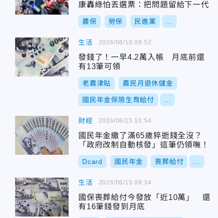
康轟綠怕丟選票：把問題留給下一代
農保
勞保
民進黨
...
生活
2026/06/18 09:52
發錢了！一早4.2萬入帳 月底前還
有13筆可領
老農津貼
農民月退休儲金
國民年金保險生育給付
...
財經
2026/06/15 10:54
國民年金繳了滿65歲猝逝錢全沒？
「政府改制自動核發」這筆仍領嘸！
Dcard
國民年金
喪葬給付
...
生活
2026/06/15 09:34
國保喪葬給付今發放「近10萬」 還
有16筆錢發到月底