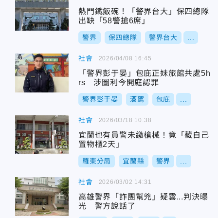
熱門鐵飯碗！「警界台大」保四總隊
出缺「58警搶6席」
警界
保四總隊
警界台大
...
社會
2026/04/08 16:45
「警界彭于晏」包庇正妹旅館共處5h
rs 涉圖利今開庭認罪
警界彭于晏
酒駕
包庇
...
社會
2026/03/18 10:38
宜蘭也有員警未繳槍械！竟「藏自己
置物櫃2天」
羅東分局
宜蘭縣
警界
...
社會
2026/03/02 14:31
高雄警界「詐團幫兇」疑雲...判決曝
光 警方說話了