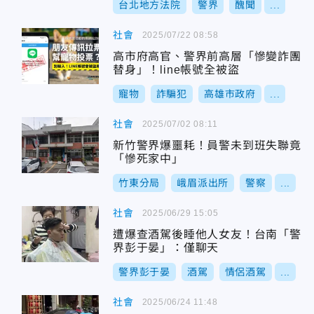
台北地方法院
警界
醜聞
...
社會
2025/07/22 08:58
高市府高官、警界前高層「慘變詐團
替身」！line帳號全被盜
寵物
詐騙犯
高雄市政府
...
社會
2025/07/02 08:11
新竹警界爆噩耗！員警未到班失聯竟
「慘死家中」
竹東分局
峨眉派出所
警察
...
社會
2025/06/29 15:05
遭爆查酒駕後睡他人女友！台南「警
界彭于晏」：僅聊天
警界彭于晏
酒駕
情侶酒駕
...
社會
2025/06/24 11:48