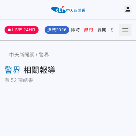
LIVE 24HR
決戰2026
即時
熱門
要聞
社會
娛樂
中天新聞網
警界
警界
相關報導
有
52
項結果