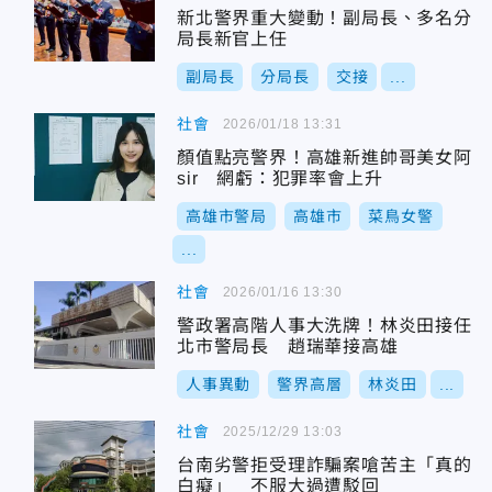
新北警界重大變動！副局長、多名分
局長新官上任
副局長
分局長
交接
...
社會
2026/01/18 13:31
顏值點亮警界！高雄新進帥哥美女阿
sir 網虧：犯罪率會上升
高雄市警局
高雄市
菜鳥女警
...
社會
2026/01/16 13:30
警政署高階人事大洗牌！林炎田接任
北市警局長 趙瑞華接高雄
人事異動
警界高層
林炎田
...
社會
2025/12/29 13:03
台南劣警拒受理詐騙案嗆苦主「真的
白癡」 不服大過遭駁回