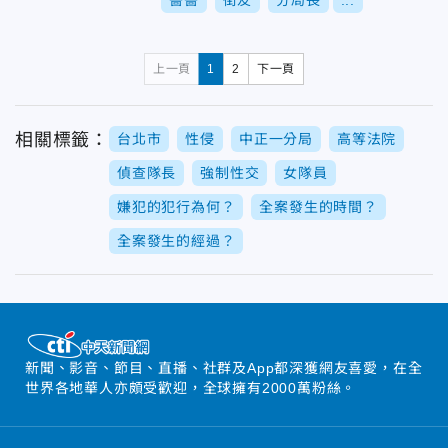
薔薔
街友
分局長
...
上一頁
1
2
下一頁
相關標籤：
台北市
性侵
中正一分局
高等法院
偵查隊長
強制性交
女隊員
嫌犯的犯行為何？
全案發生的時間？
全案發生的經過？
新聞、影音、節目、直播、社群及App都深獲網友喜愛，在全
世界各地華人亦頗受歡迎，全球擁有2000萬粉絲。