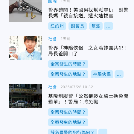
國際
1天前
警界醜聞！美國男找幫派尋仇 副警
長媽「親自接送」遭火速拔官
紐約州
副警長
幫派
...
社會
1天前
警界「神鵰俠侶」之女淪詐團共犯！
局長爸開口了
全案發生的時間？
全案發生的地點？
神鵰俠侶
...
社會
2026/07/28 10:32
基隆制服警「公然猥褻女騎士換免開
罰單」！警局：將免職
全案發生的時間？
全案發生的地點？
該名員警的犯行為何？
...