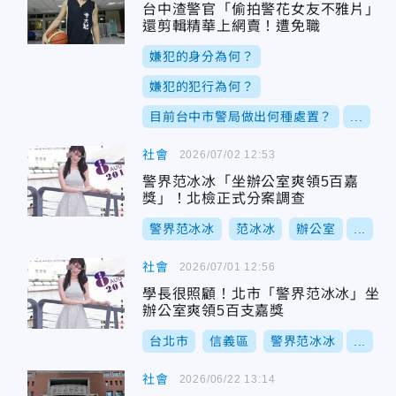
台中渣警官「偷拍警花女友不雅片」
還剪輯精華上網賣！遭免職
嫌犯的身分為何？
嫌犯的犯行為何？
目前台中市警局做出何種處置？
...
社會
2026/07/02 12:53
警界范冰冰「坐辦公室爽領5百嘉
獎」！北檢正式分案調查
警界范冰冰
范冰冰
辦公室
...
社會
2026/07/01 12:56
學長很照顧！北市「警界范冰冰」坐
辦公室爽領5百支嘉獎
台北市
信義區
警界范冰冰
...
社會
2026/06/22 13:14