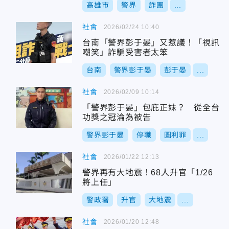
高雄市
警界
詐團
...
社會
2026/02/24 10:40
台南「警界彭于晏」又惹議！「視訊
嘲笑」詐騙受害者太笨
台南
警界彭于晏
彭于晏
...
社會
2026/02/09 10:14
「警界彭于晏」包庇正妹？ 從全台
功獎之冠淪為被告
警界彭于晏
停職
圖利罪
...
社會
2026/01/22 12:13
警界再有大地震！68人升官「1/26
將上任」
警政署
升官
大地震
...
社會
2026/01/20 12:48