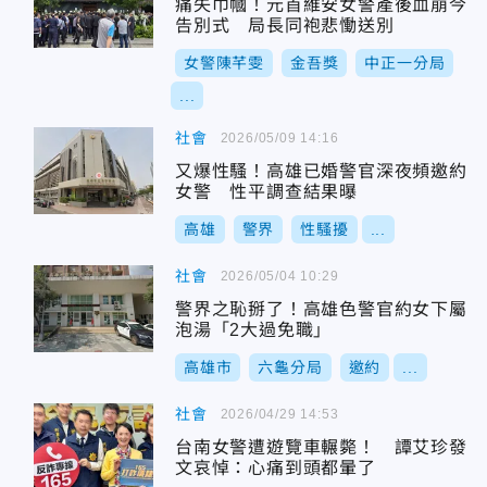
痛失巾幗！元首維安女警產後血崩今
告別式 局長同袍悲慟送別
女警陳芊雯
金吾獎
中正一分局
...
社會
2026/05/09 14:16
又爆性騷！高雄已婚警官深夜頻邀約
女警 性平調查結果曝
高雄
警界
性騷擾
...
社會
2026/05/04 10:29
警界之恥掰了！高雄色警官約女下屬
泡湯「2大過免職」
高雄市
六龜分局
邀約
...
社會
2026/04/29 14:53
台南女警遭遊覽車輾斃！ 譚艾珍發
文哀悼：心痛到頭都暈了