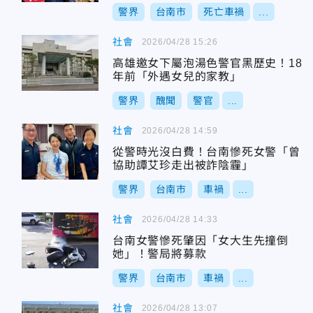
警界
台南市
死亡車禍
...
社會
2026/04/28 15:26
高雄邀女下屬泡湯色警官黑歷史！18
年前「外遇女兒的家教」
警界
醜聞
警官
...
社會
2026/04/28 14:59
從警時光沒白費！台南慘死女警「曾
協助譚艾珍走出被詐陰霾」
警界
台南市
車禍
...
社會
2026/04/28 14:33
台南女警慘死肇因「女大生先撞倒
她」！警局將募款
警界
台南市
車禍
...
社會
2026/04/28 13:07