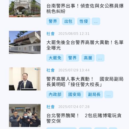
台南警界出事！偵查佐與女公務員爆
桃色糾紛
警界
出包
性侵
...
社會
2025/08/05 12:31
大罷免後全台警界高層大異動！名單
全曝光
大罷免
警界
高層
...
社會
2025/07/29 13:44
警界高層人事大異動！ 國安局副局
長黃明昭「接任警大校長」
內政部
國安局
副局長
...
社會
2025/07/24 07:28
台北警界醜聞！ 2包庇賭博電玩貪
警交保