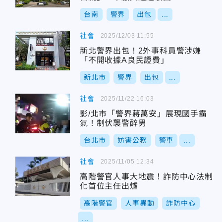
台南
警界
出包
...
社會
2025/12/03 11:55
新北警界出包！2外事科員警涉嫌
「不開收據A良民證費」
新北市
警界
出包
...
社會
2025/11/22 16:03
影/北市「警界蔣萬安」展現國手霸
氣！制伏襲警醉男
台北市
妨害公務
警車
...
社會
2025/11/05 12:34
高階警官人事大地震！詐防中心法制
化首位主任出爐
高階警官
人事異動
詐防中心
...