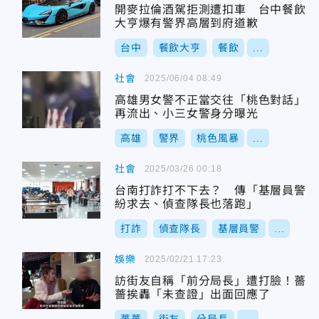
開麥拉倫酒駕拒測遭扣車 台中餐飲
大亨爆有警界高層到府道歉
台中
餐飲大亨
餐飲
...
社會
2025/06/04 08:49
高雄男女警不正當交往「桃色對話」
再流出、小三女警身分曝光
高雄
警界
桃色風暴
...
社會
2025/03/26 00:18
台南打詐打不下去？ 傳「基層員警
紛求去、偵查隊長也落跑」
打詐
偵查隊長
基層員警
...
娛樂
2025/02/21 17:23
訪街友自稱「前分局長」遭打臉！薔
薔挨轟「未查證」出面回應了