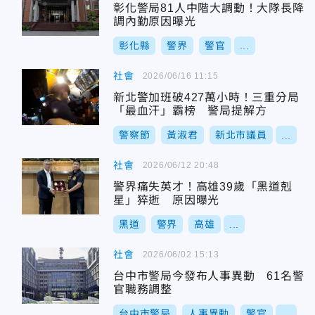
彰化警局81人中階大調動！大隊長降
調內勤原因曝光
彰化縣
警界
警官
...
社會
2026/06/16 11:15
新北警加班破427萬小時！三重分局
「最血汗」霸榜 警局提解方
警察節
黃淑君
新北市議員
...
社會
2026/06/12 20:48
警界痛失英才！高雄39歲「黑道剋
星」猝逝 原因曝光
黑道
警界
高雄
...
社會
2026/06/02 15:13
台中市警局今發布人事異動 61名警
官職務調整
台中市警局
人事異動
警官
...