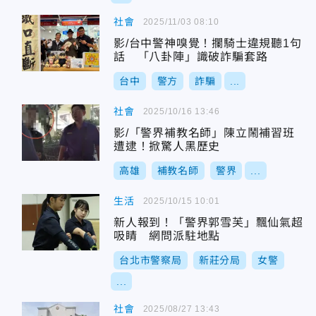
社會
2025/11/03 08:10
影/台中警神嗅覺！攔騎士違規聽1句
話 「八卦陣」識破詐騙套路
台中
警方
詐騙
...
社會
2025/10/16 13:46
影/「警界補教名師」陳立鬧補習班
遭逮！掀驚人黑歷史
高雄
補教名師
警界
...
生活
2025/10/15 10:01
新人報到！「警界郭雪芙」飄仙氣超
吸睛 網問派駐地點
台北市警察局
新莊分局
女警
...
社會
2025/08/27 13:43