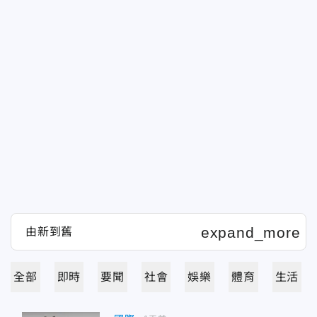
全部
即時
要聞
社會
娛樂
體育
生活