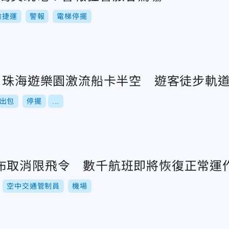
雄捷運
警報
電梯停擺
來！珠海遊樂園激流船卡半空 遊客徒步軌
出包
停擺
...
布取消限飛令 數千航班即將恢復正常運
空中交通管制員
機場