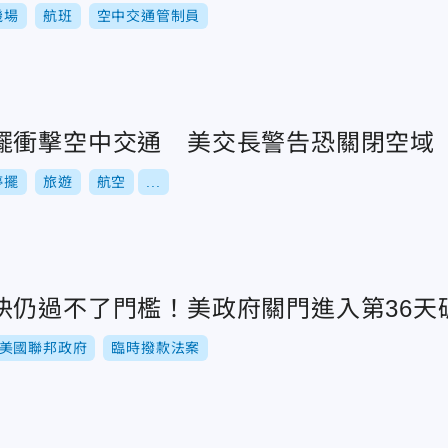
機場
航班
空中交通管制員
擺衝擊空中交通 美交長警告恐關閉空域
停擺
旅遊
航空
...
決仍過不了門檻！美政府關門進入第36天
美國聯邦政府
臨時撥款法案