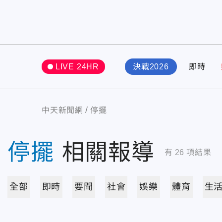
LIVE 24HR
決戰2026
即時
中天新聞網
停擺
停擺
相關報導
有
26
項結果
全部
即時
要聞
社會
娛樂
體育
生