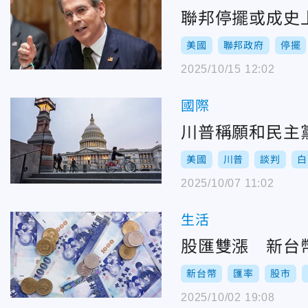
聯邦停擺或成史
美國
聯邦政府
停擺
2025/10/15 12:02
國際
川普稱願和民主
美國
川普
談判
白
2025/10/07 11:02
生活
股匯雙漲 新台幣連
新台幣
匯率
股市
2025/10/02 19:08