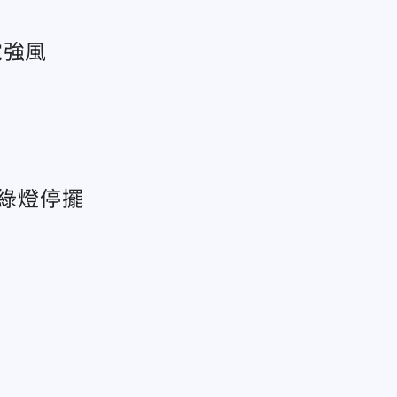
雹強風
紅綠燈停擺