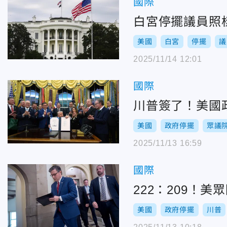
國際
白宮停擺議員照樣
美國
白宮
停擺
議
2025/11/14 12:01
國際
川普簽了！美國
美國
政府停擺
眾議
2025/11/13 16:59
國際
222：209！
美國
政府停擺
川普