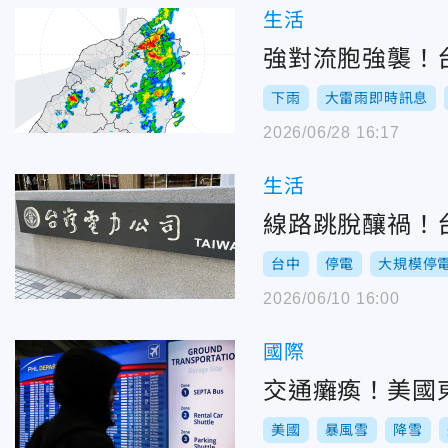
生活
強對流胞強襲！
下雨
大雷雨即時訊息
2026/06/28 16:17
生活
線路跳脫釀禍！台
台中
停電
大規模停
2026/06/10 16:00
國際
交通癱瘓！美國東
美國
暴風雪
降雪