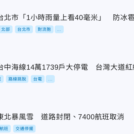
台北市「1小時雨量上看40毫米」 防冰
北部
台北市
對流胞
...
中海線14萬1739戶大停電 台灣大道
電
路線跳脫
台電
...
北暴風雪 道路封閉、7400航班取消
航班
交通停擺