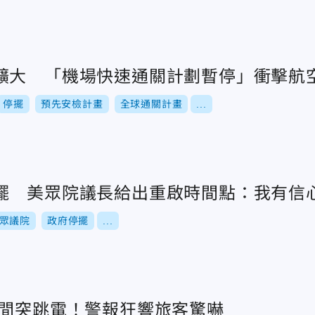
擴大 「機場快速通關計劃暫停」衝擊航
停擺
預先安檢計畫
全球通關計畫
...
擺 美眾院議長給出重啟時間點：我有信
眾議院
政府停擺
...
晚間突跳電！警報狂響旅客驚嚇