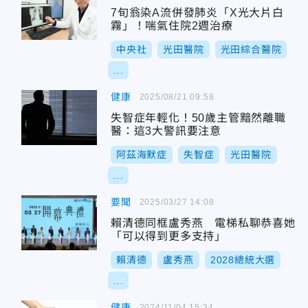
7旬翁染A流併發肺炎「X光大片白
霧」！喘氣住院2週治療
中央社
光田醫院
光田綜合醫院
...
健康
2025/08/21 09:58
失智症年輕化！50歲主管黯然離職
醫：這3大警訊要注意
阿茲海默症
失智症
光田醫院
...
要聞
2025/03/27 14:08
賴清德同框盧秀燕 電梯私聊恭喜她
「可以得到更多支持」
賴清德
盧秀燕
2028總統大選
...
健康
2024/11/04 15:34