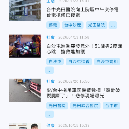
生活
2026/07/23 14:47
台中光田醫院向上院區中午突停電
台電搶修已復電
停電
台中沙鹿
光田醫院
...
社會
2026/04/13 11:58
白沙屯進香突發意外！51歲男2度無
心跳 搶救進加護
白沙屯
白沙屯進香
白沙屯媽祖
...
社會
2026/02/20 15:50
影/台中拖吊車司機遭猛撞「頭骨破
裂腿斷了」！悲慘現場曝光
光田醫院
光田綜合醫院
台中市
...
健康
2025/10/15 15:33