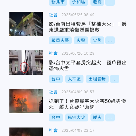
新北市
永和區
老翁
...
社會
2025/06/26 08:49
影/台南出租套房「整棟大火」！房
東遭嚴重燒傷送醫搶救
嚴重火警
火警
火災
...
社會
2025/06/20 10:29
影/台中太平套房突起火 窗戶竄出
恐怖火舌
台中
太平區
出租套房
...
社會
2025/04/09 08:57
抓到了！台東民宅大火害50歲男慘
死 縱火女疑犯落網
台中
民宅大火
縱火
...
社會
2025/04/08 22:17