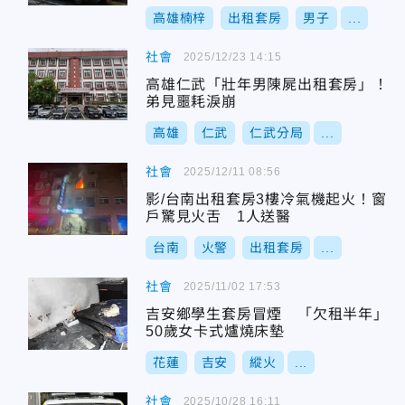
高雄楠梓
出租套房
男子
...
社會
2025/12/23 14:15
高雄仁武「壯年男陳屍出租套房」！
弟見噩耗淚崩
高雄
仁武
仁武分局
...
社會
2025/12/11 08:56
影/台南出租套房3樓冷氣機起火！窗
戶驚見火舌 1人送醫
台南
火警
出租套房
...
社會
2025/11/02 17:53
吉安鄉學生套房冒煙 「欠租半年」
50歲女卡式爐燒床墊
花蓮
吉安
縱火
...
社會
2025/10/28 16:11