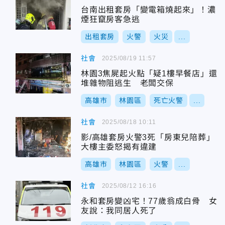
台南出租套房「變電箱燒起來」！濃
煙狂竄房客急逃
出租套房
火警
火災
...
社會
2025/08/19 11:57
林園3焦屍起火點「疑1樓早餐店」還
堆雜物阻逃生 老闆交保
高雄市
林園區
死亡火警
...
社會
2025/08/18 10:11
影/高雄套房火警3死「房東兒陪葬」
大樓主委怒揭有違建
高雄市
林園區
火警
...
社會
2025/08/12 16:16
永和套房變凶宅！77歲翁成白骨 女
友說：我同居人死了