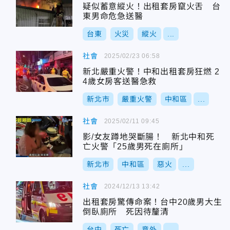
疑似蓄意縱火！出租套房竄火舌 台
東男命危急送醫
台東
火災
縱火
...
社會
2025/02/23 06:58
新北嚴重火警！中和出租套房狂燃 2
4歲女房客送醫急救
新北市
嚴重火警
中和區
...
社會
2025/02/11 09:45
影/女友蹲地哭斷腸！ 新北中和死
亡火警「25歲男死在廁所」
新北市
中和區
惡火
...
社會
2024/12/13 13:42
出租套房驚傳命案！台中20歲男大生
倒臥廁所 死因待釐清
台中
死亡
意外
...