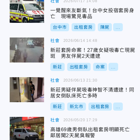
社會
2026/07/17 14:08
一覺醒來友斷氣！台中女投宿套房身
亡 現場驚見毒品
台中市
出租套房
陳屍
...
社會
2026/06/14 14:48
新莊套房命案！27歲女疑吸毒亡現屍
斑 男友伴屍2天遭逮
新莊
出租套房
命案
...
社會
2026/06/13 21:30
新莊男疑伴屍吸毒神智不清遭逮！同
居女倒臥床死亡多時
新莊
新北市
出租套房
...
社會
2026/05/20 17:29
高雄69歲男倒臥出租套房明顯死亡
鄰居聞2天屍臭報警