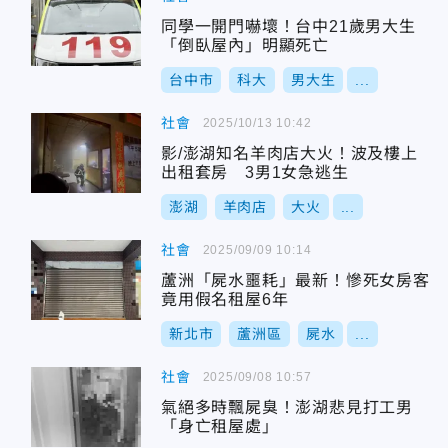
同學一開門嚇壞！台中21歲男大生
「倒臥屋內」明顯死亡
台中市
科大
男大生
...
社會
2025/10/13 10:42
影/澎湖知名羊肉店大火！波及樓上
出租套房 3男1女急逃生
澎湖
羊肉店
大火
...
社會
2025/09/09 10:14
蘆洲「屍水噩耗」最新！慘死女房客
竟用假名租屋6年
新北市
蘆洲區
屍水
...
社會
2025/09/08 10:57
氣絕多時飄屍臭！澎湖悲見打工男
「身亡租屋處」