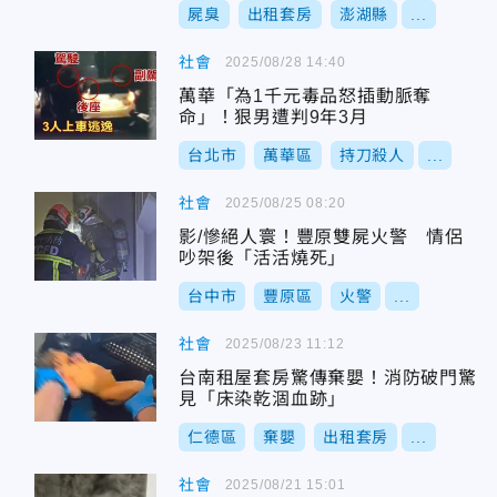
屍臭
出租套房
澎湖縣
...
社會
2025/08/28 14:40
萬華「為1千元毒品怒插動脈奪
命」！狠男遭判9年3月
台北市
萬華區
持刀殺人
...
社會
2025/08/25 08:20
影/慘絕人寰！豐原雙屍火警 情侶
吵架後「活活燒死」
台中市
豐原區
火警
...
社會
2025/08/23 11:12
台南租屋套房驚傳棄嬰！消防破門驚
見「床染乾涸血跡」
仁德區
棄嬰
出租套房
...
社會
2025/08/21 15:01