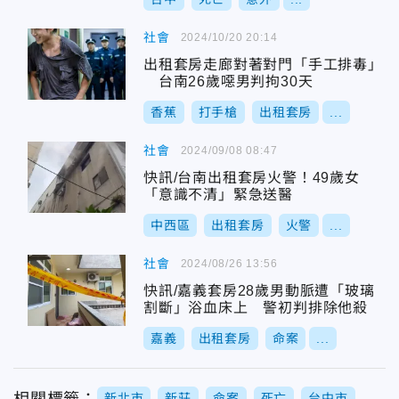
社會
2024/10/20 20:14
出租套房走廊對著對門「手工排毒」
台南26歲噁男判拘30天
香蕉
打手槍
出租套房
...
社會
2024/09/08 08:47
快訊/台南出租套房火警！49歲女
「意識不清」緊急送醫
中西區
出租套房
火警
...
社會
2024/08/26 13:56
快訊/嘉義套房28歲男動脈遭「玻璃
割斷」浴血床上 警初判排除他殺
嘉義
出租套房
命案
...
新北市
新莊
命案
死亡
台中市