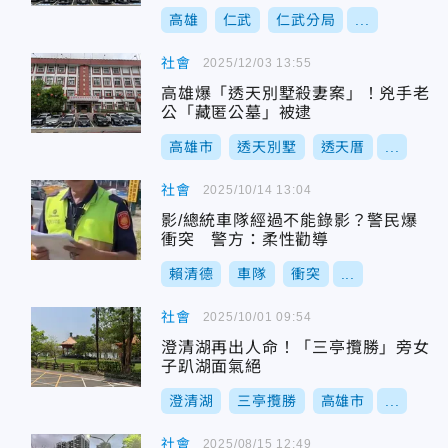
高雄
仁武
仁武分局
...
社會
2025/12/03 13:55
高雄爆「透天別墅殺妻案」！兇手老
公「藏匿公墓」被逮
高雄市
透天別墅
透天厝
...
社會
2025/10/14 13:04
影/總統車隊經過不能錄影？警民爆
衝突 警方：柔性勸導
賴清德
車隊
衝突
...
社會
2025/10/01 09:54
澄清湖再出人命！「三亭攬勝」旁女
子趴湖面氣絕
澄清湖
三亭攬勝
高雄市
...
社會
2025/08/15 12:49