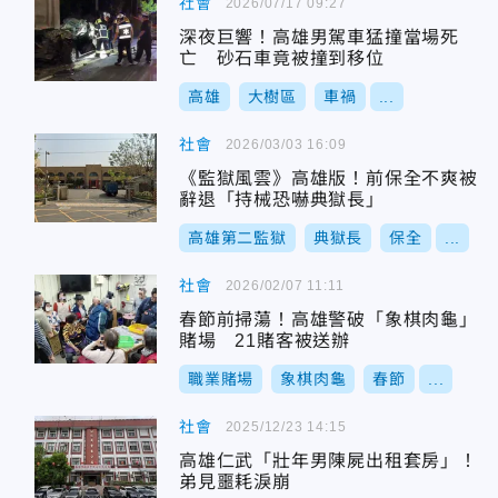
社會
2026/07/17 09:27
深夜巨響！高雄男駕車猛撞當場死
亡 砂石車竟被撞到移位
高雄
大樹區
車禍
...
社會
2026/03/03 16:09
《監獄風雲》高雄版！前保全不爽被
辭退「持械恐嚇典獄長」
高雄第二監獄
典獄長
保全
...
社會
2026/02/07 11:11
春節前掃蕩！高雄警破「象棋肉龜」
賭場 21賭客被送辦
職業賭場
象棋肉龜
春節
...
社會
2025/12/23 14:15
高雄仁武「壯年男陳屍出租套房」！
弟見噩耗淚崩