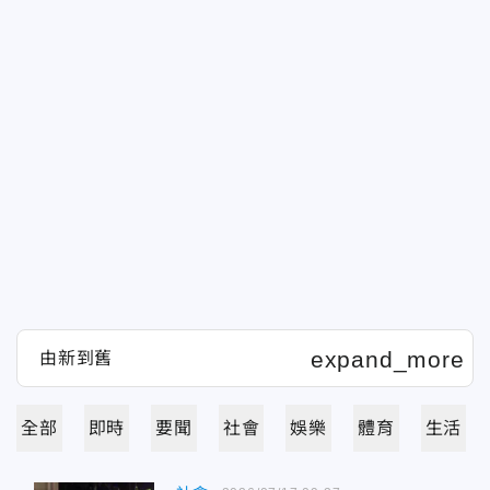
全部
即時
要聞
社會
娛樂
體育
生活