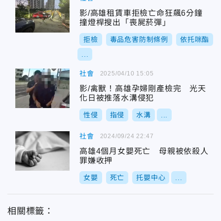
影/高雄租賃車拒檢亡命狂飆6分鐘
撞燈桿搜出「喪屍菸彈」
拒檢
毒品危害防制條例
依托咪酯
...
社會
2025/04/10 15:05
影/禽獸！高雄孕婦剛產檢完 光天
化日被推落水溝侵犯
性侵
指侵
水溝
...
社會
2024/09/24 22:47
高雄4個月女嬰死亡 母親被依殺人
罪嫌收押
女嬰
死亡
托嬰中心
...
相關標籤：