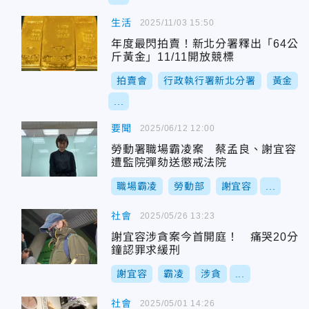
生活
2025/11/03 15:50
年度最閃拍賣！新北分署釋出「64公
斤黃金」11/11開放競標
拍賣會
行政執行署新北分署
黃金
...
要聞
2025/06/12 12:00
勞動署職場霸凌案 蔡孟良、謝宜容
遭監院彈劾送懲戒法院
職場霸凌
勞動部
謝宜容
...
社會
2025/05/26 13:23
謝宜容涉貪案今首開庭！ 痛哭20分
鐘認罪求緩刑
謝宜容
霸凌
涉貪
...
社會
2025/05/01 14:26