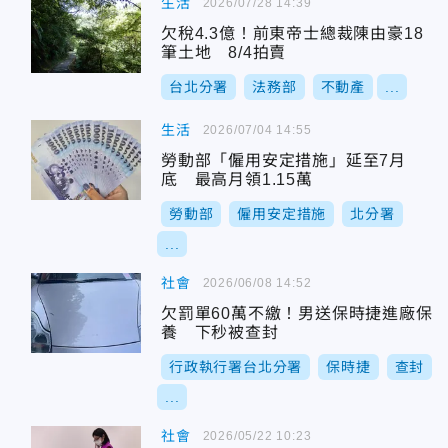
生活
2026/07/28 14:39
欠稅4.3億！前東帝士總裁陳由豪18
筆土地 8/4拍賣
台北分署
法務部
不動產
...
生活
2026/07/04 14:55
勞動部「僱用安定措施」延至7月
底 最高月領1.15萬
勞動部
僱用安定措施
北分署
...
社會
2026/06/08 14:52
欠罰單60萬不繳！男送保時捷進廠保
養 下秒被查封
行政執行署台北分署
保時捷
查封
...
社會
2026/05/22 10:23