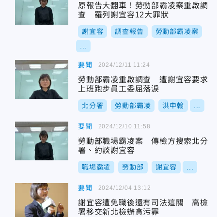
原報告大翻車！勞動部霸凌案重啟調
查 羅列謝宜容12大罪狀
謝宜容
調查報告
勞動部霸凌案
...
要聞
2024/12/11 11:24
勞動部霸凌重啟調查 遭謝宜容要求
上班跑步員工委屈落淚
北分署
勞動部霸凌
洪申翰
...
要聞
2024/12/10 11:58
勞動部職場霸凌案 傳檢方搜索北分
署、約談謝宜容
職場霸凌
勞動部
謝宜容
...
要聞
2024/12/04 13:12
謝宜容遭免職後還有司法這關 高檢
署移交新北檢辦貪污罪