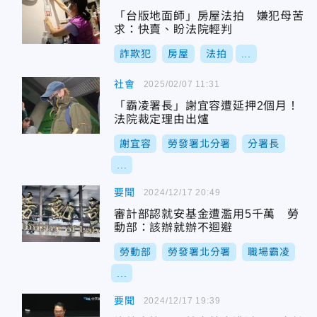
「台版地面師」房屋法拍 嫌犯母苦
求：快賣、盼法院輕判
詐欺犯
房屋
法拍
...
社會
2025/02/07 11:31
「霸凌署長」謝宜容遭延押2個月！
法院裁定理由出爐
謝宜容
勞發署北分署
分署長
...
要聞
2024/12/17 20:49
審計部認就安基金遭濫用5千萬 勞
動部：該辦就辦不迴避
勞動部
勞發署北分署
職場霸凌
...
要聞
2024/12/17 19:39