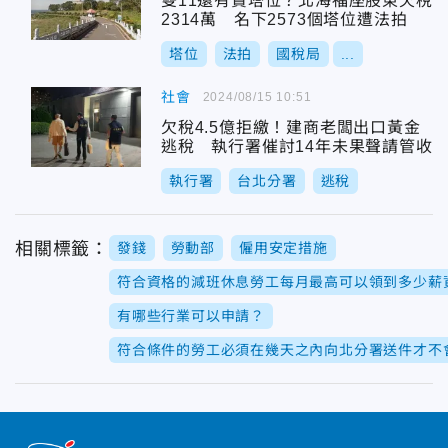
雙11還有賣塔位？北海福座股東欠稅
2314萬 名下2573個塔位遭法拍
塔位
法拍
國稅局
...
社會
2024/08/15 10:51
欠稅4.5億拒繳！建商老闆出口黃金
逃稅 執行署催討14年未果聲請管收
執行署
台北分署
逃稅
相關標籤：
發錢
勞動部
僱用安定措施
符合資格的減班休息勞工每月最高可以領到多少薪
有哪些行業可以申請？
符合條件的勞工必須在幾天之內向北分署送件才不