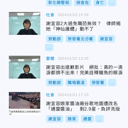
彰化縣警局
偵查佐
身亡
...
社會
2024/11/22 15:56
謝宜容2大過免職恐無效？ 律師揭
她「神仙護體」動不了
勞動部
勞發署北分署
謝宜容
...
要聞
2024/11/22 13:35
謝宜容出道歉影片 網批：真的一滴
淚都擠不出來！完美詮釋鱷魚的眼淚
勞動部
職場霸凌
勞發署
...
社會
2024/11/21 17:15
謝宜容娘家醬油廠谷歌地圖遭改名
「通靈醬油」 剩2.9星、負評洗版
謝宜容
娘家
通靈
...