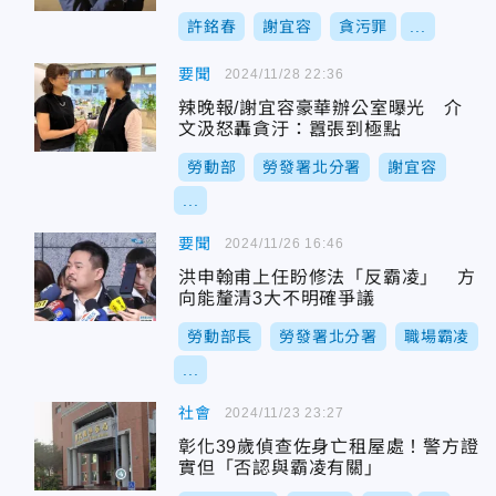
許銘春
謝宜容
貪污罪
...
要聞
2024/11/28 22:36
辣晚報/謝宜容豪華辦公室曝光 介
文汲怒轟貪汙：囂張到極點
勞動部
勞發署北分署
謝宜容
...
要聞
2024/11/26 16:46
洪申翰甫上任盼修法「反霸凌」 方
向能釐清3大不明確爭議
勞動部長
勞發署北分署
職場霸凌
...
社會
2024/11/23 23:27
彰化39歲偵查佐身亡租屋處！警方證
實但「否認與霸凌有關」