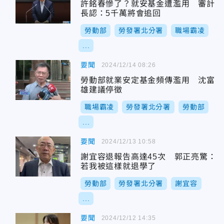
許銘春慘了？就安基金遭濫用 審計
長認：5千萬將會追回
勞動部
勞發署北分署
職場霸凌
...
要聞
2024/12/14 08:26
勞動部就業安定基金頻傳濫用 沈富
雄建議停徵
職場霸凌
勞發署北分署
勞動部
...
要聞
2024/12/13 10:58
謝宜容退報告高達45次 郭正亮驚：
若我被這樣就退學了
勞動部
勞發署北分署
謝宜容
...
要聞
2024/12/12 14:35