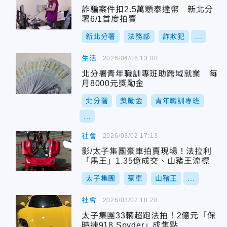
詐騙案件扣2.5萬顆泰達幣 新北分
署6/1首度拍賣
新北分署
法務部
詐欺犯
...
生活
2026/04/06 13:08
北分署青年職訓專班助跨域就業 每
月8000元獎勵金
北分署
獎勵金
青年職訓專班
...
社會
2026/03/02 17:13
影/太子集團豪車拍賣現場！法拉利
「馬王」1.35億成交、山豬王流標
太子集團
豪車
山豬王
...
社會
2026/03/02 10:28
太子集團33輛超跑法拍！2億元「保
時捷918 Spyder」成焦點