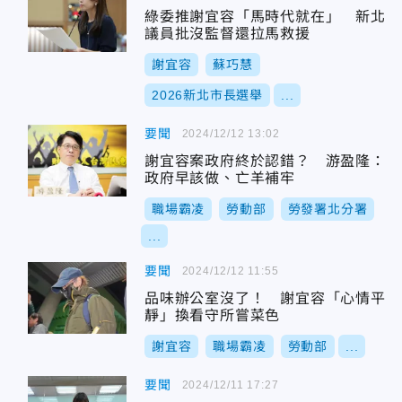
綠委推謝宜容「馬時代就在」 新北
議員批沒監督還拉馬救援
謝宜容
蘇巧慧
2026新北市長選舉
...
要聞
2024/12/12 13:02
謝宜容案政府終於認錯？ 游盈隆：
政府早該做、亡羊補牢
職場霸凌
勞動部
勞發署北分署
...
要聞
2024/12/12 11:55
品味辦公室沒了！ 謝宜容「心情平
靜」換看守所嘗菜色
謝宜容
職場霸凌
勞動部
...
要聞
2024/12/11 17:27