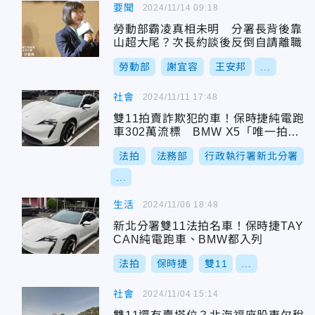
要聞
2024/11/14 09:18
勞動部霸凌真相未明 分署長背後靠
山超大尾？次長約談後反倒自請離職
勞動部
謝宜容
王安邦
...
社會
2024/11/11 17:48
雙11拍賣詐欺犯的車！保時捷純電跑
車302萬流標 BMW X5「唯一拍
出」
法拍
法務部
行政執行署新北分署
...
生活
2024/11/06 18:48
新北分署雙11法拍名車！保時捷TAY
CAN純電跑車、BMW都入列
法拍
保時捷
雙11
...
社會
2024/11/04 15:14