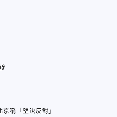
發
北京稱「堅決反對」