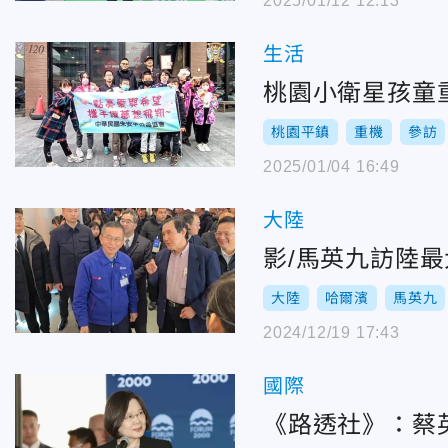
2025/01/12 12:13
生活
桃園小衛星孩童
桃園平鎮
重機
參訪
2025/01/04 16:49
大陸
影/馬英九訪陸
大陸
哈爾濱
馬英九
2024/12/19 17:43
國際
《路透社》：蔡