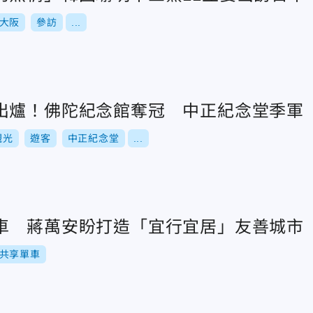
大阪
參訪
...
出爐！佛陀紀念館奪冠 中正紀念堂季軍
觀光
遊客
中正紀念堂
...
車 蔣萬安盼打造「宜行宜居」友善城市
共享單車