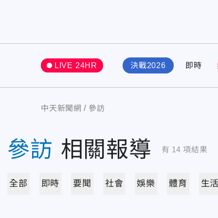
LIVE 24HR
決戰2026
即時
中天新聞網
參訪
參訪
相關報導
有
14
項結果
全部
即時
要聞
社會
娛樂
體育
生