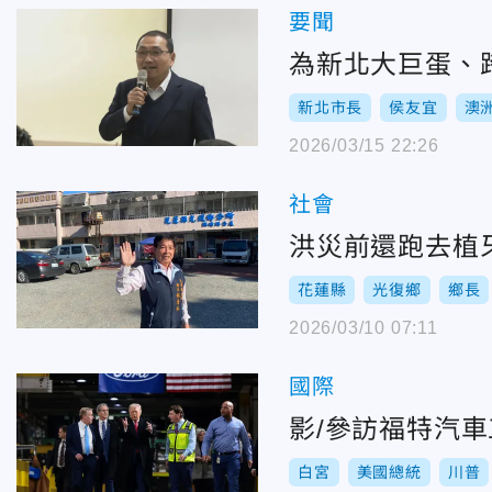
要聞
為新北大巨蛋、
新北市長
侯友宜
澳
2026/03/15 22:26
社會
洪災前還跑去植
花蓮縣
光復鄉
鄉長
2026/03/10 07:11
國際
影/參訪福特汽
白宮
美國總統
川普