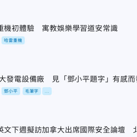
重機初體驗 寓教娛樂學習道安常識
哈雷重機
最大發電設備廠 見「鄧小平題字」有感而
鄧小平
毛筆字
...
英文下週擬訪加拿大出席國際安全論壇 