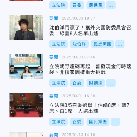
立法院
召委
民進黨
...
要聞
2025/03/03 19:57
沈伯洋鬥贏了！獲外交國防委員會召
委 綠營8人名單出爐
立法院
沈伯洋
民進黨團
...
要聞
2025/03/03 07:46
立院朝野煙硝再起 普發現金何時落
袋、非核家園遭重大挑戰
立法院
召委
財劃法
...
要聞
2025/03/01 16:38
立法院3/5召委選舉！估綠8席、藍7
席、白1席 人選出爐
立法院
召委
國民黨團
...
要聞
2025/01/13 14:16