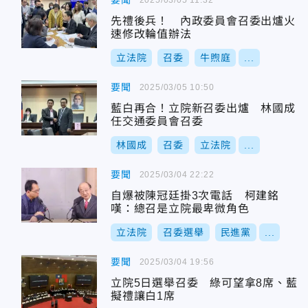
要聞
先禮後兵！ 內政委員會召委出爐火
速修改輪值辦法
立法院
召委
牛煦庭
...
要聞
2025/03/05 10:50
藍白再合！立院新召委出爐 林國成
任交通委員會召委
林國成
召委
立法院
...
要聞
2025/03/04 22:22
自爆被陳冠廷掛3次電話 柯建銘
嘆：總召是立院最卑微角色
立法院
召委選舉
民進黨
...
要聞
2025/03/04 19:56
立院5日選舉召委 綠可望拿8席、藍
擬禮讓白1席