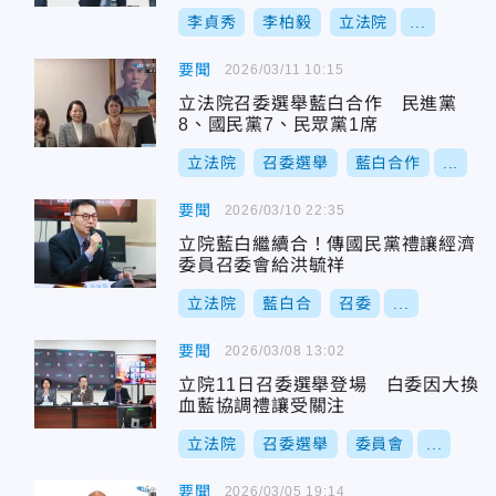
李貞秀
李柏毅
立法院
...
要聞
2026/03/11 10:15
立法院召委選舉藍白合作 民進黨
8、國民黨7、民眾黨1席
立法院
召委選舉
藍白合作
...
要聞
2026/03/10 22:35
立院藍白繼續合！傳國民黨禮讓經濟
委員召委會給洪毓祥
立法院
藍白合
召委
...
要聞
2026/03/08 13:02
立院11日召委選舉登場 白委因大換
血藍協調禮讓受關注
立法院
召委選舉
委員會
...
要聞
2026/03/05 19:14