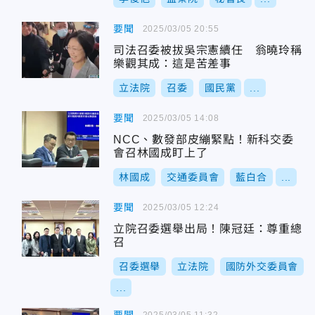
要聞
2025/03/05 20:55
司法召委被拔吳宗憲續任 翁曉玲稱
樂觀其成：這是苦差事
立法院
召委
國民黨
...
要聞
2025/03/05 14:08
NCC、數發部皮繃緊點！新科交委
會召林國成盯上了
林國成
交通委員會
藍白合
...
要聞
2025/03/05 12:24
立院召委選舉出局！陳冠廷：尊重總
召
召委選舉
立法院
國防外交委員會
...
2025/03/05 11:32