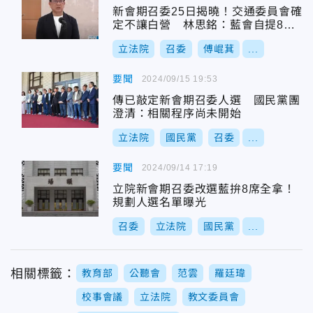
新會期召委25日揭曉！交通委員會確
定不讓白營 林思銘：藍會自提8席
召委
立法院
召委
傅崐萁
...
要聞
2024/09/15 19:53
傳已敲定新會期召委人選 國民黨團
澄清：相關程序尚未開始
立法院
國民黨
召委
...
要聞
2024/09/14 17:19
立院新會期召委改選藍拚8席全拿！
規劃人選名單曝光
召委
立法院
國民黨
...
相關標籤：
教育部
公聽會
范雲
羅廷瑋
校事會議
立法院
教文委員會