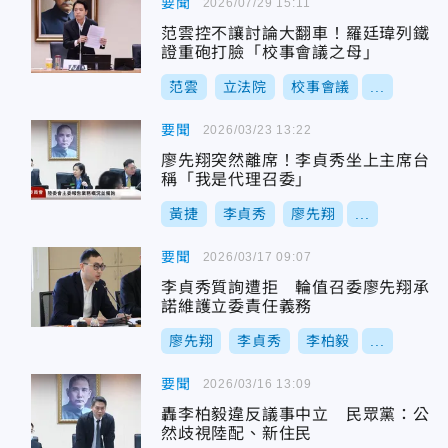
要聞
2026/07/29 15:11
范雲控不讓討論大翻車！羅廷瑋列鐵
證重砲打臉「校事會議之母」
范雲
立法院
校事會議
...
要聞
2026/03/23 13:22
廖先翔突然離席！李貞秀坐上主席台
稱「我是代理召委」
黃捷
李貞秀
廖先翔
...
要聞
2026/03/17 09:07
李貞秀質詢遭拒 輪值召委廖先翔承
諾維護立委責任義務
廖先翔
李貞秀
李柏毅
...
要聞
2026/03/16 13:09
轟李柏毅違反議事中立 民眾黨：公
然歧視陸配、新住民