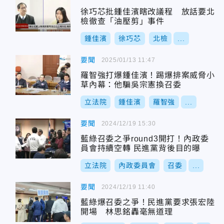
徐巧芯批鍾佳濱瞎改議程 放話要北
檢徹查「油壓剪」事件
鍾佳濱
徐巧芯
北檢
...
要聞
2025/01/13 11:47
羅智強打爆鍾佳濱！踢爆排案威脅小
草內幕：他騙吳宗憲換召委
立法院
鍾佳濱
羅智強
...
要聞
2024/12/19 15:30
藍綠召委之爭round3開打！內政委
員會持續空轉 民進黨背後目的曝
立法院
內政委員會
召委
...
要聞
2024/12/19 11:40
藍綠爆召委之爭！民進黨要求張宏陸
開場 林思銘轟毫無道理