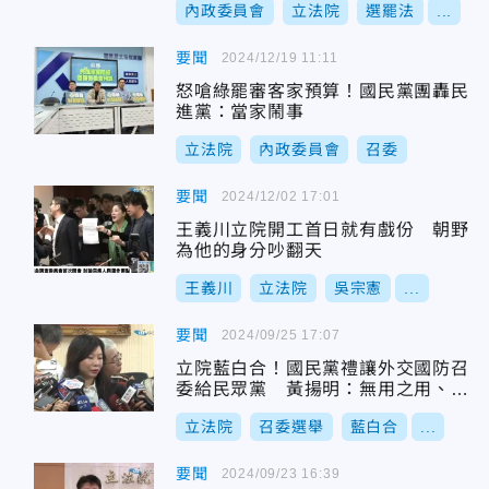
內政委員會
立法院
選罷法
...
要聞
2024/12/19 11:11
怒嗆綠罷審客家預算！國民黨團轟民
進黨：當家鬧事
立法院
內政委員會
召委
要聞
2024/12/02 17:01
王義川立院開工首日就有戲份 朝野
為他的身分吵翻天
王義川
立法院
吳宗憲
...
要聞
2024/09/25 17:07
立院藍白合！國民黨禮讓外交國防召
委給民眾黨 黃揚明：無用之用、聊
勝於無
立法院
召委選舉
藍白合
...
要聞
2024/09/23 16:39