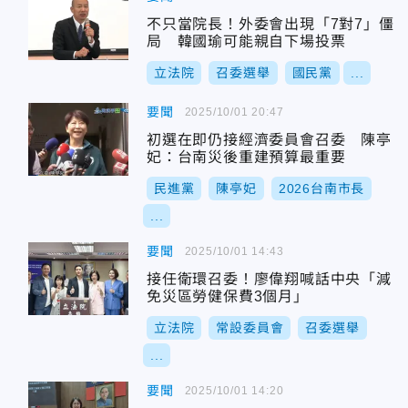
不只當院長！外委會出現「7對7」僵
局 韓國瑜可能親自下場投票
立法院
召委選舉
國民黨
...
要聞
2025/10/01 20:47
初選在即仍接經濟委員會召委 陳亭
妃：台南災後重建預算最重要
民進黨
陳亭妃
2026台南市長
...
要聞
2025/10/01 14:43
接任衛環召委！廖偉翔喊話中央「減
免災區勞健保費3個月」
立法院
常設委員會
召委選舉
...
要聞
2025/10/01 14:20