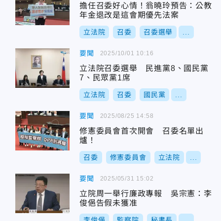
擔任召委好心情！翁曉玲預告：公教
年金退改是這會期優先法案
立法院
召委
召委選舉
...
要聞
2025/10/01 10:16
立法院召委選舉 民進黨8、國民黨
7、民眾黨1席
立法院
召委
國民黨
...
要聞
2025/08/25 14:58
修憲委員會首次開會 召委名單出
爐！
召委
修憲委員會
立法院
...
要聞
2025/05/31 15:02
立院周一舉行廉政專報 吳宗憲：李
俊俋告假未獲准
李俊俋
監察院
秘書長
...