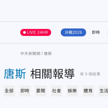
LIVE 24HR
決戰2026
即時
中天新聞網
唐斯
唐斯
相關報導
有
9
項結果
全部
即時
要聞
社會
娛樂
體育
生