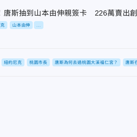
張！唐斯抽到山本由伸親簽卡 226萬賣出
尼克
山本由伸
...
紐約尼克
桃園市長
唐斯為何去過桃園大溪福仁宮？
唐斯