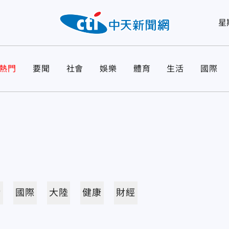
星
熱門
要聞
社會
娛樂
體育
生活
國際
活
國際
大陸
健康
財經