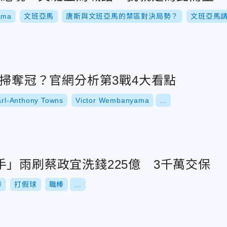
ama
文班亞馬
唐斯與文班亞馬的禁區對決局勢？
文班亞馬
橫掃奪冠？官網分析第3戰4大看點
arl-Anthony Towns
Victor Wembanyama
...
」雨刷蔡政宜洗錢225億 3千萬交保
棒
打假球
職棒
...