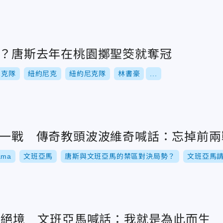
神？唐斯去年在桃園擲聖筊就奪冠
尼克隊
紐約尼克
紐約尼克隊
林書豪
...
背水一戰 傳奇教頭波波維奇喊話：忘掉前兩
ama
文班亞馬
唐斯與文班亞馬的禁區對決局勢？
文班亞馬
比2絕境 文班亞馬喊話：我就是為此而生