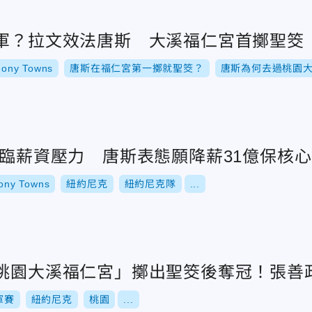
冠軍？拉文效法唐斯 大溪福仁宮首擲聖筊
hony Towns
唐斯在福仁宮第一擲就聖筊？
唐斯為何去過桃園
面臨薪資壓力 唐斯表態願降薪31億保核心
hony Towns
紐約尼克
紐約尼克隊
...
「桃園大溪福仁宮」擲出聖筊後奪冠！張善
軍賽
紐約尼克
桃園
...