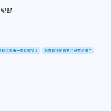
創紀錄
在福仁宮第一擲就聖筊？
張善政推動體育也很有建樹？