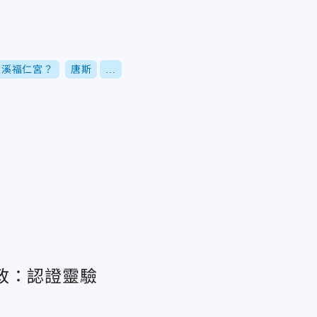
大溪福仁宮？
唐斯
...
政：認證靈驗