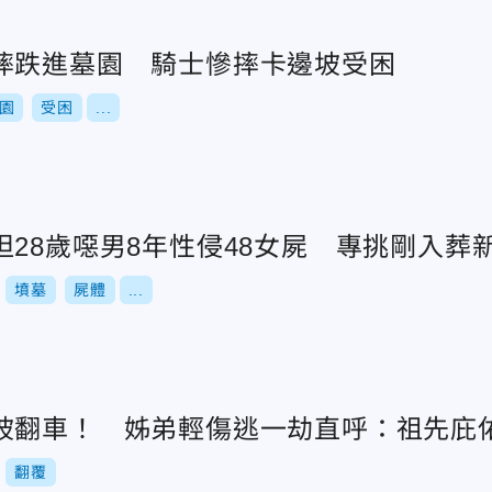
摔跌進墓園 騎士慘摔卡邊坡受困
園
受困
...
28歲噁男8年性侵48女屍 專挑剛入葬
墳墓
屍體
...
坡翻車！ 姊弟輕傷逃一劫直呼：祖先庇
翻覆