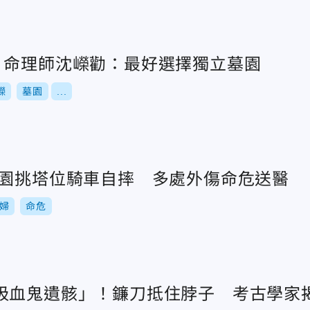
！命理師沈嶸勸：最好選擇獨立墓園
嶸
墓園
...
墓園挑塔位騎車自摔 多處外傷命危送醫
婦
命危
吸血鬼遺骸」！鐮刀抵住脖子 考古學家