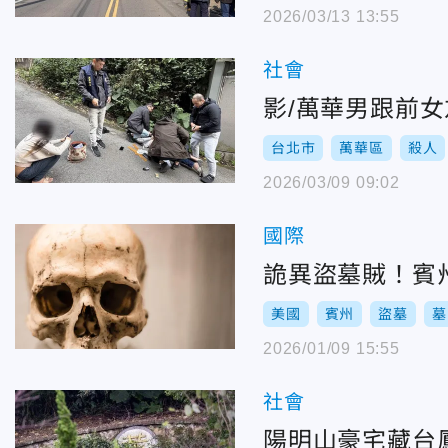
2026/03/13 13:55
社會
影/萬華男跟前
台北市
萬華區
殺人
2026/03/09 09:02
國際
詭異盜墓賊！賓
美國
賓州
盜墓
墓
2026/01/09 15:55
社會
陽明山豪宅藏台