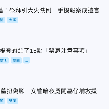
墓！祭拜引大火跌倒 手機報案成遺言
警
大溪
 楊登嵙給了15點「禁忌注意事項」
墓地
墓園
...
掃墓扭傷腳 女警暗夜勇闖墓仔埔救援
警
雙溪