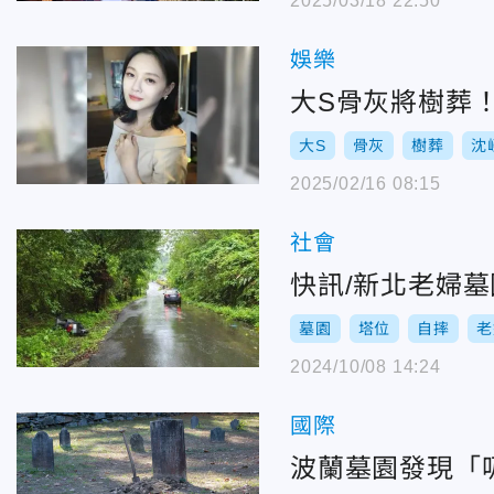
2025/03/18 22:50
娛樂
大S骨灰將樹葬
大S
骨灰
樹葬
沈
2025/02/16 08:15
社會
快訊/新北老婦
墓園
塔位
自摔
老
2024/10/08 14:24
國際
波蘭墓園發現「