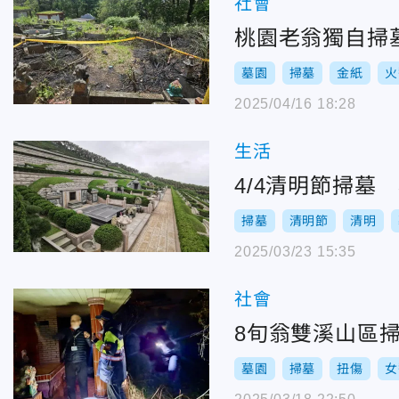
社會
桃園老翁獨自掃
墓園
掃墓
金紙
火
2025/04/16 18:28
生活
4/4清明節掃墓
掃墓
清明節
清明
2025/03/23 15:35
社會
8旬翁雙溪山區
墓園
掃墓
扭傷
女