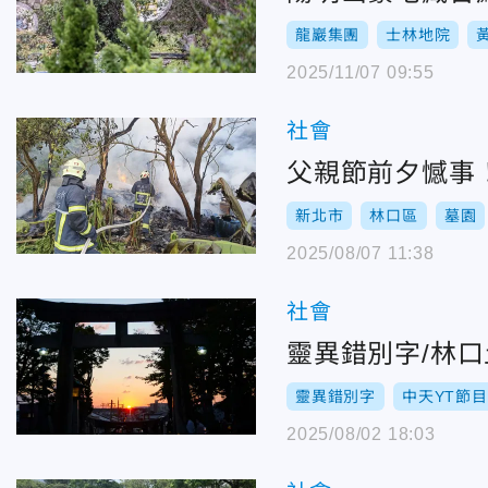
龍巖集團
士林地院
2025/11/07 09:55
社會
父親節前夕憾事
新北市
林口區
墓園
2025/08/07 11:38
社會
靈異錯別字/林
靈異錯別字
中天YT節目
2025/08/02 18:03