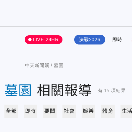
LIVE 24HR
決戰2026
即時
中天新聞網
墓園
墓園
相關報導
有
15
項結果
全部
即時
要聞
社會
娛樂
體育
生