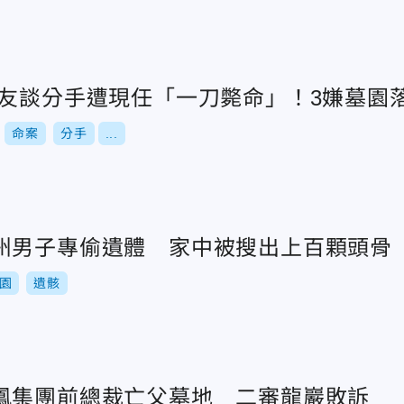
女友談分手遭現任「一刀斃命」！3嫌墓園
命案
分手
...
州男子專偷遺體 家中被搜出上百顆頭骨
園
遺骸
鳳集團前總裁亡父墓地 二審龍巖敗訴