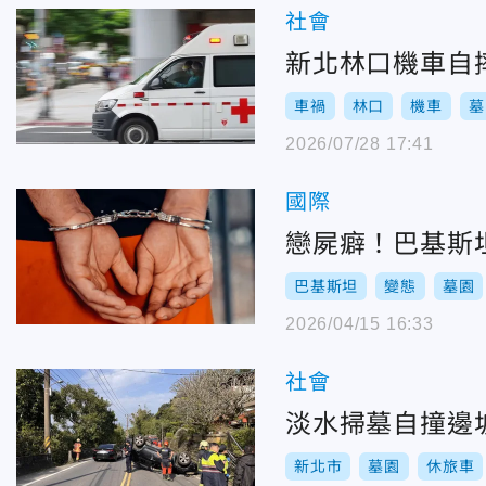
社會
新北林口機車自
車禍
林口
機車
墓
2026/07/28 17:41
國際
戀屍癖！巴基斯坦
巴基斯坦
變態
墓園
2026/04/15 16:33
社會
淡水掃墓自撞邊
新北市
墓園
休旅車