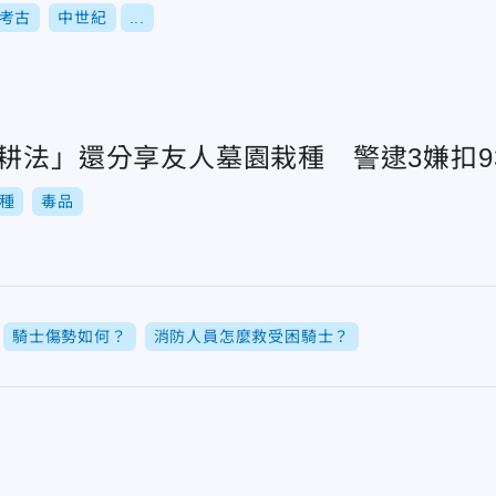
考古
中世紀
...
土耕法」還分享友人墓園栽種 警逮3嫌扣9
種
毒品
騎士傷勢如何？
消防人員怎麼救受困騎士？