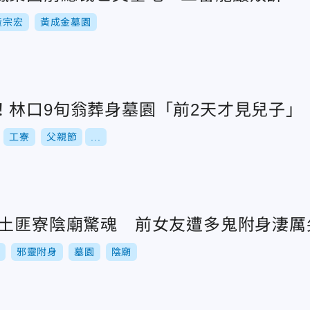
黃宗宏
黃成金墓園
！林口9旬翁葬身墓園「前2天才見兒子」
工寮
父親節
...
口土匪寮陰廟驚魂 前女友遭多鬼附身淒厲
邪靈附身
墓園
陰廟