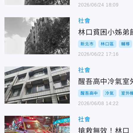
2026/06/24 18:09
社會
林口貧困小姊弟
新北市
林口區
輔導
2026/06/22 17:16
社會
醒吾高中冷氣室
醒吾高中
冷氣
室外
2026/06/08 14:22
社會
搶救無效！林口