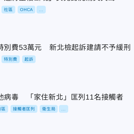
社區
OHCA
...
特別費53萬元 新北檢起訴建請不予緩刑
特別費
起訴
他病毒 「家住新北」匡列11名接觸者
口區
接觸者匡列
衛生局
...