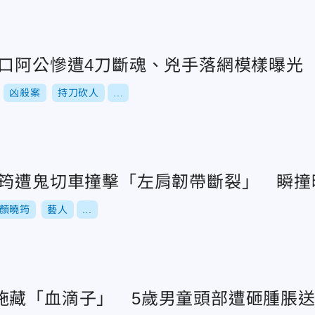
林口阿公慘遭4刀斷魂、兇手落網模樣曝光
凶殺案
持刀砍人
...
曉筠遭鬼切車撞擊「左肩韌帶斷裂」 瞬撞
顏曉筠
藝人
...
施藏「血滴子」 5歲男童頭部遭砸腫脹