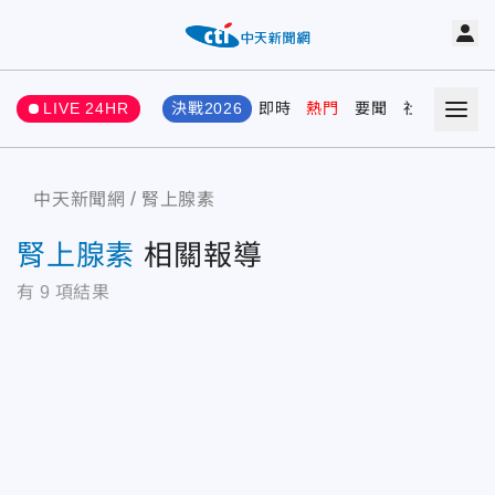
LIVE 24HR
決戰2026
即時
熱門
要聞
社會
娛樂
中天新聞網
腎上腺素
腎上腺素
相關報導
有
9
項結果