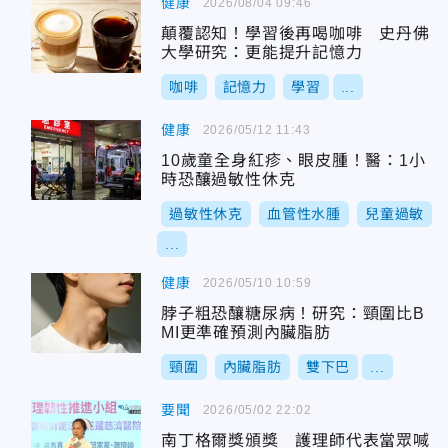
健康
2026/08/04 09:46
顛覆認知！學習後再喝咖啡 史丹佛
大學研究：更能提升記憶力
咖啡
記憶力
學習
...
健康
2026/05/12 11:43
10歲童全身紅疹、眼皮腫！醫：1小
時恐釀過敏性休克
過敏性休克
血管性水腫
兒童過敏
...
健康
2026/05/10 10:59
脖子粗恐釀糖尿病！研究：頸圍比B
MI更準確預測內臟脂肪
頸圍
內臟脂肪
雙下巴
...
要聞
2026/05/02 22:02
南丁格爾獎頒獎 護理師代表當眾喊