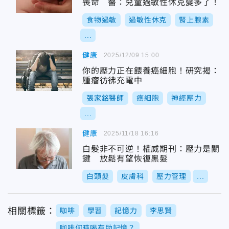
喪命 醫：兒童過敏性休克變多了！
食物過敏
過敏性休克
腎上腺素
...
健康
2025/12/09 15:00
你的壓力正在餵養癌細胞！研究揭：
腫瘤彷彿充電中
張家銘醫師
癌細胞
神經壓力
...
健康
2025/11/18 16:16
白髮非不可逆！權威期刊：壓力是關
鍵 放鬆有望恢復黑髮
白頭髮
皮膚科
壓力管理
...
相關標籤：
咖啡
學習
記憶力
李思賢
咖啡何時喝有助記憶？