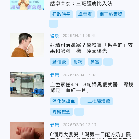
話卓榮泰：三班護病比入法！
行政院長
卓榮泰
南丁格爾獎
...
健康
2026/04/14 09:49
射精可治鼻塞？醫證實「系金的」效
果和噴劑一樣 原因曝光
蘇信豪
射精
鼻塞
...
健康
2026/03/04 17:08
血色素僅4.9！8旬婦黑便就醫 胃鏡
驚見「血紅一片」
消化道出血
十二指腸潰瘍
胃鏡檢查
...
健康
2026/02/09 12:17
6個月大嬰兒「喝第一口配方奶」險