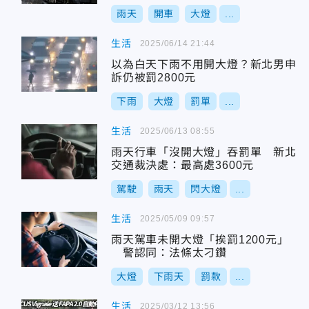
雨天
開車
大燈
...
生活
2025/06/14 21:44
以為白天下雨不用開大燈？新北男申
訴仍被罰2800元
下雨
大燈
罰單
...
生活
2025/06/13 08:55
雨天行車「沒開大燈」吞罰單 新北
交通裁決處：最高處3600元
駕駛
雨天
閃大燈
...
生活
2025/05/09 09:57
雨天駕車未開大燈「挨罰1200元」
警認同：法條太刁鑽
大燈
下雨天
罰款
...
生活
2025/03/12 13:56