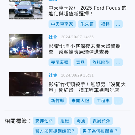
中天車享家/ 2025 Ford Focus 的
進化與超值新選擇！
中天車享家
朱朱哥
福特
...
社會
2024/10/07 14:36
影/新北自小客深夜未開大燈警攔
查 乘客攜喪屍煙彈遭查獲
喪屍菸彈
毒品
依托咪酯
...
社會
2024/08/29 15:31
影/新竹街頭殺手！無照男「沒開大
燈」闖紅燈 撞工程車進咖啡店
新竹縣
未開大燈
工程車
...
相關標籤：
安非他命
拒檢
毒駕
喪屍菸彈
警方如何抓到嫌犯？
男子為何被攔查？