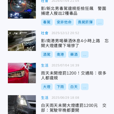
社會
2026/07/04 21:04
影/新北男毒駕違規拒檢狂飆 警圍
捕逮人搜出2種毒品
毒駕
安非他命
喪屍菸彈
...
社會
2025/12/12 20:52
影/南港男喝藥酒休息4小時上路 忘
開大燈遭攔下場慘了
酒駕
南港
藥酒
...
生活
2025/07/04 16:39
雨天未開燈罰1200！交通局：很多
人都違規
大燈
下雨
白天
...
生活
2025/06/29 18:08
白天雨天未開大燈遭罰1200元 交
部：駕駛早晚都要開