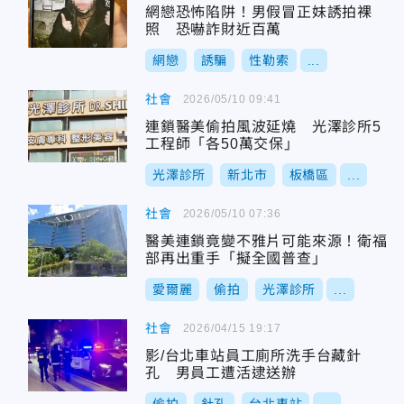
網戀恐怖陷阱！男假冒正妹誘拍裸
照 恐嚇詐財近百萬
網戀
誘騙
性勒索
...
社會
2026/05/10 09:41
連鎖醫美偷拍風波延燒 光澤診所5
工程師「各50萬交保」
光澤診所
新北市
板橋區
...
社會
2026/05/10 07:36
醫美連鎖竟變不雅片可能來源！衛福
部再出重手「擬全國普查」
愛爾麗
偷拍
光澤診所
...
社會
2026/04/15 19:17
影/台北車站員工廁所洗手台藏針
孔 男員工遭活逮送辦