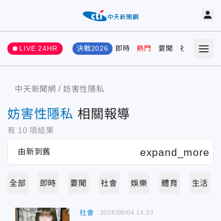
LIVE 24HR
決戰2026
即時
熱門
要聞
社會
娛樂
中天新聞網
妨害性隱私
妨害性隱私
相關報導
有
10
項結果
全部
即時
要聞
社會
娛樂
體育
生活
社會
2026/08/04 14:33