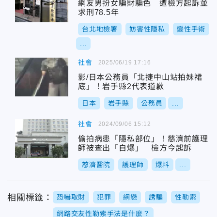
網友男扮女騙財騙色 遭檢方起訴並
求刑78.5年
台北地檢署
妨害性隱私
變性手術
...
社會
2025/06/19 17:16
影/日本公務員「北捷中山站拍妹裙
底」！岩手縣2代表道歉
日本
岩手縣
公務員
...
社會
2024/09/06 15:12
偷拍病患「隱私部位」！慈濟前護理
師被查出「自爆」 檢方今起訴
慈濟醫院
護理師
爆料
...
相關標籤：
恐嚇取財
犯罪
網戀
誘騙
性勒索
網路交友性勒索手法是什麼？