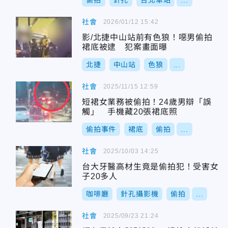
偷拍
針孔
台北車站
...
社會
2026/01/12 15:42
影/北捷中山站前有色狼！噁男偷拍
裙底被逮 犯案畫面曝
北捷
中山站
色狼
...
社會
2025/11/15 12:59
短裙女業務被偷拍！24歲男辯「誤
觸」 手機藏20張裙底照
偷拍事件
裙底
偷拍
...
社會
2025/10/03 14:25
台大牙醫高材生竟是偷拍犯！受害女
子20多人
咖啡廳
針孔攝影機
偷拍
...
社會
2025/09/23 21:24