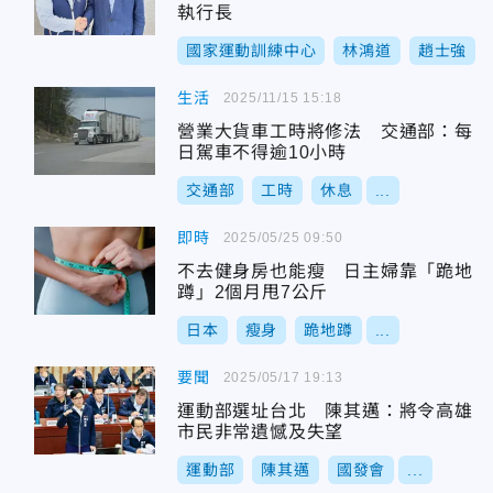
執行長
國家運動訓練中心
林鴻道
趙士強
生活
2025/11/15 15:18
營業大貨車工時將修法 交通部：每
日駕車不得逾10小時
交通部
工時
休息
...
即時
2025/05/25 09:50
不去健身房也能瘦 日主婦靠「跪地
蹲」2個月甩7公斤
日本
瘦身
跪地蹲
...
要聞
2025/05/17 19:13
運動部選址台北 陳其邁：將令高雄
市民非常遺憾及失望
運動部
陳其邁
國發會
...