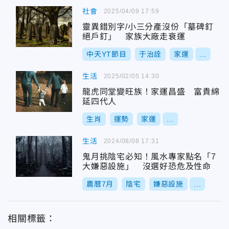
社會
2025/04/09 17:59
靈異錯別字/小三分產沒份「墓碑釘
絕戶釘」 家族大廠走衰運
中天YT節目
于治詮
家運
...
生活
2025/02/05 14:30
龍虎同堂變旺族！家運昌盛 富貴綿
延四代人
生肖
運勢
家運
...
生活
2024/08/08 17:31
鬼月挑陰宅必知！風水專家點名「7
大嫌惡設施」 沒選好恐危及性命
農曆7月
陰宅
嫌惡設施
...
相關標籤：