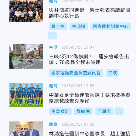
體育
2026/06/25 18:10
與林鴻道同進退 趙士强表態請辭國
訓中心執行長
趙士強
林鴻道
國家運動訓練中心
...
生活
2026/05/26 13:07
三峽4死12傷慘劇！ 運安會報告出
爐：78歲翁全程未減速
國家運輸安全調查委員會
三峽
體育
2026/04/07 19:55
中華女足全員連署兵諫！要求撤換泰
籍總教練查克摩爾
中華女足
教練團
亞洲盃
...
體育
2026/03/17 07:32
林鴻道任國訓中心董事長 趙士強接