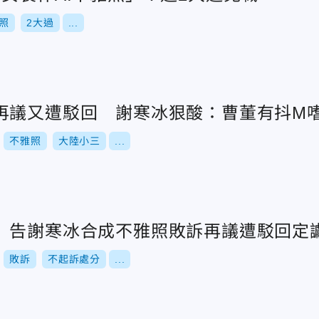
照
2大過
...
再議又遭駁回 謝寒冰狠酸：曹董有抖M
不雅照
大陸小三
...
 告謝寒冰合成不雅照敗訴再議遭駁回定
敗訴
不起訴處分
...