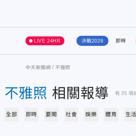
LIVE 24HR
決戰2026
即時
中天新聞網
不雅照
不雅照
相關報導
有
35
項
全部
即時
要聞
社會
娛樂
體育
生