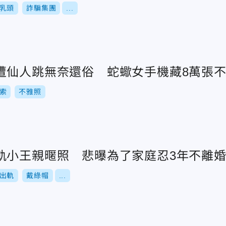
乳頭
詐騙集團
...
遭仙人跳無奈還俗 蛇蠍女手機藏8萬張
索
不雅照
軌小王親暱照 悲曝為了家庭忍3年不離
出軌
戴綠帽
...