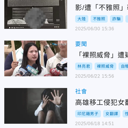
影/遭「不雅照
大陸
不雅照
詐騙
2025/06/30 15:36
要聞
「裸照威脅」遭
林亮君
裸照威脅
自
2025/06/22 15:56
社會
高雄移工侵犯女
印尼籍男子
女翻譯
2025/06/18 14:51