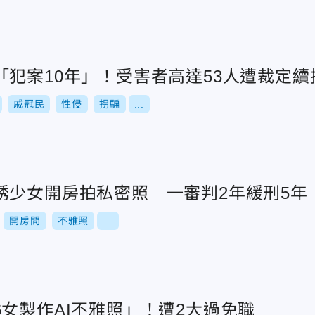
「犯案10年」！受害者高達53人遭裁定續
戚冠民
性侵
拐騙
...
誘少女開房拍私密照 一審判2年緩刑5年
開房間
不雅照
...
女製作AI不雅照」！遭2大過免職