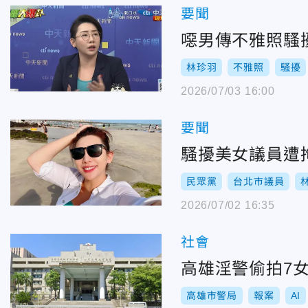
要聞
噁男傳不雅照騷
林珍羽
不雅照
騷擾
2026/07/03 16:00
要聞
騷擾美女議員遭
民眾黨
台北市議員
2026/07/02 16:35
社會
高雄淫警偷拍7
高雄市警局
報案
AI