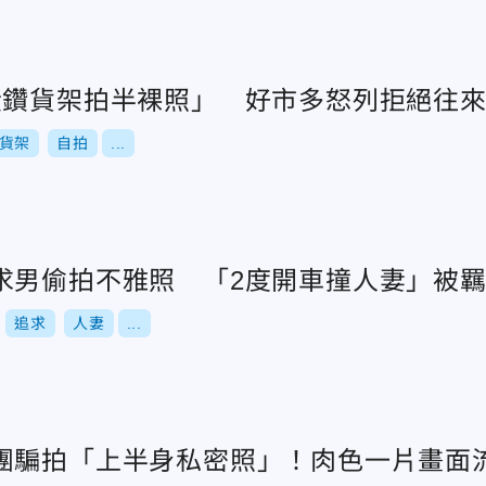
黃鑽貨架拍半裸照」 好市多怒列拒絕往
貨架
自拍
...
求男偷拍不雅照 「2度開車撞人妻」被
追求
人妻
...
團騙拍「上半身私密照」！肉色一片畫面