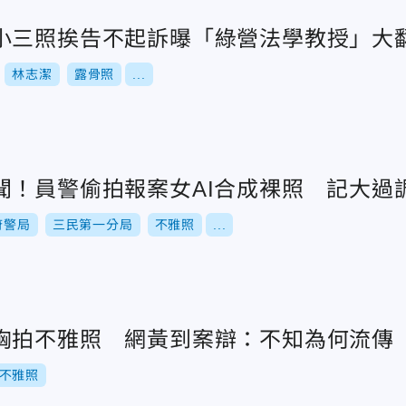
小三照挨告不起訴曝「綠營法學教授」大
林志潔
露骨照
...
聞！員警偷拍報案女AI合成裸照 記大過
府警局
三民第一分局
不雅照
...
胸拍不雅照 網黃到案辯：不知為何流傳
不雅照