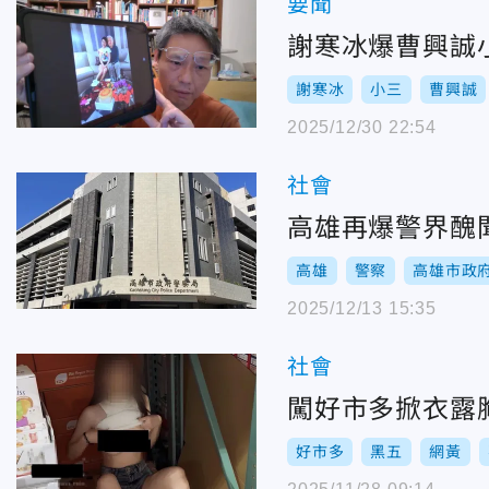
要聞
謝寒冰爆曹興誠
謝寒冰
小三
曹興誠
2025/12/30 22:54
社會
高雄再爆警界醜
高雄
警察
高雄市政
2025/12/13 15:35
社會
闖好市多掀衣露
好市多
黑五
網黃