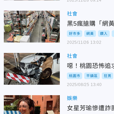
2025/11/28 09:14
社會
黑5瘋搶購「網
好市多
網黃
鑽入
2025/11/26 13:02
社會
噁！桃園恐怖追
桃園市
平鎮區
狂男
2025/08/25 13:40
娛樂
女星芳瑜慘遭詐