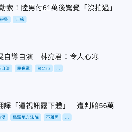
」勒索！陸男付61萬後驚覺「沒拍過」
報警
江蘇
疑自導自演 林亮君：令人心寒
導自演
民進黨
台北市
...
翻譯「逼視訊露下體」 遭判賠56萬
性侵
橋頭地方法院
不雅照
...