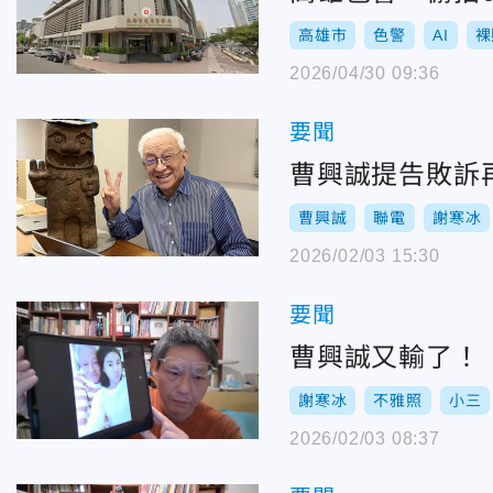
高雄市
色警
AI
裸
2026/04/30 09:36
要聞
曹興誠提告敗訴
曹興誠
聯電
謝寒冰
2026/02/03 15:30
要聞
曹興誠又輸了！
謝寒冰
不雅照
小三
2026/02/03 08:37