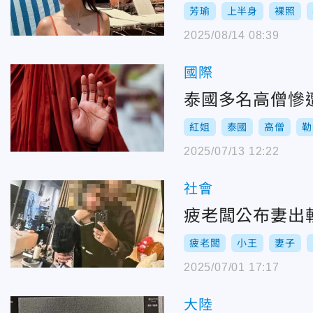
芳瑜
上半身
裸照
2025/08/14 08:39
國際
泰國多名高僧慘
紅姐
泰國
高僧
勒
2025/07/13 12:22
社會
疲老闆公布妻出
疲老闆
小王
妻子
2025/07/01 17:17
大陸