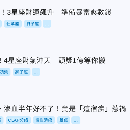
億！3星座財運飆升 準備暴富爽數錢
牡羊座
雙子座
...
！4星座財氣沖天 頭獎1億等你搬
頭獎
獅子座
...
、滲血半年好不了！竟是「這宿疾」惹禍
張
CEAP分級
慢性潰瘍
腳傷
...