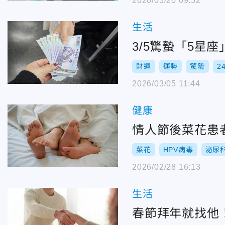
2026/03/20 09:52
生活
3/5驚蟄「5星
財運
運勢
驚蟄
2
2026/03/05 11:44
健康
情人節後菜花患
菜花
HPV病毒
泌尿
2026/02/28 16:13
生活
春節拜年就找他