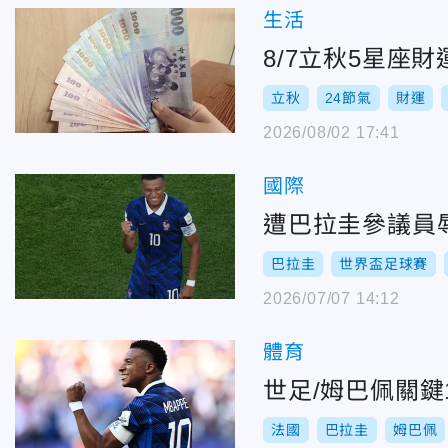
生活
8/7立秋5星座
立秋
24節氣
財運
2026/08/02 17:41
國際
遭巴拉圭參議員
巴拉圭
世界盃足球賽
2026/07/07 14:12
體育
世足/姆巴佩關鍵
法國
巴拉圭
姆巴佩