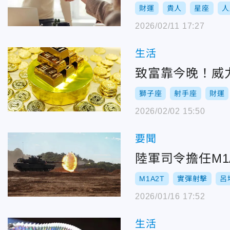
財運
貴人
星座
人
2026/02/11 17:27
生活
致富靠今晚！威力
獅子座
射手座
財運
2026/02/02 15:50
要聞
陸軍司令擔任M
M1A2T
實彈射擊
呂
2026/01/16 17:52
生活