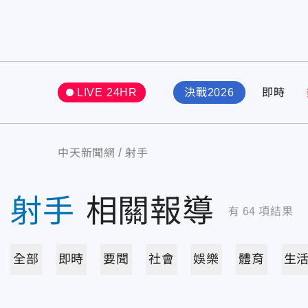
LIVE 24HR
決戰2026
即時
中天新聞網
射手
射手
相關報導
有
64
項結果
全部
即時
要聞
社會
娛樂
體育
生