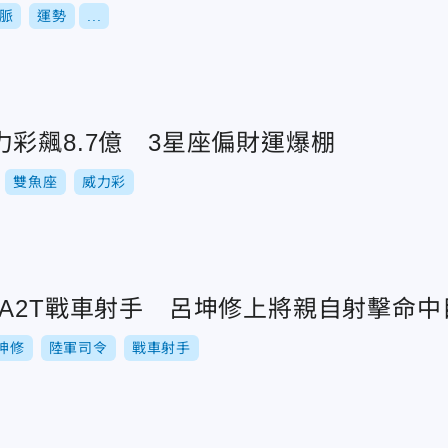
脈
運勢
...
彩飆8.7億 3星座偏財運爆棚
雙魚座
威力彩
1A2T戰車射手 呂坤修上將親自射擊命中
坤修
陸軍司令
戰車射手