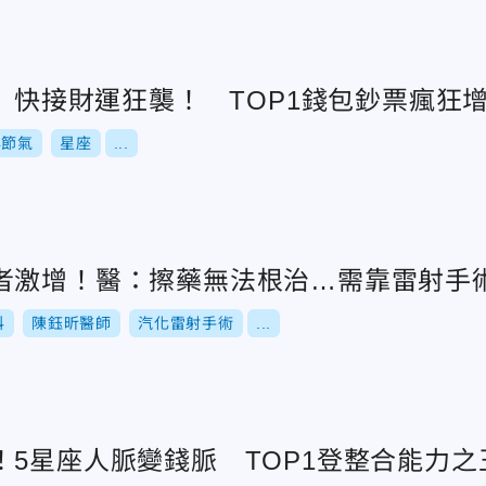
座」快接財運狂襲！ TOP1錢包鈔票瘋狂
4節氣
星座
...
者激增！醫：擦藥無法根治…需靠雷射手
科
陳鈺昕醫師
汽化雷射手術
...
！5星座人脈變錢脈 TOP1登整合能力之