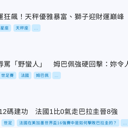
財運狂飆！天秤優雅暴富、獅子迎財運巔峰
星座
天秤座
...
辱罵「野蠻人」 姆巴佩強硬回擊：妳令
世足賽
法國
姆巴佩
...
12碼建功 法國1比0氣走巴拉圭晉8強
世足
法國在美加墨世界盃16強賽中是如何擊敗巴拉圭的？
...