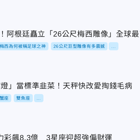
神！阿根廷矗立「26公尺梅西雕像」全球最
梅西為何被稱足球之神
26公尺巨型雕像有多震撼
...
冥燈」當標準韭菜！天秤快改愛掏錢毛病
蟹座
雙魚座
...
彩飆8.3億 3星座迎超強偏財運