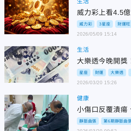
生活
威力彩上看4.5
威力彩
3星座
財運旺
2026/05/09 15:14
生活
大樂透今晚開獎
星座
財運
大樂透
2026/03/20 15:26
健康
小傷口反覆潰瘍
靜脈曲張
第6期靜脈曲