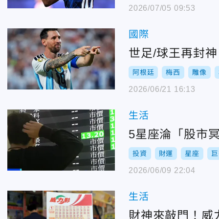
2026/07/05 09:53
國際
世足/球王再封
阿根廷
梅西
雕像
2026/06/21 16:13
生活
5星座淪「股市
投資
財運
星座
巨
2026/06/09 22:04
生活
財神來敲門！威力