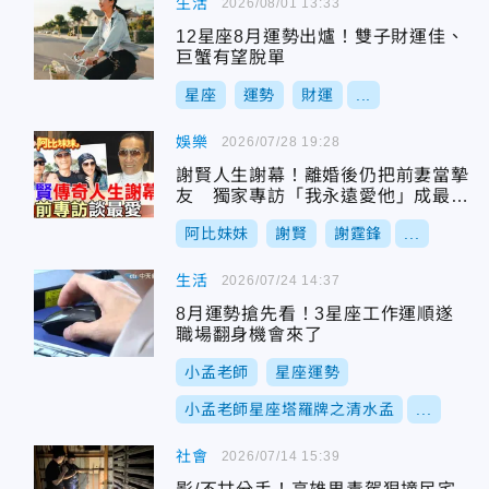
生活
2026/08/01 13:33
12星座8月運勢出爐！雙子財運佳、
巨蟹有望脫單
星座
運勢
財運
...
娛樂
2026/07/28 19:28
謝賢人生謝幕！離婚後仍把前妻當摯
友 獨家專訪「我永遠愛他」成最後
深情告白
阿比妹妹
謝賢
謝霆鋒
...
生活
2026/07/24 14:37
8月運勢搶先看！3星座工作運順遂
職場翻身機會來了
小孟老師
星座運勢
小孟老師星座塔羅牌之清水孟
...
社會
2026/07/14 15:39