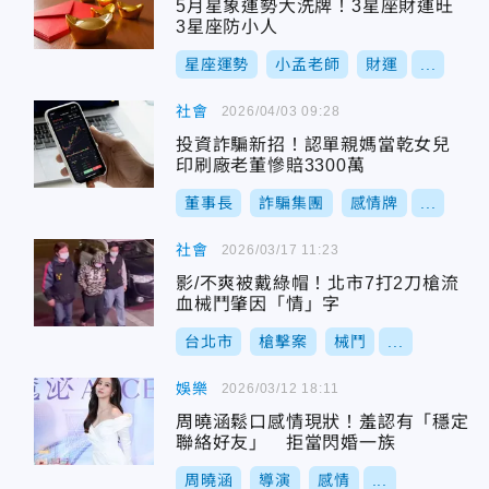
5月星象運勢大洗牌！3星座財運旺
3星座防小人
星座運勢
小孟老師
財運
...
社會
2026/04/03 09:28
投資詐騙新招！認單親媽當乾女兒
印刷廠老董慘賠3300萬
董事長
詐騙集團
感情牌
...
社會
2026/03/17 11:23
影/不爽被戴綠帽！北市7打2刀槍流
血械鬥肇因「情」字
台北市
槍擊案
械鬥
...
娛樂
2026/03/12 18:11
周曉涵鬆口感情現狀！羞認有「穩定
聯絡好友」 拒當閃婚一族
周曉涵
導演
感情
...