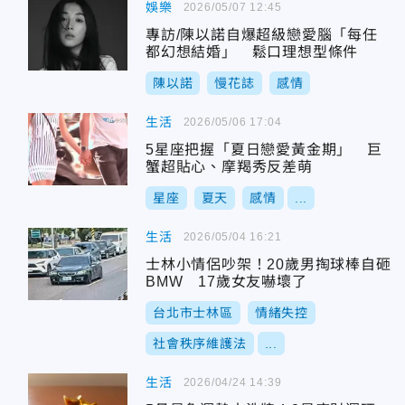
娛樂
2026/05/07 12:45
專訪/陳以諾自爆超級戀愛腦「每任
都幻想結婚」 鬆口理想型條件
陳以諾
慢花誌
感情
生活
2026/05/06 17:04
5星座把握「夏日戀愛黃金期」 巨
蟹超貼心、摩羯秀反差萌
星座
夏天
感情
...
生活
2026/05/04 16:21
士林小情侶吵架！20歲男掏球棒自砸
BMW 17歲女友嚇壞了
台北市士林區
情緒失控
社會秩序維護法
...
生活
2026/04/24 14:39