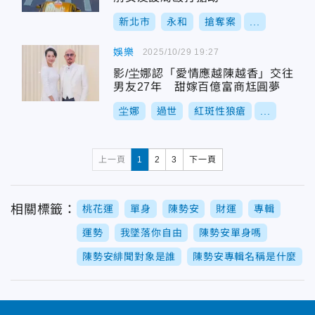
新北市
永和
搶奪案
...
娛樂
2025/10/29 19:27
影/坣娜認「愛情應越陳越香」交往
男友27年 甜嫁百億富商尪圓夢
坣娜
過世
紅斑性狼瘡
...
上一頁
1
2
3
下一頁
相關標籤：
桃花運
單身
陳勢安
財運
專輯
運勢
我墜落你自由
陳勢安單身嗎
陳勢安緋聞對象是誰
陳勢安專輯名稱是什麼