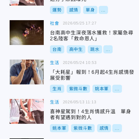
運勢
感情
單身
...
社會
2026/05/25 17:27
台南高中生深夜落水獲救！家屬急尋
2名陸客「救命恩人」
台南
高中生
跳水
...
生活
2026/05/24 10:53
「大耗星」報到！6月起4生肖感情發
展受影響
生肖
紫微斗數
姚本軍
...
生活
2026/05/13 11:13
喜神星駕到！4生肖情感升溫 單身
者有望遇到對的人
姚本軍
紫微斗數
感情
...