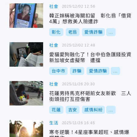
社會
2025/12/02 12:56
韓正妹稱被海關扣留 彰化翁「借貸
4萬」想救美人險遭詐
彰化
老翁
愛情詐騙
...
社會
2025/12/02 12:48
愛貓愛狗融化了！台中伯急匯錢投資
新加坡女虛擬幣 遭擋
台中市
詐騙
愛情詐騙
...
社會
2025/11/26 20:30
花蓮男持馬克杯砸前女友新歡 三人
街頭扭打互控傷害
花蓮
吉安
感情糾紛
...
生活
2025/11/26 16:45
寒冬逆襲！4星座事業超旺、感情爆