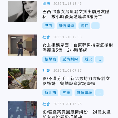
國際
2025/11/13 13:46
巴西23歲女網紅發文抖出前男友隱
私 數小時後竟遭連轟6槍身亡
巴西
感情糾紛
網紅
...
社會
2025/11/10 12:58
女友拒絕見面！台東莽男持空氣槍射
海產店5發 2小時落網
槍擊案
感情糾紛
駁火
...
社會
2025/11/03 07:37
影/不滿分手！新北男持刀砍殺前女
友姊妹 警勸說竟當場墜樓
新北市
三重
感情糾紛
...
社會
2025/11/01 15:25
影/強盜案竟因感情糾紛 24歲女遭
前女友設局毆打搶劫