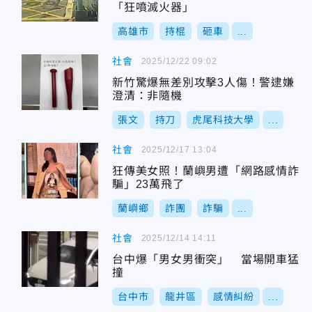
「狂噴滅火器」
高雄市
持棍
砸車
...
社會
2025/12/22 09:02
新竹驚爆無差別攻擊3人傷！警逮嫌
澄清：非隨機
張文
持刀
虎尾科技大學
...
社會
2025/12/17 13:04
狂傳美女照！蘭嶼男遭「網路感情詐
騙」23萬飛了
蘭嶼鄉
詐團
詐騙
...
社會
2025/12/14 14:11
台中爆「男女男衝突」 當場開車猛
撞
台中市
龍井區
感情糾紛
...