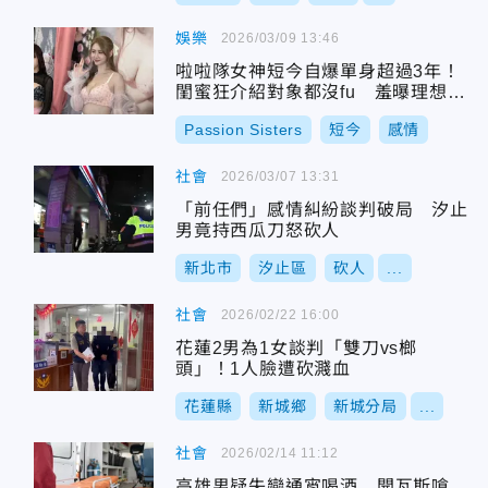
娛樂
2026/03/09 13:46
啦啦隊女神短今自爆單身超過3年！
閨蜜狂介紹對象都沒fu 羞曝理想型
條件
Passion Sisters
短今
感情
社會
2026/03/07 13:31
「前任們」感情糾紛談判破局 汐止
男竟持西瓜刀怒砍人
新北市
汐止區
砍人
...
社會
2026/02/22 16:00
花蓮2男為1女談判「雙刀vs榔
頭」！1人臉遭砍濺血
花蓮縣
新城鄉
新城分局
...
社會
2026/02/14 11:12
高雄男疑失戀通宵喝酒 開瓦斯嗆