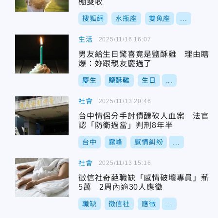
棚雙收
搜狐網
水瓶座
雙魚座
...
生活
2025/11/16 16:07
男友給生日驚喜竟是鹽酥雞 理由瞎
爆：妳跟親友慶過了
慶生
鹽酥雞
生日
...
社會
2025/11/13 20:46
台中情侶分手討債釀砍人血案 法官
認「防衛過當」判刑8年半
台中
霧峰
感情糾紛
...
社會
2025/11/13 15:16
徵信社奇葩職缺「感情破壞專員」薪
5萬 2周內逾30人應徵
職缺
徵信社
應徵
...