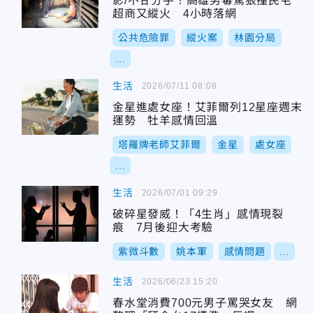
影/不甘分手！高雄男毒駕狠撞民宅
超商又縱火 4小時落網
公共危險罪
縱火案
林園分局
...
生活
2026/07/11 08:08
金星進處女座！艾菲爾列12星座週末
運勢 牡羊感情回溫
塔羅牌老師艾菲爾
金星
處女座
...
生活
2026/07/01 09:29
破碎星發威！「4生肖」感情現裂
痕 7月後迎大考驗
紫微斗數
姚本軍
感情問題
...
生活
2026/06/23 15:20
春水堂消費700元男子罵哭女友 網