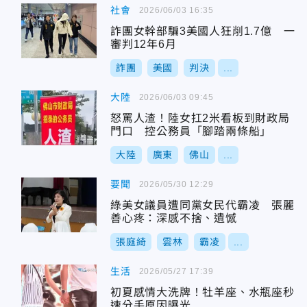
社會
2026/06/03 16:35
詐團女幹部騙3美國人狂削1.7億 一
審判12年6月
詐團
美國
判決
...
大陸
2026/06/03 09:45
怒罵人渣！陸女扛2米看板到財政局
門口 控公務員「腳踏兩條船」
大陸
廣東
佛山
...
要聞
2026/05/30 12:29
綠美女議員遭同黨女民代霸凌 張麗
善心疼：深感不捨、遺憾
張庭綺
雲林
霸凌
...
生活
2026/05/27 17:39
初夏感情大洗牌！牡羊座、水瓶座秒
速分手原因曝光