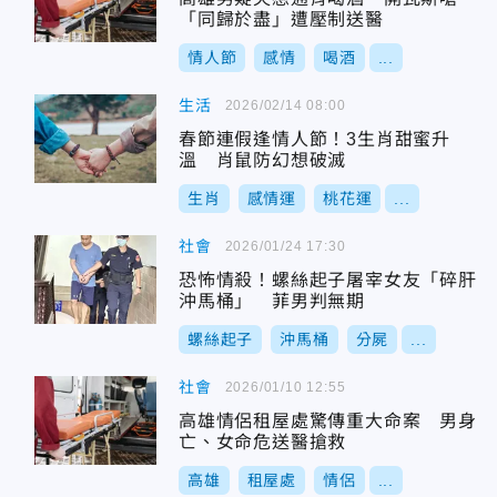
「同歸於盡」遭壓制送醫
情人節
感情
喝酒
...
生活
2026/02/14 08:00
春節連假逢情人節！3生肖甜蜜升
溫 肖鼠防幻想破滅
生肖
感情運
桃花運
...
社會
2026/01/24 17:30
恐怖情殺！螺絲起子屠宰女友「碎肝
沖馬桶」 菲男判無期
螺絲起子
沖馬桶
分屍
...
社會
2026/01/10 12:55
高雄情侶租屋處驚傳重大命案 男身
亡、女命危送醫搶救
高雄
租屋處
情侶
...