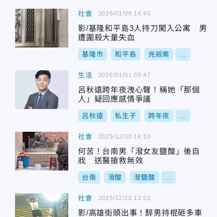
社會
2026/01/06 14:40
影/基隆和平島3人持刀闖入公寓 男
遭圍殺大量失血
基隆市
和平島
兇殺案
...
生活
2026/01/01 09:47
呂秋遠跨年夜洩心聲！稱她「那個
人」疑回應感情爭議
呂秋遠
私生子
跨年夜
...
社會
2025/12/30 14:10
何苦！台南男「潑女友鹽酸」後自
戕 送醫搶救無效
台南
潑酸
潑鹽酸
...
社會
2025/12/22 13:02
影/高雄街頭出事！醉男持棍砸多車