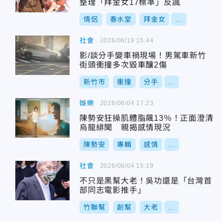
整理「拜金女17標準」反諷
情侶
春水堂
拜金女
...
社會
2026/06/19 15:44
影/談分手變車禍現場！男駕車新竹
街頭衝撞多次毀車釀2傷
新竹市
衝撞
分手
...
娛樂
2026/06/04 17:23
陳勢安狂操肌體脂飆13％！正面澄清
烏龍緋聞 親揭感情現況
陳勢安
專輯
感情
...
社會
2026/06/04 15:19
不只是黑幫大老！吳功還是「台灣首
部同志電影推手」
竹聯幫
創幫
大老
...