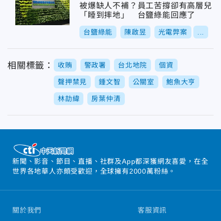
被爆缺人不補？員工苦撐卻有高層兒
「睡到摔地」 台鹽綠能回應了
台鹽綠能
陳啟昱
光電弊案
...
相關標籤：
收賄
警政署
台北地院
個資
聲押禁見
鍾文智
公關室
鮑魚大亨
林劼緯
房葉仲清
新聞、影音、節目、直播、社群及App都深獲網友喜愛，在全
世界各地華人亦頗受歡迎，全球擁有2000萬粉絲。
關於我們
客服資訊