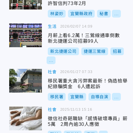
許智信判73年2月
林姿妙
宜蘭縣政府
秘書
...
生活
2026/02/07 14:09
月薪上看6.2萬！三鶯線通車倒數
新北捷運公司招募99人
新北捷運公司
捷運三鶯線
招募
...
社會
2026/01/27 07:33
移民署重大貪污弊案最新！偽造檢舉
紀錄騙獎金 6人遭起訴
移民署
宜蘭縣
自導自演
...
社會
2025/11/13 15:16
徵信社奇葩職缺「感情破壞專員」薪
5萬 2周內逾30人應徵