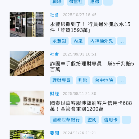
職缺
徵信社
應徵
...
社會
2025/10/27 18:45
永豐銀抓到了！ 行員通外鬼放水15
件「詐貸1593萬」
永豐銀
內鬼
內神通外鬼
...
社會
2025/09/03 16:51
詐團車手假扮理財專員 賺5千判賠5
百萬
理財專員
判賠
台中地院
...
財經
2025/08/11 21:30
國泰世華客服涉盜刷客戶信用卡688
萬！金管會重罰1200萬
國泰世華銀行
盜刷
信用卡
...
要聞
2024/11/26 21:21