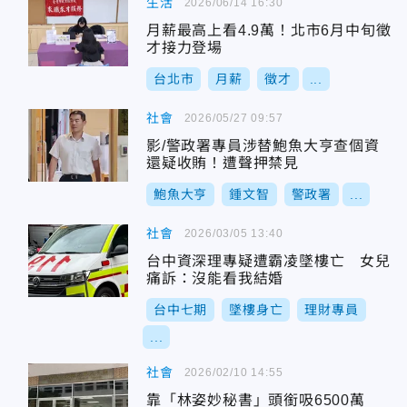
生活
2026/06/14 16:30
月薪最高上看4.9萬！北市6月中旬徵
才接力登場
台北市
月薪
徵才
...
社會
2026/05/27 09:57
影/警政署專員涉替鮑魚大亨查個資
還疑收賄！遭聲押禁見
鮑魚大亨
鍾文智
警政署
...
社會
2026/03/05 13:40
台中資深理專疑遭霸凌墜樓亡 女兒
痛訴：沒能看我結婚
台中七期
墜樓身亡
理財專員
...
社會
2026/02/10 14:55
靠「林姿妙秘書」頭銜吸6500萬