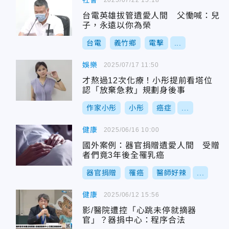
社會
台電英雄拔管遺愛人間 父慟喊：兒
子，永遠以你為榮
台電
義竹鄉
電擊
...
娛樂
2025/07/17 11:50
才熬過12次化療！小彤提前看塔位
認「放棄急救」規劃身後事
作家小彤
小彤
癌症
...
健康
2025/06/16 10:00
國外案例：器官捐贈遺愛人間 受贈
者們竟3年後全罹乳癌
器官捐贈
罹癌
醫師好辣
...
健康
2025/06/12 15:56
影/醫院遭控「心跳未停就摘器
官」？器捐中心：程序合法