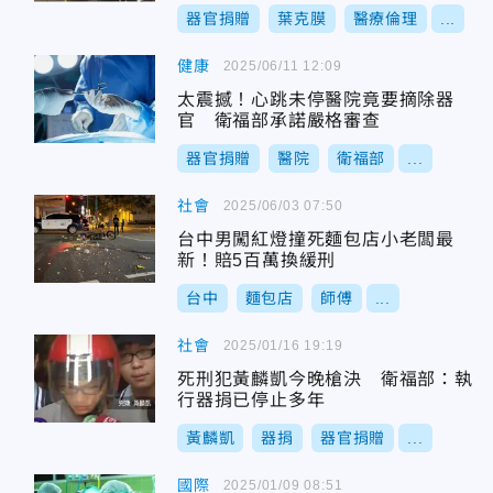
器官捐贈
葉克膜
醫療倫理
...
健康
2025/06/11 12:09
太震撼！心跳未停醫院竟要摘除器
官 衛福部承諾嚴格審查
器官捐贈
醫院
衛福部
...
社會
2025/06/03 07:50
台中男闖紅燈撞死麵包店小老闆最
新！賠5百萬換緩刑
台中
麵包店
師傅
...
社會
2025/01/16 19:19
死刑犯黃麟凱今晚槍決 衛福部：執
行器捐已停止多年
黃麟凱
器捐
器官捐贈
...
國際
2025/01/09 08:51