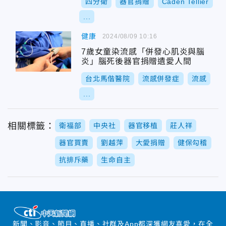
四分衛
器官捐贈
Caden Tellier
...
健康
2024/08/09 10:16
7歲女童染流感「併發心肌炎與腦
炎」腦死後器官捐贈遺愛人間
台北馬偕醫院
流感併發症
流感
...
相關標籤：
衛福部
中央社
器官移植
莊人祥
器官買賣
劉越萍
大愛捐贈
健保勾稽
抗排斥藥
生命自主
新聞、影音、節目、直播、社群及App都深獲網友喜愛，在全