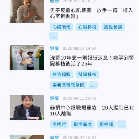
健康
2026/07/14 16:13
男子反覆心肌梗塞 放手一搏「植入
心室輔助器」
心臟衰竭
心臟移植
高雄長庚
...
健康
2026/06/18 14:54
洗腎10年靠一則報紙消息！她等到腎
臟移植後活了25年
器官捐贈
腎臟移植
嘉義基督教醫院
...
健康
2026/06/11 10:43
器捐中心爆職場霸凌 20人編制已有
10人離職
李明哲
職場霸凌
衛福部
...
健康
2026/06/07 10:39