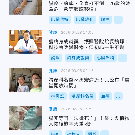
腦癌、癱瘓、全盲打不倒 26歲的她
命危「急等肺臟移植」
肺臟移植
肺纖維化
腦癌
...
健康
2026/04/28 14:05
獲終身成就獎 振興醫院院長魏崢：
科技會改變醫療、但初心一生不變
魏崢
終身成就獎
心臟外科
...
健康
2026/03/05 09:15
婦產科名醫林禹宏病逝！兒公布「靈
堂開放時間」
林禹宏
婦產科名醫
血癌
...
健康
2026/02/26 15:51
腦死等同「法律死亡」！醫：與植物
人恢復機率天差地別
腦死
植物人
腦幹
...