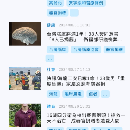
高齡化
安寧緩和醫療條例
器官捐贈
...
健康
2024/08/31 18:01
台灣腦庫將滿1年！38人簽同意書
「8人已捐腦」 衛福部研議喪葬補
助
台灣腦庫
台灣腦庫協會
器官捐贈
...
社會
2024/08/27 14:13
快訊/海龍工安已奪1命！38歲男「重
度昏迷」家屬忍悲考慮器捐
海龍
離岸風電
傷者
...
體育
2024/08/26 15:32
16歲四分衛為校出賽傷到頭！搶救一
天不治亡 成器官捐贈者遺愛人間