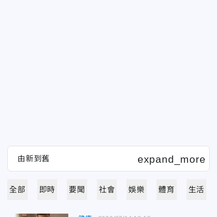
全部
即時
要聞
社會
娛樂
體育
生活