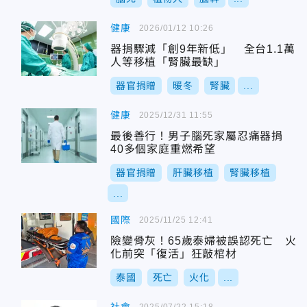
健康
2026/01/12 10:26
器捐驟減「創9年新低」 全台1.1萬
人等移植「腎臟最缺」
器官捐贈
暖冬
腎臟
...
健康
2025/12/31 11:55
最後善行！男子腦死家屬忍痛器捐
40多個家庭重燃希望
器官捐贈
肝臟移植
腎臟移植
...
國際
2025/11/25 12:41
險變骨灰！65歲泰婦被誤認死亡 火
化前突「復活」狂敲棺材
泰國
死亡
火化
...
2025/07/22 15:18