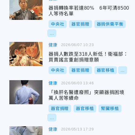
器捐轉換率若達80% 6年可清8500
人等待名單
中央社
器官捐贈
器捐供需平衡
...
健康
2026/06/07 10:23
器捐人數跌至318人新低！衛福部：
買賣謠言重創捐贈意願
中央社
器官捐贈
器官移植
...
健康
2026/06/03 13:46
「換肝名醫遭廢照」突顯器捐困境
萬人苦等續命
器官捐贈
器官移植
腎臟移植
...
健康
2026/05/13 17:29