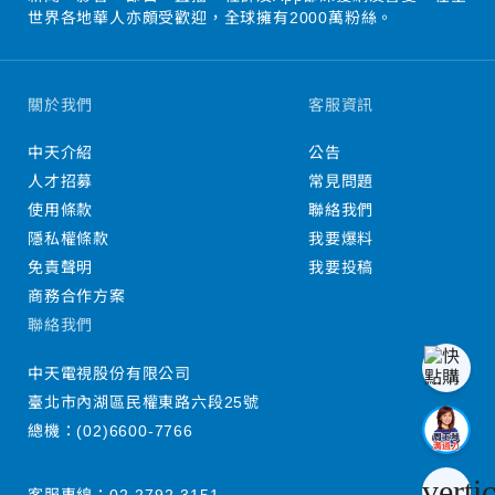
世界各地華人亦頗受歡迎，全球擁有2000萬粉絲。
關於我們
客服資訊
中天介紹
公告
人才招募
常見問題
使用條款
聯絡我們
隱私權條款
我要爆料
免責聲明
我要投稿
商務合作方案
聯絡我們
中天電視股份有限公司
臺北市內湖區民權東路六段25號
總機：
(02)6600-7766
verti
客服專線：
02-2792-3151