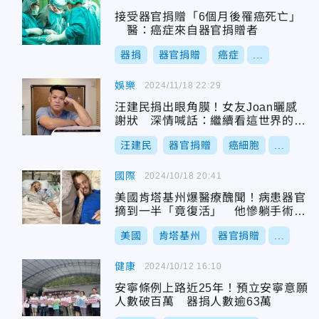
接受器官捐贈「6個月後罹癌死亡」
醫：癌症來自器官捐贈者
器捐
器官捐贈
癌症
...
娛樂
2024/11/18 22:29
汪建民捐出眼角膜！女友Joan曬感
謝狀 深情喊話：繼續看這世界的美
好
汪建民
器官捐贈
癌細胞
...
國際
2024/10/18 20:41
美國肯塔基州爆醫療醜聞！病患器官
摘到一半「竟復活」 他慘躺手術台
痛苦落淚
美國
肯塔基州
器官捐贈
...
健康
2024/10/12 16:10
安寧條例上路近25年！預立安寧意願
人數破百萬 器捐人數逾63萬