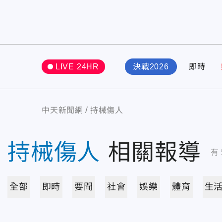
LIVE 24HR
決戰2026
即時
中天新聞網
持械傷人
持械傷人
相關報導
有
全部
即時
要聞
社會
娛樂
體育
生