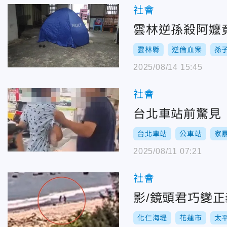
社會
雲林逆孫殺阿嬤
雲林縣
逆倫血案
孫
2025/08/14 15:45
社會
台北車站前驚見
台北車站
公車站
家
2025/08/11 07:21
社會
影/鏡頭君巧變
化仁海堤
花蓮市
太