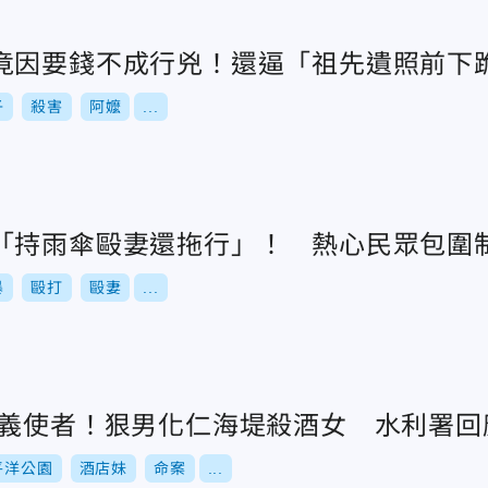
竟因要錢不成行兇！還逼「祖先遺照前下
子
殺害
阿嬤
...
「持雨傘毆妻還拖行」！ 熱心民眾包圍
暴
毆打
毆妻
...
正義使者！狠男化仁海堤殺酒女 水利署回
平洋公園
酒店妹
命案
...