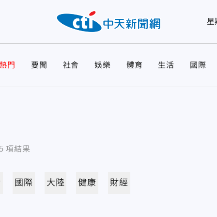
星
熱門
要聞
社會
娛樂
體育
生活
國際
5
項結果
活
國際
大陸
健康
財經