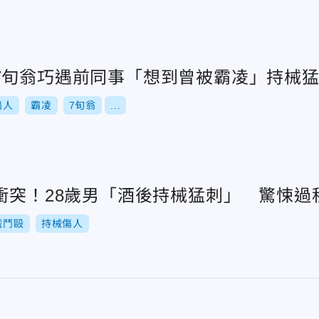
7旬翁巧遇前同事「想到曾被霸凌」持械
傷人
霸凌
7旬翁
...
重衝突！28歲男「酒後持械猛刺」 驚悚過
械鬥毆
持械傷人