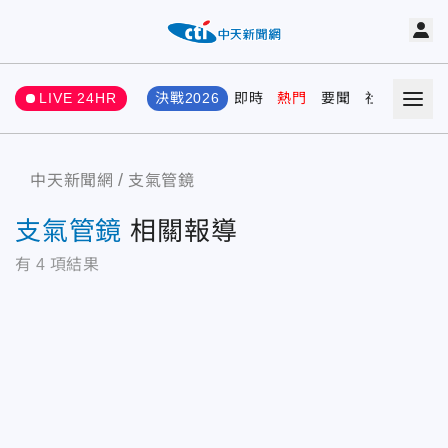
LIVE 24HR
決戰2026
即時
熱門
要聞
社會
娛樂
中天新聞網
支氣管鏡
支氣管鏡
相關報導
有
4
項結果