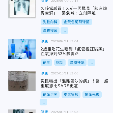
健康
2026/06/09 09:15
久咳當感冒！X光一照驚見「肺有詭
異空洞」 醫急喊：立刻隔離
胸腔內科
金黃色葡萄球菌
綠膿桿菌
...
健康
2026/02/11 12:04
2歲童吃花生嗆到「氣管裡狂跳舞」
血氧掉到63%險喪命
花生
嗆到
異物梗塞
...
健康
2025/10/11 12:06
災民咳出「混雜泥沙的痰」！醫：嚴
重度恐比SARS更甚
花蓮洪災
支氣管鏡
花蓮光復
...
健康
2025/09/11 12:03