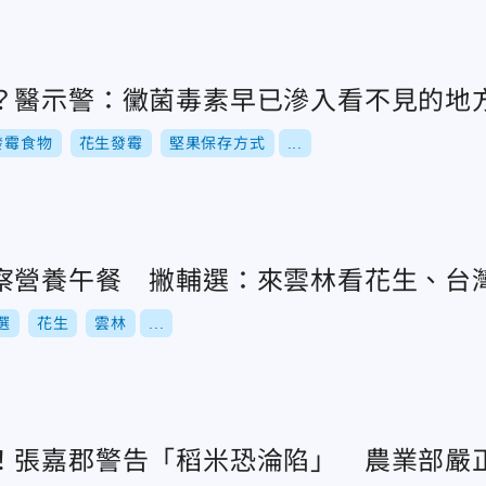
？醫示警：黴菌毒素早已滲入看不見的地
發霉食物
花生發霉
堅果保存方式
...
察營養午餐 撇輔選：來雲林看花生、台
選
花生
雲林
...
！張嘉郡警告「稻米恐淪陷」 農業部嚴