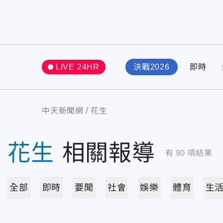
LIVE 24HR
決戰2026
即時
中天新聞網
花生
花生
相關報導
有
90
項結果
全部
即時
要聞
社會
娛樂
體育
生