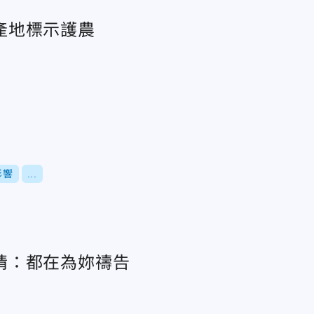
產地標示護農
影響
...
情：都在為妳禱告