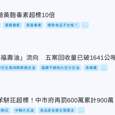
驗黃麴毒素超標10倍
黃麴毒素
真菌毒素
哪款食品不合格？
...
福壽油」流向 五案回收量已破1641公
壽花生風味精華調合油
福壽不飽和大豆沙拉油
食藥署
...
駢芘超標！中市府再罰600萬累計900萬
苯駢芘
中聯大豆油
食品安全衛生管理法
...