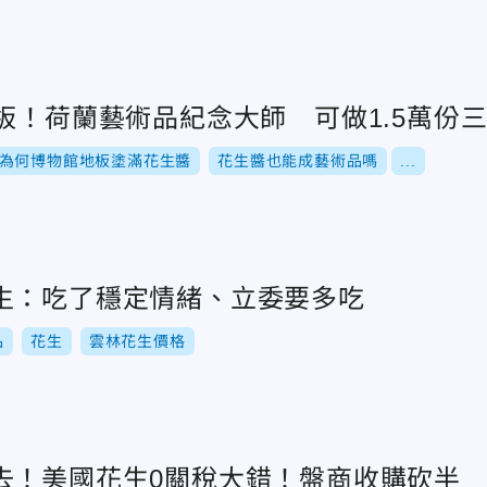
板！荷蘭藝術品紀念大師 可做1.5萬份
為何博物館地板塗滿花生醬
花生醬也能成藝術品嗎
...
生：吃了穩定情緒、立委要多吃
品
花生
雲林花生價格
去！美國花生0關稅大錯！盤商收購砍半