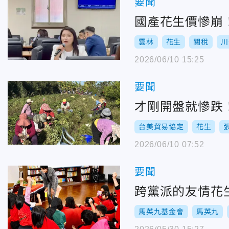
要聞
國產花生價慘崩
雲林
花生
關稅
川
2026/06/10 15:25
要聞
才剛開盤就慘跌
台美貿易協定
花生
2026/06/10 07:52
要聞
跨黨派的友情花
馬英九基金會
馬英九