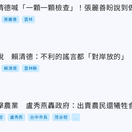
清德喊「一顆一顆檢查」！張麗善盼說到
張麗善
雲林
說 賴清德：不利的謠言都「對岸放的」
賴清德
雲林縣
擊農業 盧秀燕轟政府：出賣農民還犧牲
柑
盧秀燕
台中市長
茂谷柑
...