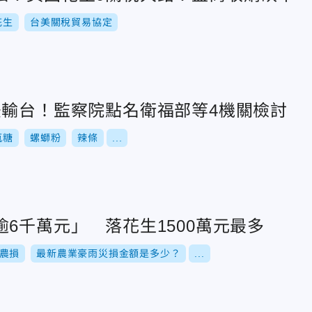
花生
台美關稅貿易協定
法輸台！監察院點名衛福部等4機關檢討
瓶糖
螺螄粉
辣條
...
6千萬元」 落花生1500萬元最多
農損
最新農業豪雨災損金額是多少？
...