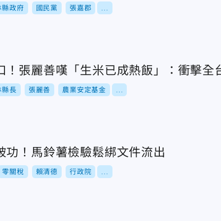
林縣政府
國民黨
張嘉郡
...
口！張麗善嘆「生米已成熱飯」：衝擊全
林縣長
張麗善
農業安定基金
...
破功！馬鈴薯檢驗鬆綁文件流出
零關稅
賴清德
行政院
...