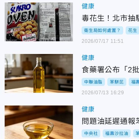
健康
毒花生！北市抽
衛生局如何處置？
花生
2026/07/17 11:51
健康
食藥署公布「2批
中聯油脂
苯駢芘
福
2026/07/13 16:29
健康
問題油延遲通報苯
中央社
福壽沙拉油