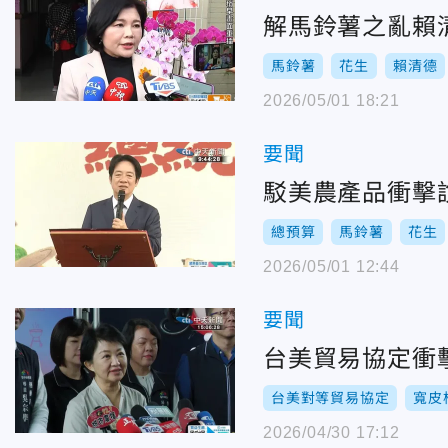
解馬鈴薯之亂賴
馬鈴薯
花生
賴清德
2026/05/01 18:21
要聞
駁美農產品衝擊
總預算
馬鈴薯
花生
2026/05/01 12:44
要聞
台美貿易協定衝
台美對等貿易協定
寬皮
2026/04/30 17:12