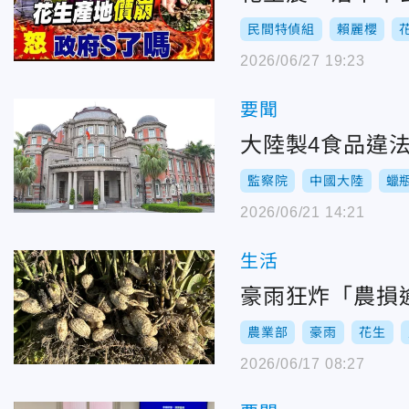
民間特偵組
賴麗櫻
2026/06/27 19:23
要聞
大陸製4食品違
監察院
中國大陸
蠟
2026/06/21 14:21
生活
豪雨狂炸「農損逾
農業部
豪雨
花生
2026/06/17 08:27