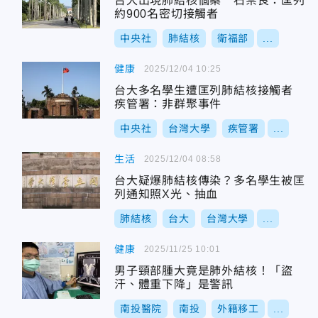
台大出現肺結核個案 石崇良：匡列
約900名密切接觸者
中央社
肺結核
衛福部
...
健康
2025/12/04 10:25
台大多名學生遭匡列肺結核接觸者
疾管署：非群聚事件
中央社
台灣大學
疾管署
...
生活
2025/12/04 08:58
台大疑爆肺結核傳染？多名學生被匡
列通知照X光、抽血
肺結核
台大
台灣大學
...
健康
2025/11/25 10:01
男子頸部腫大竟是肺外結核！「盜
汗、體重下降」是警訊
南投醫院
南投
外籍移工
...