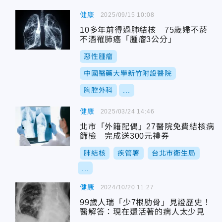
健康
2025/09/15 10:08
10多年前得過肺結核 75歲婦不菸
不酒罹肺癌「腫瘤3公分」
惡性腫瘤
中國醫藥大學新竹附設醫院
胸腔外科
...
健康
2025/03/24 14:46
北市「外籍配偶」27醫院免費結核病
篩檢 完成送300元禮券
肺結核
疾管署
台北市衛生局
...
健康
2024/10/20 11:27
99歲人瑞「少7根肋骨」見證歷史！
醫解答：現在還活著的病人太少見