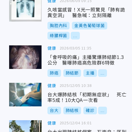
健康
2026/06/09 09:15
久咳當感冒！X光一照驚見「肺有詭
異空洞」 醫急喊：立刻隔離
胸腔內科
金黃色葡萄球菌
綠膿桿菌
...
健康
2026/03/05 11:35
「會呼吸的痛」主播驚爆肺結節1.3
公分 醫曝肺癌高危險群6特徵
肺癌
肺結節
主播
...
健康
2025/12/05 10:38
台大爆肺結核「初期無症狀」 死亡
率5成！10大QA一次看
台大
肺結核
確診
...
健康
2025/12/04 16:01