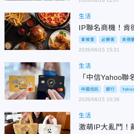
2026/06/16 12:07
生活
IP聯名商機！肯
拿坡里
必勝客
肯德
2026/06/15 15:31
生活
「中信Yahoo
中國信託
銀行
Yah
2026/06/15 10:36
生活
激萌IP大亂鬥！