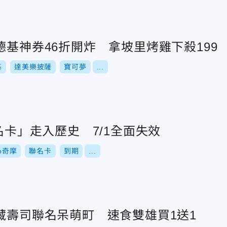
德基神券46折開炸 拿坡里烤雞下殺199
基
達美樂披薩
寶可夢
...
聯名卡」走入歷史 7/1全面失效
oo奇摩
聯名卡
到期
...
藏壽司聯名呆萌町 速食雙雄買1送1