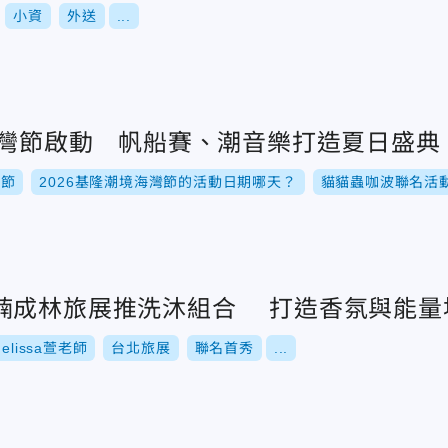
小資
外送
...
境海灣節啟動 帆船賽、潮音樂打造夏日盛典
灣節
2026基隆潮境海灣節的活動日期哪天？
貓貓蟲咖波聯名活
楠成林旅展推洗沐組合 打造香氛與能量
elissa萱老師
台北旅展
聯名首秀
...