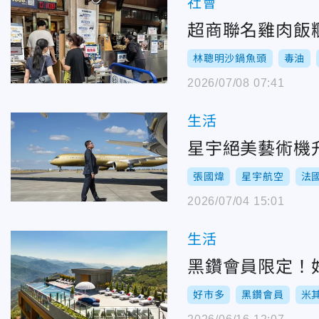
社會
超商聯名雞肉飯
林聰明沙鍋魚頭
毒油
2026/07/08 07:41
生活
星宇絕美藝術機
張國煒
星宇航空
法
2026/07/04 15:01
生活
黑鑽會員限定！
好市多
黑鑽會員
米