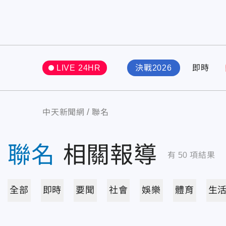
LIVE 24HR
決戰2026
即時
中天新聞網
聯名
聯名
相關報導
有
50
項結果
全部
即時
要聞
社會
娛樂
體育
生