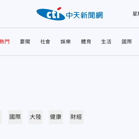
星
熱門
要聞
社會
娛樂
體育
生活
國際
活
國際
大陸
健康
財經