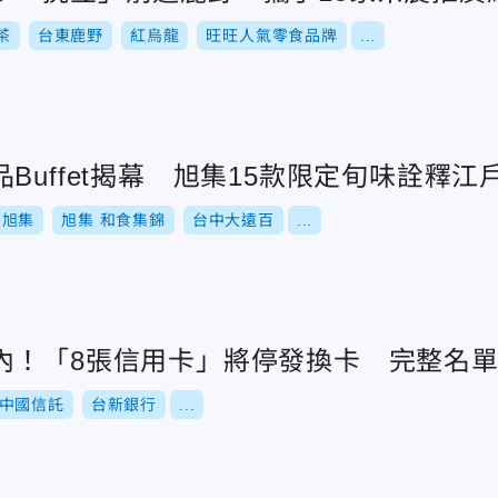
茶
台東鹿野
紅烏龍
旺旺人氣零食品牌
...
Buffet揭幕 旭集15款限定旬味詮釋江
旭集
旭集 和食集錦
台中大遠百
...
內！「8張信用卡」將停發換卡 完整名
中國信託
台新銀行
...