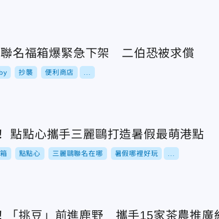
超商聯名福箱爆緊急下架 二伯恐被求償
by
抄襲
便利商店
...
！ 點點心攜手三麗鷗打造暑假最萌港點
箱
點點心
三麗鷗聯名在哪
暑假哪裡好玩
...
！「挑豆」前進鹿野 攜手15家茶農推廣