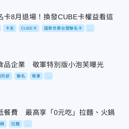
名卡8月退場！換發CUBE卡權益看這
卡友
CUBE卡
國泰世華台塑聯名卡
...
食品企業 敬軍特別版小泡芙曝光
國防部
聯名
敬軍
...
抵餐費 最高享「0元吃」拉麵、火鍋
火鍋
拉麵
...