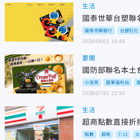
生活
國泰世華台塑聯
國泰世華銀行
台塑石化
2026/08/01 18:49
要聞
國防部聯名本土
小泡芙
國軍福利站
2026/07/31 22:50
生活
超商點數直接折
點數
超商
7-11