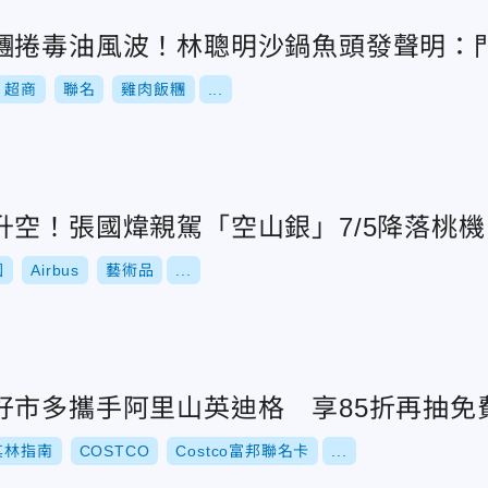
糰捲毒油風波！林聰明沙鍋魚頭發聲明：
超商
聯名
雞肉飯糰
...
升空！張國煒親駕「空山銀」7/5降落桃機
國
Airbus
藝術品
...
好市多攜手阿里山英迪格 享85折再抽免
其林指南
COSTCO
Costco富邦聯名卡
...