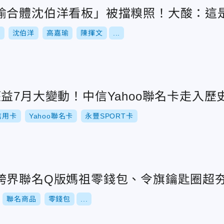
瑜合體沈伯洋看板」被擋糗照！大酸：這
舉
沈伯洋
高嘉瑜
陳揮文
...
益7月大變動！中信Yahoo聯名卡走入歷
信用卡
Yahoo聯名卡
永豐SPORT卡
跨界聯名Q版媽祖零錢包、令旗鑰匙圈超
聯名商品
零錢包
...