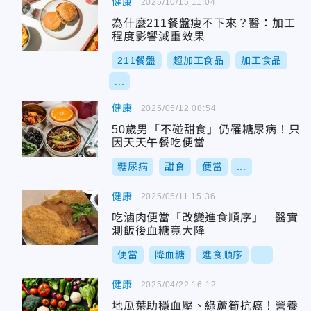
健康
2025/10/15 11:04
為什麼211餐盤瘦不下來？醫：加工
程度影響減重效果
211餐盤
超加工食品
加工食品
...
健康
2025/05/12 08:54
50歲男「不碰甜食」仍罹糖尿病！只
因天天午餐吃便當
糖尿病
甜食
便當
...
健康
2025/05/11 15:36
吃滷肉便當「改變進食順序」 醫實
測飯後血糖竟大降
便當
降血糖
進食順序
...
健康
2025/04/22 16:12
地瓜葉助穩血壓、綠蘆筍抗癌！營養