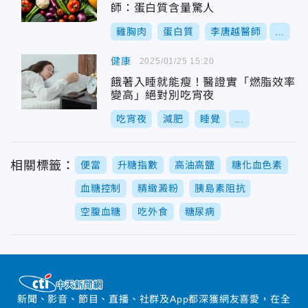
師：蛋白質含量驚人
雞胸肉
蛋白質
李唐越醫師
...
健康
2025/01/25 15:20
餓著入睡就能瘦！醫證實「燃脂效率
變高」絕對別吃宵夜
吃宵夜
減肥
睡覺
...
相關標籤：
便當
升糖指數
高油高鹽
糖化血色素
血糖控制
精緻澱粉
胰島素阻抗
空腹血糖
吃外食
糖尿病
新聞、影音、節目、直播、社群及App都深獲網友喜愛，在全