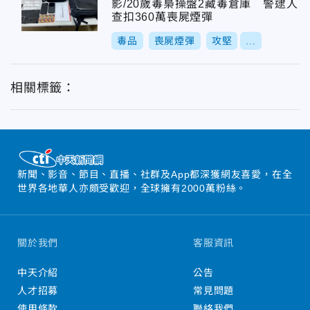
影/20歲毒梟操盤2藏毒倉庫 警逮人
查扣360萬喪屍煙彈
毒品
喪屍煙彈
攻堅
...
相關標籤：
新聞、影音、節目、直播、社群及App都深獲網友喜愛，在全
世界各地華人亦頗受歡迎，全球擁有2000萬粉絲。
關於我們
客服資訊
中天介紹
公告
人才招募
常見問題
使用條款
聯絡我們