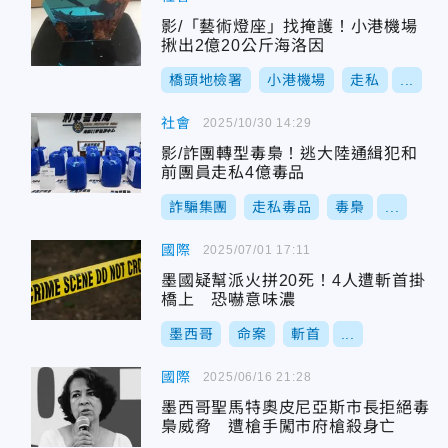
影/「藝術燈座」找掩護！小港機場
揪出2億20公斤海洛因
橋頭地檢署
小港機場
走私
...
社會
2025/10/30 14:29
影/詐團轉型毒梟！逃大陸通緝犯和
前團員走私4億毒品
詐騙集團
走私毒品
毒梟
...
國際
2025/07/01 17:11
墨國疑幫派火拼20死！4人遭斬首掛
橋上 恐嚇意味濃
墨西哥
命案
斬首
...
國際
2025/06/16 21:28
墨西哥聖馬特奧皮尼亞斯市長拒絕毒
梟威脅 遭槍手闖市府槍殺身亡