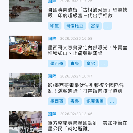
國際
2026/04/30 17:26
哥國毒梟遺留「古柯鹼河馬」恐遭撲
殺 印度超級富三代出手相救
印度
哥倫比亞
富豪
...
國際
2026/02/26 16:58
墨西哥大毒梟豪宅內部曝光！外賣盒
堆積如山、止痛藥擺滿桌
墨西哥
毒梟
豪宅
...
國際
2026/02/24 10:47
影/墨西哥毒梟伏法引報復全國陷混
亂！遊客驚恐：打電話向孩子道別
墨西哥
毒梟
犯罪集團
...
國際
2026/02/23 13:46
軍方擊斃毒梟墨國動亂 美加呼籲在
墨公民「就地避難」