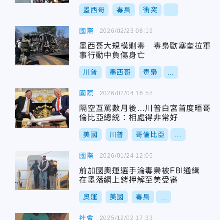
墨西哥
毒梟
衝突
...
國際
2026/02/23 08:19
墨西哥大規模剿毒 毒梟歐塞奎拉軍
事行動中負傷身亡
川普
墨西哥
毒梟
...
國際
2026/02/04 16:58
隔空互罵數月後…川普白宮首度晤哥
倫比亞總統：相處得非常好
美國
川普
哥倫比亞
...
國際
2026/01/24 12:06
前加國奧運選手淪毒梟被FBI通緝
在墨落網上銬押解至美受審
奧運
美國
毒梟
...
社會
2025/12/02 17:33