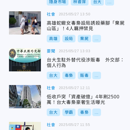
隱身市場
林睿庠
台大
...
社會
2025/05/27 13:50
高雄蛇蠍女毒梟設局誘殺藥腳「棄屍
山區」！4人羈押禁見
高雄
設局
棄屍
...
要聞
2025/05/27 13:03
台大生駐外替代役涉販毒 外交部：
個人行為
台大
毒梟
販毒
...
社會
2025/05/27 12:11
低收戶突「資產破億」4年刷2500
萬！台大毒梟豪奢生活曝光
台大
學霸
毒梟
...
社會
2025/05/27 11:55