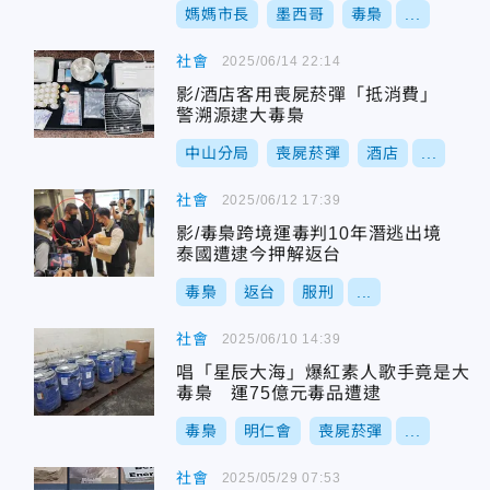
媽媽市長
墨西哥
毒梟
...
社會
2025/06/14 22:14
影/酒店客用喪屍菸彈「抵消費」
警溯源逮大毒梟
中山分局
喪屍菸彈
酒店
...
社會
2025/06/12 17:39
影/毒梟跨境運毒判10年潛逃出境
泰國遭逮今押解返台
毒梟
返台
服刑
...
社會
2025/06/10 14:39
唱「星辰大海」爆紅素人歌手竟是大
毒梟 運75億元毒品遭逮
毒梟
明仁會
喪屍菸彈
...
社會
2025/05/29 07:53