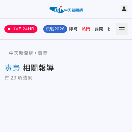
LIVE 24HR
決戰2026
即時
熱門
要聞
社會
娛樂
中天新聞網
毒梟
毒梟
相關報導
有
29
項結果