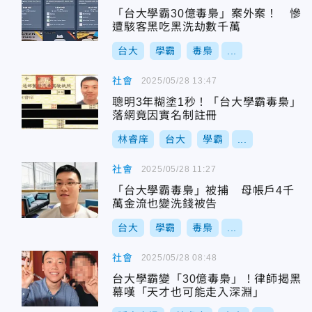
「台大學霸30億毒梟」案外案！ 慘
遭駭客黑吃黑洗劫數千萬
台大
學霸
毒梟
...
社會
2025/05/28 13:47
聰明3年糊塗1秒！「台大學霸毒梟」
落網竟因實名制註冊
林睿庠
台大
學霸
...
社會
2025/05/28 11:27
「台大學霸毒梟」被捕 母帳戶4千
萬金流也變洗錢被告
台大
學霸
毒梟
...
社會
2025/05/28 08:48
台大學霸變「30億毒梟」！律師揭黑
幕嘆「天才也可能走入深淵」