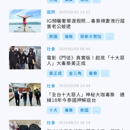
國際
2025/02/01 14:21
IG頻曬奢華渡假照…毒梟辣妻洩行蹤
害老公被逮
英國
倫敦
哥斯大黎加
...
社會
2025/01/09 08:44
電影《門徒》真實版！起底「十大惡
人」大毒梟黃正成
黃正成
金三角
毒梟
...
社會
2025/01/08 14:44
「全台十大惡人」神秘大咖毒梟 通
緝18年今泰國押解返台
十大
毒梟
泰國
...
社會
2024/08/24 18:14