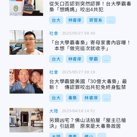
從矢口否認到突然認罪！台大學霸毒
梟「想媽媽」咬出4共犯
台大
林睿庠
資管系
...
社會
2025/05/27 09:40
「台大學霸毒梟」寄母家書內容曝！
本想「做完這次就收手」
台大
林睿庠
學霸
...
社會
2025/05/27 09:19
台大學霸變美國「30億大毒梟」最
新！ 傳認罪咬出共犯免終身監禁
台大
毒梟
林睿庠
...
大陸
2025/04/18 14:51
另類凶宅？佛山法拍屋「屋主已槍
決」引話題 原來是大毒梟故居
大陸
廣東
佛山
...