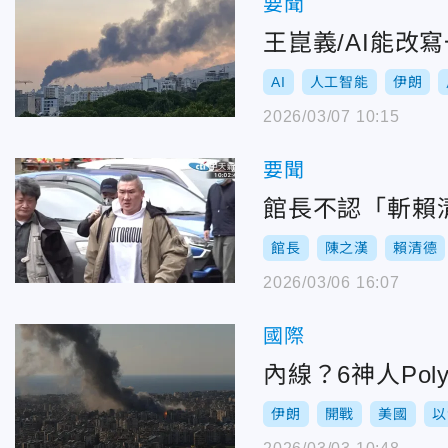
要聞
王崑義/AI能改
AI
人工智能
伊朗
2026/03/07 10:15
要聞
館長不認「斬賴
館長
陳之漢
賴清德
2026/03/06 16:07
國際
內線？6神人Po
伊朗
開戰
美國
以