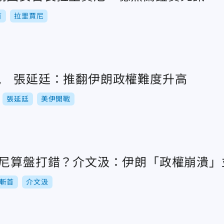
首
拉里賈尼
況 張延廷：推翻伊朗政權難度升高
張延廷
美伊開戰
米尼算盤打錯？介文汲：伊朗「政權崩潰」
斬首
介文汲