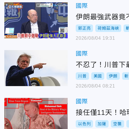
國際
伊朗最強武器竟
郭正亮
荷姆茲海峽
2026/08/04 19:31
國際
不忍了！川普下
川普
美國
伊朗
斬
2026/08/04 08:21
國際
接任僅11天！
以色列
加薩
空襲