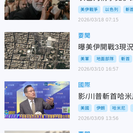
美伊戰爭
以色列
斬
2026/03/18 07:15
要聞
曝美伊開戰3現
美軍
地面部隊
斬首
2026/03/10 16:57
國際
影/川普斬首哈
美國
伊朗
哈米尼
2026/03/09 13:56