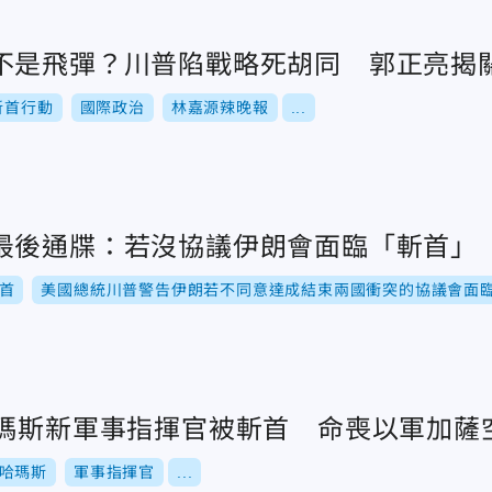
不是飛彈？川普陷戰略死胡同 郭正亮揭
斬首行動
國際政治
林嘉源辣晚報
...
最後通牒：若沒協議伊朗會面臨「斬首」
首
美國總統川普警告伊朗若不同意達成結束兩國衝突的協議會面
哈瑪斯新軍事指揮官被斬首 命喪以軍加薩
哈瑪斯
軍事指揮官
...