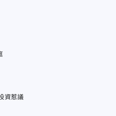
庭
子投資惹議