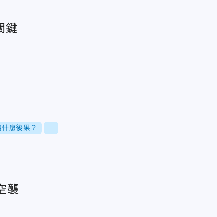
關鍵
臨什麼後果？
...
空襲