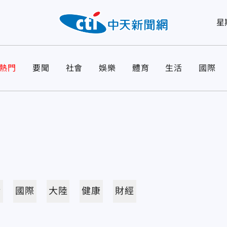
星
熱門
要聞
社會
娛樂
體育
生活
國際
活
國際
大陸
健康
財經