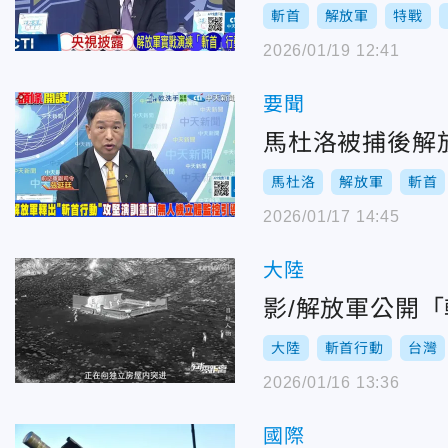
斬首
解放軍
特戰
2026/01/19 12:41
要聞
馬杜洛被捕後解
馬杜洛
解放軍
斬首
2026/01/17 14:45
大陸
影/解放軍公開
大陸
斬首行動
台灣
2026/01/16 13:36
國際