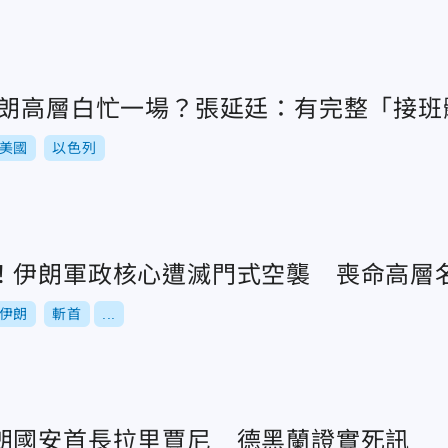
伊朗高層白忙一場？張延廷：有完整「接班
美國
以色列
！伊朗軍政核心遭滅門式空襲 喪命高層
伊朗
斬首
...
朗國安首長拉里賈尼 德黑蘭證實死訊