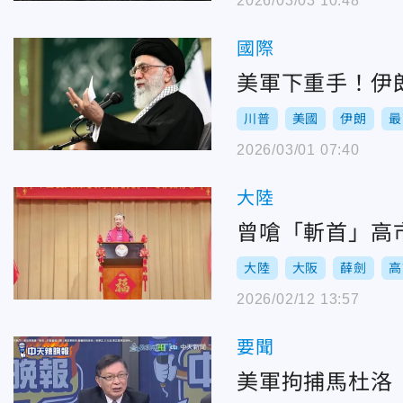
2026/03/03 10:48
國際
美軍下重手！伊
川普
美國
伊朗
最
2026/03/01 07:40
大陸
曾嗆「斬首」高
大陸
大阪
薛劍
高
2026/02/12 13:57
要聞
美軍拘捕馬杜洛