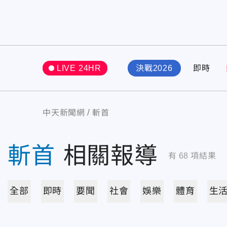
LIVE 24HR
決戰2026
即時
中天新聞網
斬首
斬首
相關報導
有
68
項結果
全部
即時
要聞
社會
娛樂
體育
生