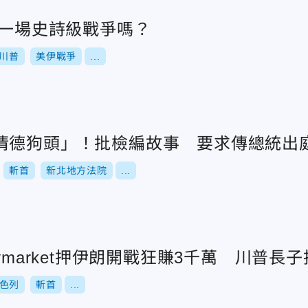
寫一場史詩級戰爭嗎？
川普
美伊戰爭
...
清德狗頭」！批檢編故事 要求傳總統出
斬首
新北地方法院
...
lymarket押伊朗開戰狂賺3千萬 川普長
色列
斬首
...