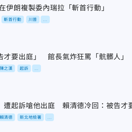
以在伊朗複製委內瑞拉「斬首行動」
斬首行動
川普
...
告才要出庭」 館長氣炸狂罵「骯髒人」
陳之漢
起訴
...
」遭起訴嗆他出庭 賴清德冷回：被告才
賴清德
新北地檢署
...