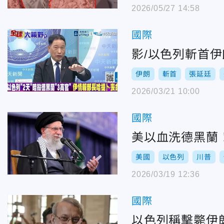
2026/05/27 14:58
國際
影/以色列斬首
伊朗
斬首
張延廷
2026/03/21 10:00
國際
美以血洗德黑蘭
美國
以色列
川普
2026/03/19 12:36
國際
以色列稱擊斃伊