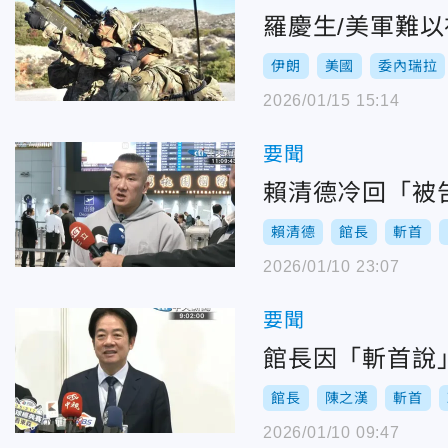
羅慶生/美軍難
伊朗
美國
委內瑞拉
2026/01/15 15:14
要聞
賴清德冷回「被
賴清德
館長
斬首
2026/01/10 23:07
要聞
館長因「斬首說
館長
陳之漢
斬首
2026/01/10 09:47