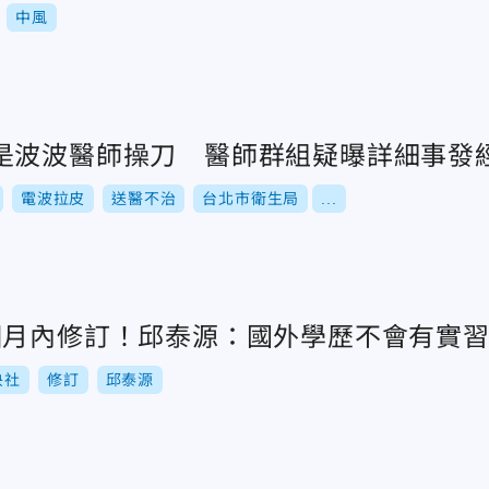
中風
是波波醫師操刀 醫師群組疑曝詳細事發
電波拉皮
送醫不治
台北市衛生局
...
個月內修訂！邱泰源：國外學歷不會有實
央社
修訂
邱泰源