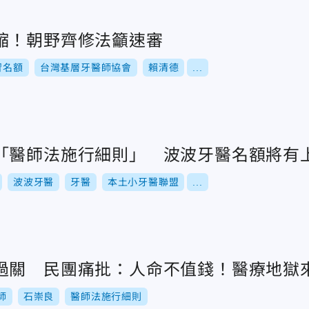
縮！朝野齊修法籲速審
習名額
台灣基層牙醫師協會
賴清德
...
「醫師法施行細則」 波波牙醫名額將有
波波牙醫
牙醫
本土小牙醫聯盟
...
過關 民團痛批：人命不值錢！醫療地獄
師
石崇良
醫師法施行細則