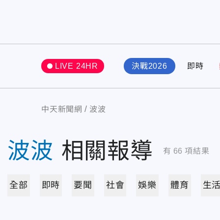
LIVE 24HR
決戰2026
即時
中天新聞網
波波
波波
相關報導
有
66
項結果
全部
即時
要聞
社會
娛樂
體育
生