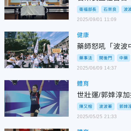
衛福部長
石崇良
波
2025/09/01 11:09
健康
藥師怒吼「波波
藥事法
開後門
中藥
2025/06/09 14:37
體育
世壯運/郭婞淳
陳又榕
波波蓁
郭婞
2025/05/25 21:33