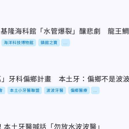
！基隆海科館「水管爆裂」釀悲劇 龍王
海洋科技博物館
鎮館之寶
...
0萬」牙科偏鄉計畫 本土牙：偏鄉不是波
會
本土小牙醫聯盟
波波牙醫
偏鄉醫療
...
！本土牙醫喊話「勿放水波波醫」