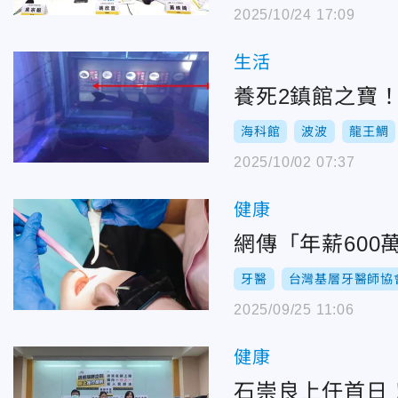
2025/10/24 17:09
生活
養死2鎮館之寶
海科館
波波
龍王鯛
2025/10/02 07:37
健康
網傳「年薪60
牙醫
台灣基層牙醫師協
2025/09/25 11:06
健康
石崇良上任首日