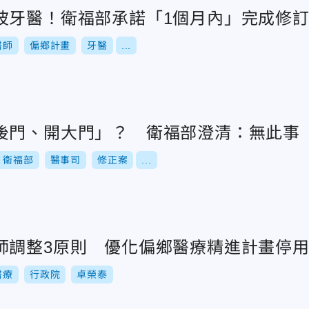
波牙醫！衛福部承諾「1個月內」完成修
醫師
偏鄉計畫
牙醫
...
後門、開大門」？ 衛福部澄清：無此事
衛福部
醫事司
修正案
...
師調整3原則 優化偏鄉醫療精進計畫停
醫療
行政院
卓榮泰