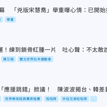
開幕 「兇版宋慧喬」舉重曝心情：已開始
蓁
舉重
運！練到鎖骨紅腫一片 吐心聲：不太敢
陳又榕
雙北世界壯年運動會
隊「應援跳錯」掀議！ 陳波波揭台、韓差
世界棒球經典賽資格賽
啦啦隊
中信兄弟啦啦隊
...