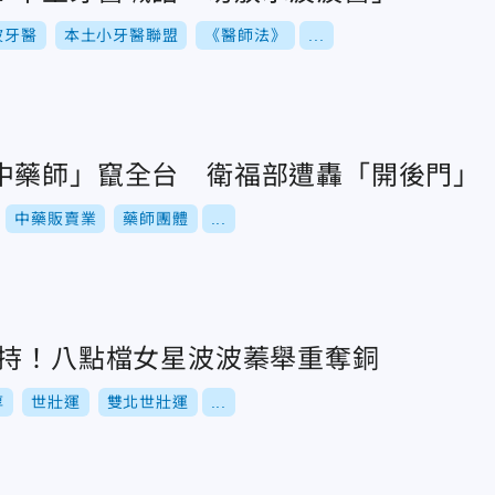
波牙醫
本土小牙醫聯盟
《醫師法》
...
中藥師」竄全台 衛福部遭轟「開後門」
中藥販賣業
藥師團體
...
加持！八點檔女星波波蓁舉重奪銅
淳
世壯運
雙北世壯運
...