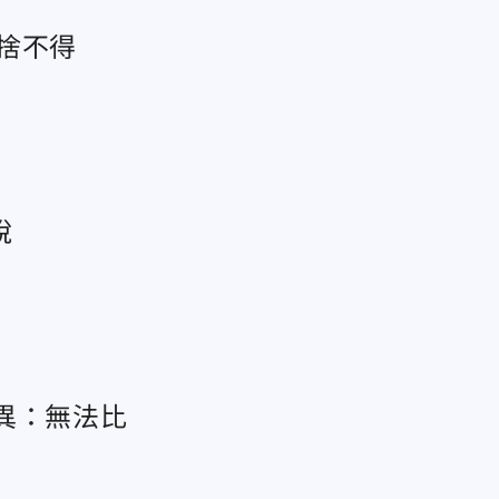
捨不得
說
異：無法比