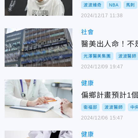
波波維奇
NBA
馬刺
2024/12/17 11:38
社會
醫美出人命！不
光澤醫美集團
波波醫師
2024/12/09 19:47
健康
偏鄉計畫預計1
衛福部
波波醫師
中
2024/12/06 15:47
健康