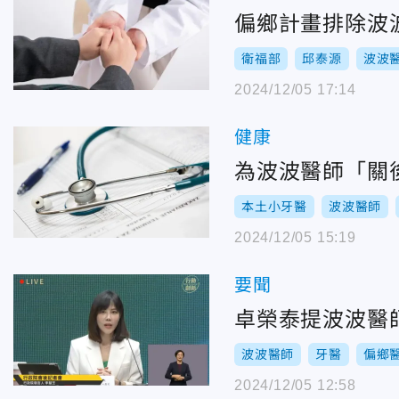
偏鄉計畫排除波
衛福部
邱泰源
波波
2024/12/05 17:14
健康
為波波醫師「關
本土小牙醫
波波醫師
2024/12/05 15:19
要聞
卓榮泰提波波醫
波波醫師
牙醫
偏鄉
2024/12/05 12:58