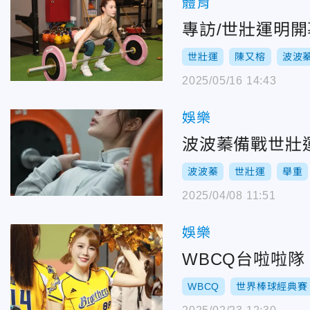
體育
專訪/世壯運明
世壯運
陳又榕
波波
2025/05/16 14:43
娛樂
波波蓁備戰世壯
波波蓁
世壯運
舉重
2025/04/08 11:51
娛樂
WBCQ台啦啦
WBCQ
世界棒球經典賽