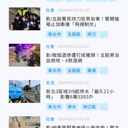
社會
2026/04/08 08:30
影/五股驚見持刀狂男劫車！警開槍
喝止加衝撞「飛撲制伏」
新北市
五股區
持刀
...
社會
2026/03/12 12:52
影/敬個酒慘遭打成豬頭！五股男浴
血倒地、4煞落網
新北市
五股區
敬酒
...
生活
2026/03/03 20:12
新北3區域3/9起停水「最久21小
時」 影響6萬5393戶
新北市
停水
林口區
...
社會
2026/02/24 19:29
影/他毒駕翻車後搭小黃逃跑！警方