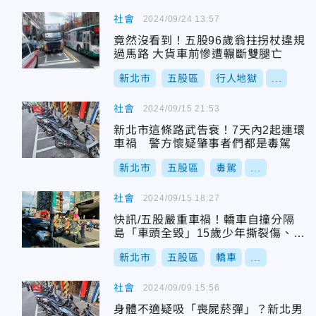
社會
2024/09/24 13:57
竟然沒看到！五股96歲翁拄拐杖違規
過馬路 大貨車前慘遭輾斷雙腿亡
新北市
五股區
行人地獄
...
社會
2024/09/15 21:53
新北市這條路武告衰！7天內2起連環
車禍 警方懷疑肇事者們都是毒駕
新北市
五股區
毒駕
...
社會
2024/09/15 18:27
快訊/五股嚴重車禍！轎車自撞分隔
島「車頭全毀」15歲少年撕裂傷、意
識不清送醫
新北市
五股區
轎車
...
社會
2024/09/09 15:56
身體不適疑吸「喪屍菸彈」？新北男