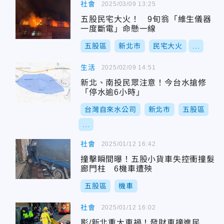
社會
2025/03/09 13:25
五股民宅大火！ 9旬翁「維生儀器
一度斷電」命懸一線
五股區
新北市
民宅大火
...
生活
2025/02/09 14:51
新北、南投民眾注意！今台水搶修
「停水逾6小時」
台灣自來水公司
新北市
五股區
...
社會
2025/01/12 16:42
撞擊瞬間曝！五股小貨車失控衝撞髮
廊門柱 6機車遭殃
五股區
機車
社會
2025/01/12 16:02
影/新北重大車禍！發財車撞進民