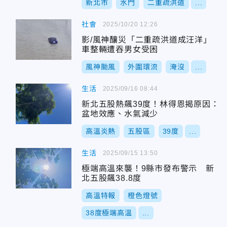
新北市
水門
二重疏洪道
...
社會
2025/10/20 12:26
影/風神釀災「二重疏洪道成汪洋」
車整輛遭吞男女受困
風神颱風
外圍環流
淹沒
...
生活
2025/09/16 08:44
新北五股熱飆39度！林得恩揭原因：
盆地效應、水氣減少
高溫炎熱
五股區
39度
...
生活
2025/09/15 13:50
極端高溫來襲！9縣市發布警示 新
北五股飆38.8度
高溫特報
橙色燈號
38度極端高溫
...