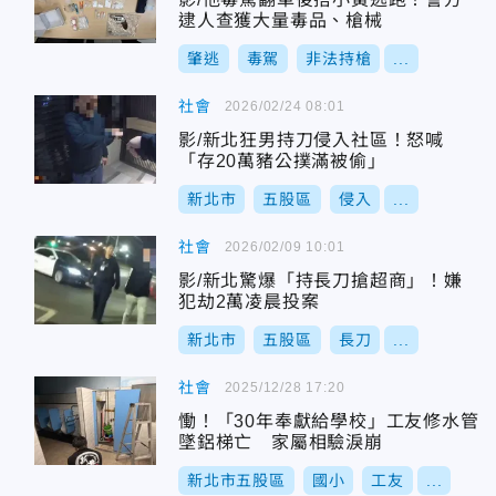
逮人查獲大量毒品、槍械
肇逃
毒駕
非法持槍
...
社會
2026/02/24 08:01
影/新北狂男持刀侵入社區！怒喊
「存20萬豬公撲滿被偷」
新北市
五股區
侵入
...
社會
2026/02/09 10:01
影/新北驚爆「持長刀搶超商」！嫌
犯劫2萬凌晨投案
新北市
五股區
長刀
...
社會
2025/12/28 17:20
慟！「30年奉獻給學校」工友修水管
墜鋁梯亡 家屬相驗淚崩
新北市五股區
國小
工友
...