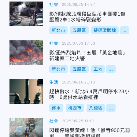
社會
2025/08/25 14:37
影/環狀線北環段巨型吊車翻覆1傷
壓毀2車1水塔碎裂變形
新北市
五股區
捷運環狀線
...
社會
2025/07/03 17:53
影/恐怖烈焰片！五股「黃金地段」
新建案工地火警
新北市
五股區
工地
...
生活
2025/06/16 21:13
趕快儲水！新北6.4萬戶明停水23小
時 6處供水站看這裡
停水
桃園市
八德區
...
社會
2025/05/25 11:01
閃違停跨雙黃線！他「慘吞900元罰
單」 警通報撤銷罰單