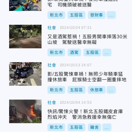
宅 司機頭破被送醫
新北市
五股區
發財車
...
社會
2024/10/24 07:31
又是酒駕惹禍！五股男開車摔落30米
山坡 駕駛送醫幸無礙
新北市
酒駕
五股區
...
社會
2024/10/13 16:07
影/五股驚悚車禍！無照少年騎車猛
撞休旅車 屁猴騎士空翻一圈重摔地
新北市
五股區
休旅車
...
社會
2024/10/04 14:53
快訊/驚悚火警！新北五股鐵皮倉庫
烈焰沖天 警消急救援幸無傷亡
新北市
五股區
雞舍
...