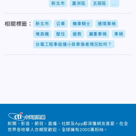
新北市
蘆洲區
五股區
...
相關標籤：
新北市
公車
機車騎士
連環車禍
堆高機
壓住
搶救
嚴重車禍
車禍
台電工程車追撞小貨車傷者情況如何？
新聞、影音、節目、直播、社群及App都深獲網友喜愛，在全
世界各地華人亦頗受歡迎，全球擁有2000萬粉絲。