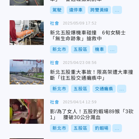
駕駛
違停車
跨雙黃線
...
社會
2025/05/09 17:52
新北五股爆機車碰撞 6旬女騎士
「無生命跡象」搶救中
新北市
五股區
機車
...
社會
2025/04/23 08:56
新北五股重大事故！限高架遭大車撞
斷「往五股交通癱瘓中」
新北市
五股區
交通癱瘓
...
社會
2025/04/14 12:59
影/為了女人！五股釣蝦場89猴「3砍
1」 腰破30公分濺血
新北市
五股區
釣蝦場
...