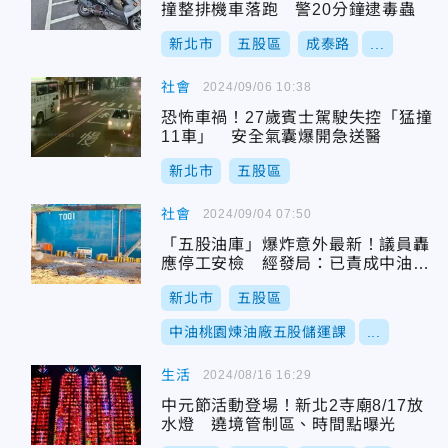
撞整排機車落跑 警20分鐘逮毒蟲
新北市
五股區
成泰路
...
社會
2024/09/06 10:38
恐怖車禍！27歲賓士駕駛失控「猛撞
11車」 安全氣囊爆開急送醫
新北市
五股區
社會
2024/09/04 07:50
「五股油庫」爆炸意外最新！議員轟
應停工安檢 經發局：已責成中油封
廢管線
新北市
五股區
中油桃園煉油廠五股儲運課
...
生活
2024/08/16 16:29
中元節活動登場！新北2寺廟8/17放
水燈 遶境管制區、時間點曝光