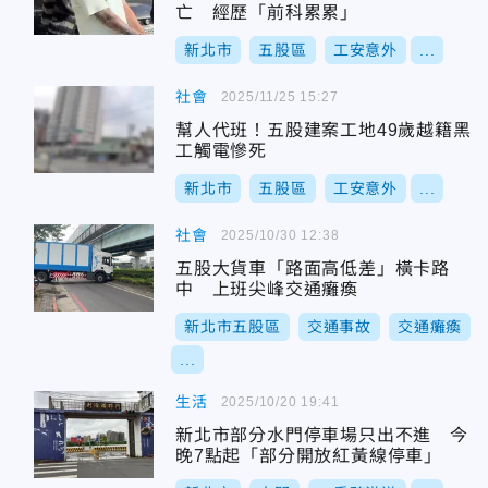
亡 經歷「前科累累」
新北市
五股區
工安意外
...
社會
2025/11/25 15:27
幫人代班！五股建案工地49歲越籍黑
工觸電慘死
新北市
五股區
工安意外
...
社會
2025/10/30 12:38
五股大貨車「路面高低差」橫卡路
中 上班尖峰交通癱瘓
新北市五股區
交通事故
交通癱瘓
...
生活
2025/10/20 19:41
新北市部分水門停車場只出不進 今
晚7點起「部分開放紅黃線停車」