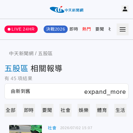
LIVE 24HR
決戰2026
即時
熱門
要聞
社會
娛樂
中天新聞網
五股區
五股區
相關報導
有
45
項結果
全部
即時
要聞
社會
娛樂
體育
生活
社會
2026/07/02 15:07