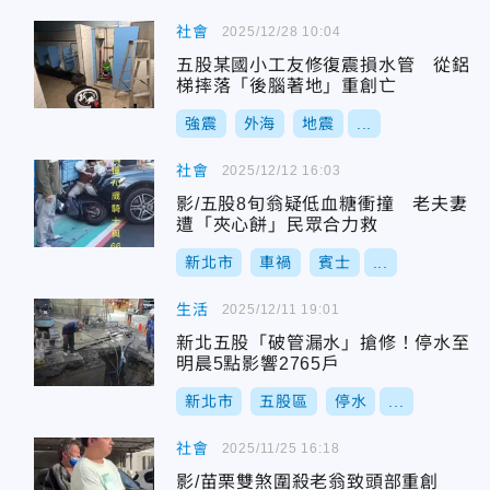
社會
2025/12/28 10:04
五股某國小工友修復震損水管 從鋁
梯摔落「後腦著地」重創亡
強震
外海
地震
...
社會
2025/12/12 16:03
影/五股8旬翁疑低血糖衝撞 老夫妻
遭「夾心餅」民眾合力救
新北市
車禍
賓士
...
生活
2025/12/11 19:01
新北五股「破管漏水」搶修！停水至
明晨5點影響2765戶
新北市
五股區
停水
...
社會
2025/11/25 16:18
影/苗栗雙煞圍殺老翁致頭部重創