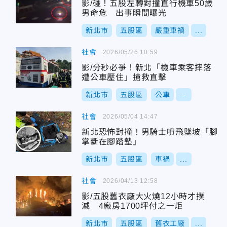
影/碰！五股左轉對撞直行機車50歲
男命危 出事瞬間曝光
新北市
五股區
嚴重車禍
...
社會
2026/05/26 10:59
影/分秒必爭！新北「機車乘客摔落
遭公車壓住」搶救直擊
新北市
五股區
公車
...
社會
2026/05/04 14:47
新北恐怖對撞！男騎士噴飛墜坡「腳
掌斷在腳踏墊」
新北市
五股區
車禍
...
社會
2026/04/13 12:58
影/五股舊衣廠大火燒12小時才撲
滅 4廠房1700坪付之一炬
新北市
五股區
舊衣工廠
...