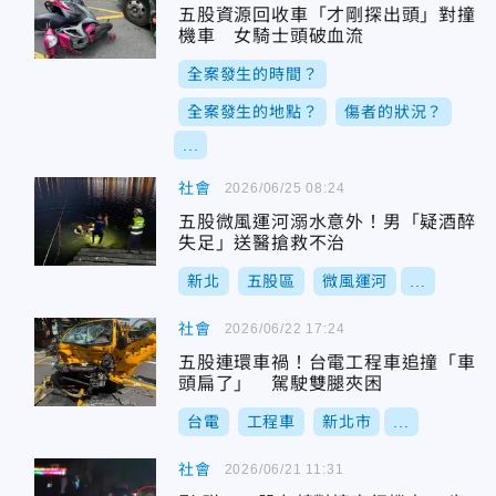
五股資源回收車「才剛探出頭」對撞
機車 女騎士頭破血流
全案發生的時間？
全案發生的地點？
傷者的狀況？
...
社會
2026/06/25 08:24
五股微風運河溺水意外！男「疑酒醉
失足」送醫搶救不治
新北
五股區
微風運河
...
社會
2026/06/22 17:24
五股連環車禍！台電工程車追撞「車
頭扁了」 駕駛雙腿夾困
台電
工程車
新北市
...
社會
2026/06/21 11:31