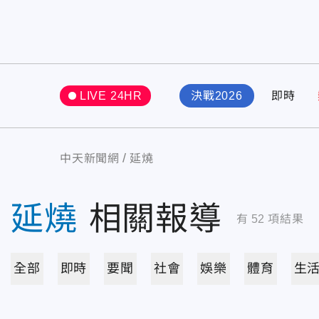
LIVE 24HR
決戰2026
即時
中天新聞網
延燒
延燒
相關報導
有
52
項結果
全部
即時
要聞
社會
娛樂
體育
生