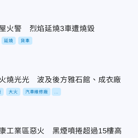
櫃屋火警 烈焰延燒3車遭燒毀
延燒
貨車
大火燒光光 波及後方雅石館、成衣廠
廠
大火
汽車維修廠
...
永康工業區惡火 黑煙噴捲超過15樓高