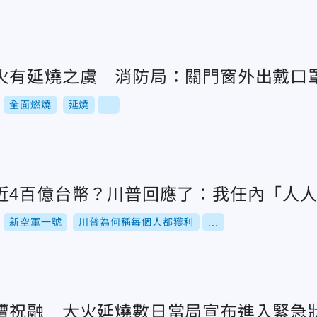
火有延燒之虞 消防局：關門窗外出戴口
全面燃燒
延燒
...
近4百億台幣？川普回應了：我任內「人
新空軍一號
川普為何稱每個人都獲利
...
遭祝融 大火延燒數日當局宣布進入緊急