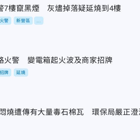
警7樓竄黑煙 灰燼掉落疑延燒到4樓
火警
新營區
...
路火警 變電箱起火波及商家招牌
招牌
延燒
場悶燒遭傳有大量毒石棉瓦 環保局嚴正澄