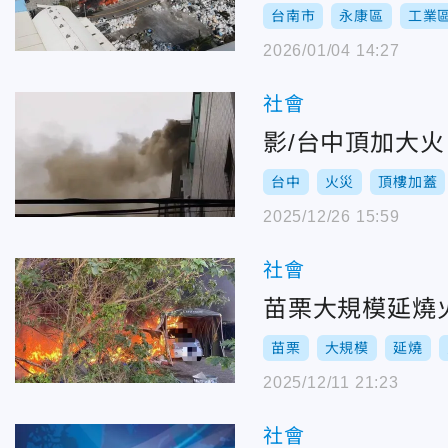
台南市
永康區
工業
2026/01/04 14:27
社會
影/台中頂加大
台中
火災
頂樓加蓋
2025/12/26 15:59
社會
苗栗大規模延燒
苗栗
大規模
延燒
2025/12/11 21:23
社會