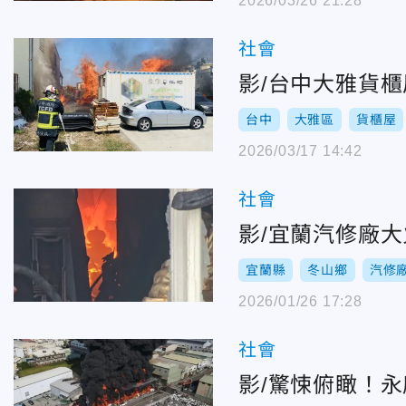
2026/03/26 21:28
社會
影/台中大雅貨
台中
大雅區
貨櫃屋
2026/03/17 14:42
社會
影/宜蘭汽修廠
宜蘭縣
冬山鄉
汽修
2026/01/26 17:28
社會
影/驚悚俯瞰！