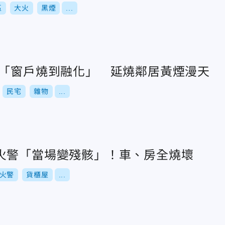
區
大火
黑煙
...
火「窗戶燒到融化」 延燒鄰居黃煙漫天
民宅
雜物
...
火警「當場變殘骸」！車、房全燒壞
火警
貨櫃屋
...