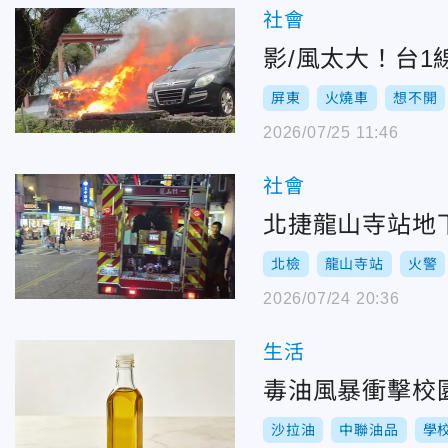
社會
影/風太大！台
屏東
火燒車
想不開
2026/07/25 11:46
社會
北捷龍山寺站地
北檢
龍山寺站
火警
2026/07/24 20:36
生活
毒油風暴衝擊校園
沙拉油
中聯油品
學