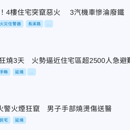
天！4樓住宅突竄惡火 3汽機車慘淪廢鐵
火災住警器
長溪路
...
狂燒3天 火勢逼近住宅區超2500人急避
手縣
延燒
...
火警火煙狂竄 男子手部燒燙傷送醫
民宅
延燒