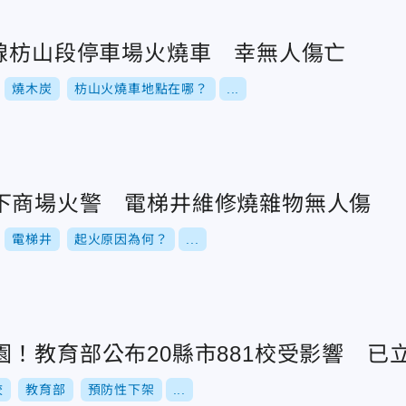
1線枋山段停車場火燒車 幸無人傷亡
燒木炭
枋山火燒車地點在哪？
...
下商場火警 電梯井維修燒雜物無人傷
電梯井
起火原因為何？
...
！教育部公布20縣市881校受影響 已
校
教育部
預防性下架
...