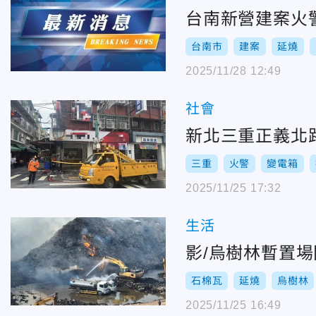
台南新營建案火
台南市
建案
延燒
2025/11/28 12:49
社會
新北三重正義北
三重
火警
變電箱
2025/11/25 17:32
生活
影/烏樹林暫置
石棉瓦
延燒
烏樹林
2025/11/25 16:49