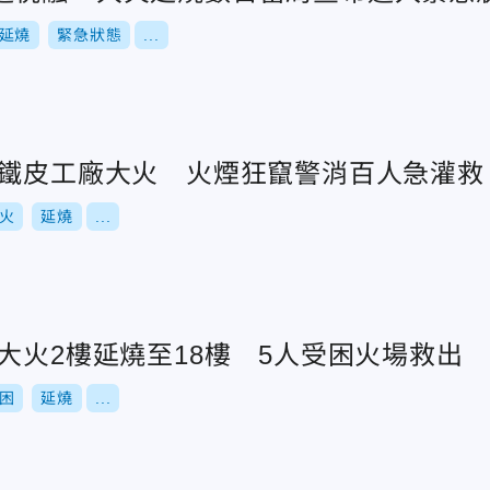
延燒
緊急狀態
...
棄鐵皮工廠大火 火煙狂竄警消百人急灌救
火
延燒
...
大火2樓延燒至18樓 5人受困火場救出
困
延燒
...