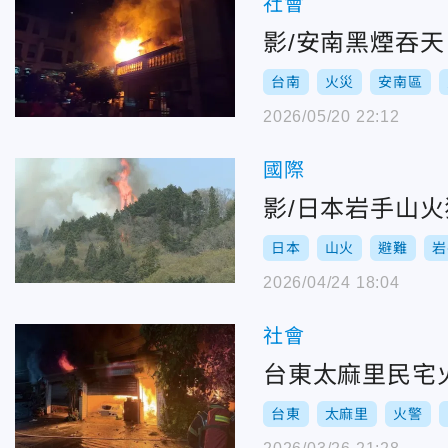
社會
影/安南黑煙吞
台南
火災
安南區
2026/05/20 22:12
國際
影/日本岩手山火
日本
山火
避難
岩
2026/04/24 18:04
社會
台東太麻里民宅
台東
太麻里
火警