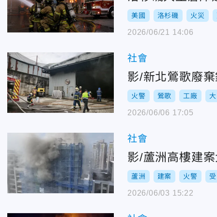
美國
洛杉磯
火災
2026/06/21 14:06
社會
影/新北鶯歌廢
火警
鶯歌
工廠
大
2026/06/06 17:05
社會
影/蘆洲高樓建案
蘆洲
建案
火警
受
2026/06/03 15:22