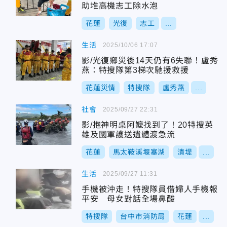
助堆高機志工除水泡
花蓮
光復
志工
...
生活
2025/10/06 17:07
影/光復鄉災後14天仍有6失聯！盧秀
燕：特搜隊第3梯次馳援救援
花蓮災情
特搜隊
盧秀燕
...
社會
2025/09/27 22:31
影/抱神明桌阿嬤找到了！20特搜英
雄及國軍護送遺體渡急流
花蓮
馬太鞍溪堰塞湖
潰堤
...
生活
2025/09/27 11:31
手機被沖走！特搜隊員借婦人手機報
平安 母女對話全場鼻酸
特搜隊
台中市消防局
花蓮
...