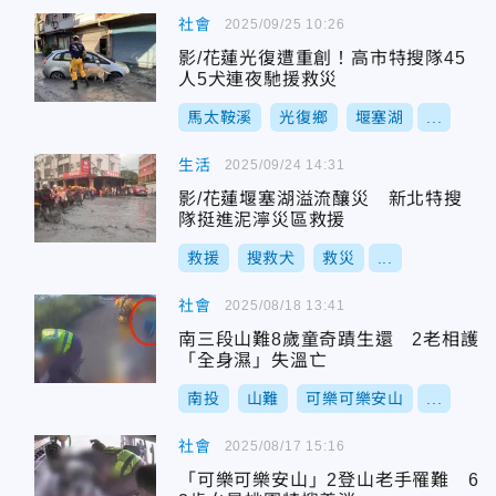
社會
2025/09/25 10:26
影/花蓮光復遭重創！高市特搜隊45
人5犬連夜馳援救災
馬太鞍溪
光復鄉
堰塞湖
...
生活
2025/09/24 14:31
影/花蓮堰塞湖溢流釀災 新北特搜
隊挺進泥濘災區救援
救援
搜救犬
救災
...
社會
2025/08/18 13:41
南三段山難8歲童奇蹟生還 2老相護
「全身濕」失溫亡
南投
山難
可樂可樂安山
...
社會
2025/08/17 15:16
「可樂可樂安山」2登山老手罹難 6