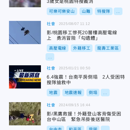
3歲女是桃園特搜義消
可樂可樂安山
山難
特搜隊
...
社會
2025/08/07 11:12
影/桃園移工慘死20層樓高壓電線
上 勇消冒險「勾遺體」
高壓電線
外籍移工
龍壽工業區
...
社會
2025/01/21 00:50
6.4強震！台南平房倒塌 2人受困特
搜隊搶救中
地震
地震速報
倒塌
...
社會
2024/09/15 16:44
影/黑鷹救援！外籍登山客背傷受困
台中山區 緊急吊掛後送醫院
台中市
和平區
受困
...