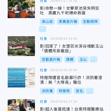
社會
2026/07/17 15:28
影/命懸一線！女攀翠池突失明狂
吐 黑鷹九千呎搏命救援
高山症
黑鷹直升機
空勤總隊
...
社會
2026/06/24 10:46
影/回家了！女墜百米深谷魂斷玉山
「遺體吊掛載返」
空勤直升機
遺體
玉山
...
社會
2025/11/18 18:09
特搜隊遭冒名勸募行詐！消防署澄
清：無「大隊長」職位
消防署
特搜隊
冒名
...
社會
2025/10/10 17:18
影/超人後盾抵達！台南特搜醫療站