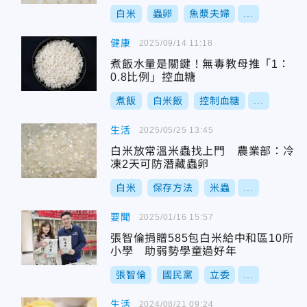
白米
蟲卵
魚漿夫婦
...
健康
2025/09/14 11:18
煮飯水量是關鍵！無毒教母推「1：
0.8比例」控血糖
煮飯
白米飯
控制血糖
...
生活
2025/05/25 13:45
白米放常溫米蟲找上門 農業部：冷
凍2天可防潛藏蟲卵
白米
保存方法
米蟲
...
要聞
2025/01/16 15:57
張智倫捐贈585包白米給中和區10所
小學 助弱勢學童過好年
張智倫
國民黨
立委
...
生活
2024/08/21 09:24