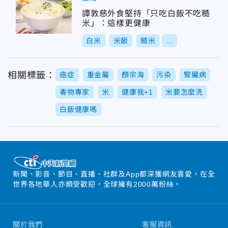
譚敦慈外食堅持「只吃白飯不吃糙
米」：這樣更健康
白米
米飯
糙米
...
相關標籤：
癌症
重金屬
顏宗海
污染
腎臟病
毒物專家
米
健康我+1
米要怎麼洗
白飯健康嗎
新聞、影音、節目、直播、社群及App都深獲網友喜愛，在全
世界各地華人亦頗受歡迎，全球擁有2000萬粉絲。
關於我們
客服資訊