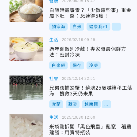
健康
2026/06/05 15:47
白飯暗藏毒素？「少做這些事」重金
屬下肚 醫：恐連得5癌！
顏宗海
白米
健康我+1
...
生活
2026/02/19 09:29
過年剩飯別冷藏！專家曝最保鮮方
法：密封冷凍
白米飯
保存
冷凍
社會
2025/12/14 22:51
兄弟夜捕螃蟹！蘇澳25歲越籍移工落
海 搜救3天仍未果
宜蘭
蘇澳
越南籍
...
生活
2025/10/30 12:00
米袋剛拆開「黑色飛蟲」亂竄 稻農
建議：用寶特瓶裝