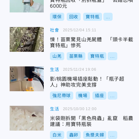
寶特瓶回收「別拆瓶蓋」 丟錯恐噴
6000元
環保
回收
寶特瓶
...
社會
2025/12/04 15:11
悚！苗栗驚見山羌屍體 「頭卡半截
寶特瓶」慘死
山羌
苗栗縣
寶特瓶
...
生活
2025/11/24 19:06
影/桃園機場插座鬆動！「瓶子超
人」神助攻完美支撐
強尼帶球
機場
插座
...
生活
2025/10/30 12:00
米袋剛拆開「黑色飛蟲」亂竄 稻農
建議：用寶特瓶裝
白米
蟲卵
魚漿夫婦
...