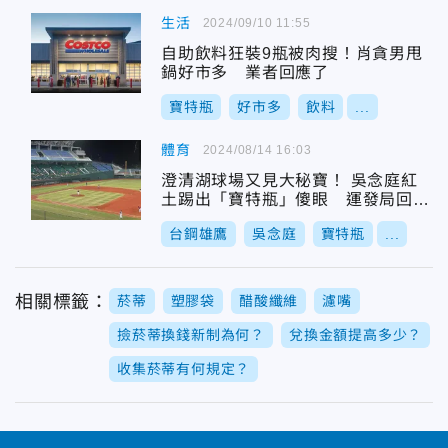
生活
2024/09/10 11:55
自助飲料狂裝9瓶被肉搜！肖貪男甩
鍋好市多 業者回應了
寶特瓶
好市多
飲料
...
體育
2024/08/14 16:03
澄清湖球場又見大秘寶！ 吳念庭紅
土踢出「寶特瓶」傻眼 運發局回應
了
台鋼雄鷹
吳念庭
寶特瓶
...
相關標籤：
菸蒂
塑膠袋
醋酸纖維
濾嘴
撿菸蒂換錢新制為何？
兌換金額提高多少？
收集菸蒂有何規定？