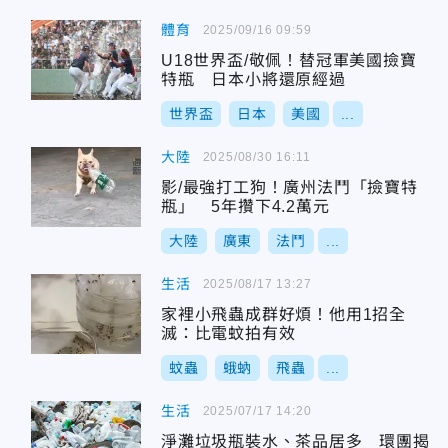
體育
2025/09/16 09:59
U18世界盃/敬佩！替冠軍美國撿寶
特瓶 日本小將還原經過
世界盃
日本
美國
...
大陸
2025/08/30 16:11
影/最強打工狗！廣州法鬥「撿寶特
瓶」 5年攢下4.2萬元
大陸
廣東
法鬥
...
生活
2025/08/17 13:27
家裡小飛蟲成群好煩！他用1招全
滅：比電蚊拍有效
蚊蟲
蛾蚋
飛蟲
...
生活
2025/07/17 14:20
淨灘垃圾瓶裝水、茶品居多 環團揭