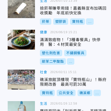
生活
2026/07/10 13:39
撿菸蒂賺零用錢！嘉義縣宣布加碼回
收獎勵 年底前快兌換
菸蒂
塑膠袋
寶特瓶
...
健康
2026/06/19 15:21
滿滿致癌物！「3種毒餐具」快停
用 醫：４材質最安全
塑化劑危害
不鏽鋼餐具
鄰苯二甲酸酯
...
社會
2026/02/11 15:11
礁溪旅館頂樓現「寶特瓶山」！縣府
限期改善 最高可罰30萬
寶特瓶
公共安全
礁溪鄉
...
生活
2026/01/26 12:58