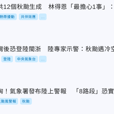
共12個秋颱生成 林得恩「最擔心1事」：
熱帶擾動
共伴效應
...
灣後恐登陸閩浙 陸專家示警：秋颱遇冷
登陸
中央氣象台
...
洶！氣象署發布陸上警報 「8路段」恐
上颱風警報
秋颱