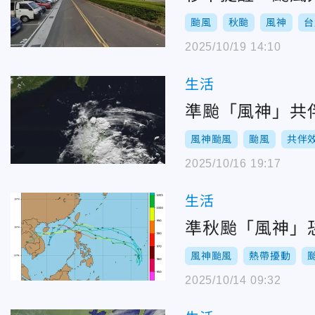
颱風
秋颱
風神
台
2025/10/19 14:10
生活
準颱「風神」共
風神颱風
颱風
共伴
2025/10/16 19:17
生活
準秋颱「風神」
風神颱風
熱帶擾動
2025/10/14 09:32