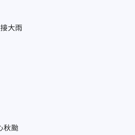
先接大雨
心秋颱