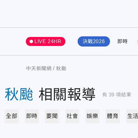
LIVE 24HR
決戰2026
即時
中天新聞網
秋颱
秋颱
相關報導
有
39
項結果
全部
即時
要聞
社會
娛樂
體育
生