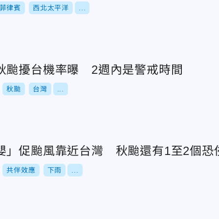
菲律賓
西北太平洋
...
秋颱擾台機率曝 2週內是警戒時間
秋颱
台灣
...
嬰」促颱風靠近台灣 秋颱還有1至2個恐
共伴效應
下雨
...