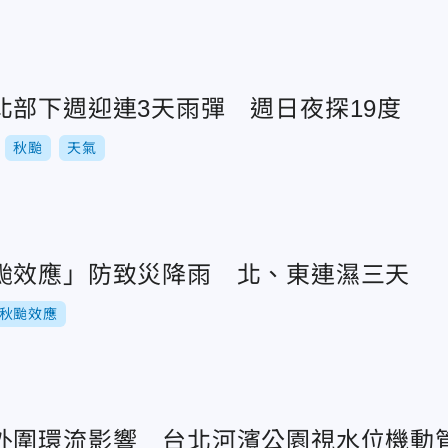
北部下週迎連3天雨彈 週日夜探19度
秋颱
天氣
颱效應」防致災降雨 北、東連濕三天
秋颱效應
外圍環流影響 台北河濱公園視水位機動