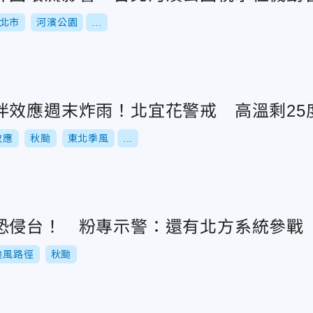
北市
河濱公園
...
伴效應週末炸雨！北宜花警戒 高溫剩25
效應
秋颱
東北季風
...
恐侵台！ 粉專示警：還有北方系統參戰
颱風路徑
秋颱