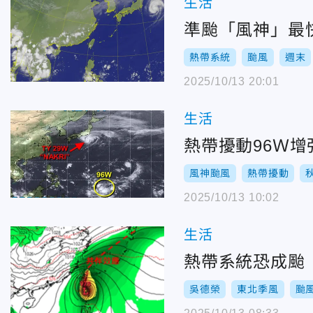
生活
準颱「風神」最
熱帶系統
颱風
週末
2025/10/13 20:01
生活
熱帶擾動96Ｗ增
風神颱風
熱帶擾動
2025/10/13 10:02
生活
熱帶系統恐成颱
吳德榮
東北季風
颱