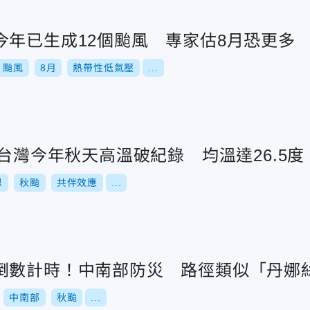
今年已生成12個颱風 專家估8月恐更多
颱風
8月
熱帶性低氣壓
...
！台灣今年秋天高溫破紀錄 均溫達26.5度
恩
秋颱
共伴效應
...
倒數計時！中南部防災 路徑類似「丹娜
中南部
秋颱
...