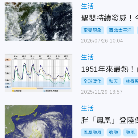
生活
聖嬰持續發威！
聖嬰現象
西北太平洋
2026/07/26 10:04
生活
1951年來最熱
全球暖化
秋天
林得
2025/11/29 13:57
生活
胖「鳳凰」登陸
鳳凰颱風
強颱
颱風